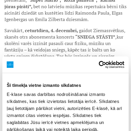
piemēram,
“Super Mario”, “Rozā pantera”, “Karību
jūras pirāti”,
bet no latviešu mūzikas repertuāra bērni tiks
aicināti dziedāt un kustēties līdzi Raimonda Paula, Elgas
Igenbergas un Emīla Zilberta dziesmām.
Savukārt,
ceturtdien, 4. decembrī,
gaidot Ziemassvētkus,
skanēs otrs abonementa koncerts
“SNIEGA STĀSTI”
,
kur
skolēni varēs izzināt pasauli caur fiziku, mūziku un
fantāziju – kā veidojas sniegs, kāpēc tas ir balts un ko
vēsta sniega čirkstēšana. Tas būs izzinošs un sirsnīgs
koncerts, kurā orķestris kopā ar Daumantu un kādu
noslēpumainu svētku viesi vēstīs par sniegu un ziemas
burvību stāstos, mūzikā un dziesmās. Koncertā, kurā
ievijas humors un kopā būšanas prieks, tiks izdziedātas
Šī tīmekļa vietne izmanto sīkdatnes
labi zināmās Ziemassvētku melodijas, kuru vidū “Svētki
ledus pilī”, “Laba slava sniedziņam”, “Zvaniņš skan” un
E-klase savas darbības nodrošināšanai izmanto
citas. Koncertzāli pieskandinās arī tādi favorīti kā P.
sīkdatnes, kas tiek izvietotas lietotāja ierīcē. Sīkdatnes
Čaikovska “Saldumu fejas deja” no baleta “Riekstkodis”, V.
ļauj lietotājam pārlūkot vietni, autorizēties E-klasē, kā arī
Pūces “Klusa un svēta nakts” un mūzikā vēstīti stāsti par
izmantot citas vietnes iespējas. Sīkdatnes tiek
ziemeļbriedi Rūdolfu, saldējumu, svētku eglīti un citiem
saglabātas Jūsu ierīcē vietnes apmeklējuma un
gaidītiem brīnumiem. “
Dziedāsim līdzi, piedalīsimies
pārlūkošanas laikā vai noteiktā laika periodā.