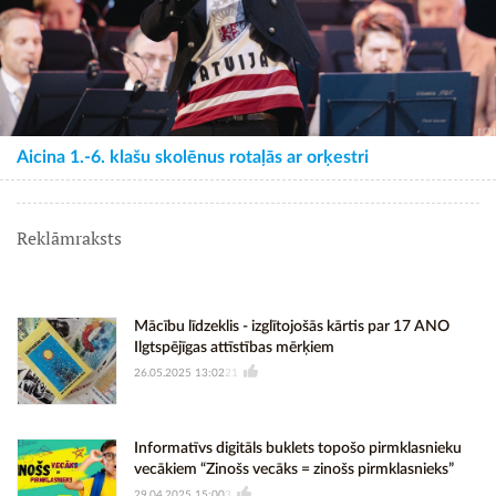
Aicina 1.-6. klašu skolēnus rotaļās ar orķestri
Reklāmraksts
Mācību līdzeklis - izglītojošās kārtis par 17 ANO
Ilgtspējīgas attīstības mērķiem
26.05.2025 13:02
21
Informatīvs digitāls buklets topošo pirmklasnieku
vecākiem “Zinošs vecāks = zinošs pirmklasnieks”
29.04.2025 15:00
3