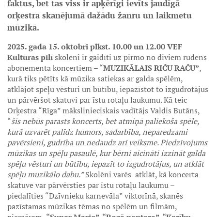
faktus, bet tas viss ir apķērīgi ievīts jaudīgā
orķestra skanējumā dažādu žanru un laikmetu
mūzikā.
2025. gada 15. oktobrī plkst. 10.00 un 12.00 VEF
Kultūras pilī
skolēni ir gaidīti uz pirmo no diviem rudens
abonementa koncertiem – “
MUZIKĀLAIS RIČU RAČU”
,
kurā tiks pētīts kā mūzika satiekas ar galda spēlēm,
atklājot spēļu vēsturi un būtību, iepazīstot to izgudrotājus
un pārvēršot skatuvi par īstu rotaļu laukumu. Kā teic
Orķestra “Rīga” mākslinieciskais vadītājs Valdis Butāns,
“
šis nebūs parasts koncerts, bet atmiņā paliekoša spēle,
kurā uzvarēt palīdz humors, sadarbība, neparedzami
pavērsieni, gudrība un nedaudz arī veiksme. Piedzīvojums
mūzikas un spēļu pasaulē, kur bērni aicināti izzināt galda
spēļu vēsturi un būtību, iepazīt to izgudrotājus, un atklāt
spēļu muzikālo dabu.”
Skolēni varēs
atklāt, kā koncerta
skatuve var pārvērsties par īstu rotaļu laukumu –
piedalīties “Dzīvnieku karnevāla” viktorīnā, skanēs
pazīstamas mūzikas tēmas no spēlēm un filmām,