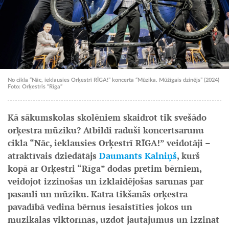
No cikla “Nāc, ieklausies Orķestrī RĪGA!” koncerta “Mūzika. Mūžīgais dzinējs” (2024)
Foto: Orķestris “Rīga”
Kā sākumskolas skolēniem skaidrot tik svešādo
orķestra mūziku? Atbildi raduši koncertsarunu
cikla “Nāc, ieklausies Orķestrī RĪGA!” veidotāji –
atraktīvais dziedātājs
Daumants Kalniņš
, kurš
kopā ar Orķestri “Rīga” dodas pretim bērniem,
veidojot izzinošas un izklaidējošas sarunas par
pasauli un mūziku. Katra tikšanās orķestra
pavadībā vedina bērnus iesaistīties jokos un
muzikālās viktorīnās, uzdot jautājumus un izzināt