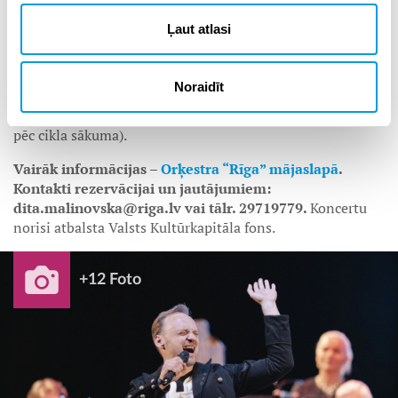
Ierobežotā skaitā pieejamas arī biļetes uz atsevišķiem
koncertiem par cenu 8 EUR.
Ļaut atlasi
Koncertus iespējams apmeklēt arī ar programmas
LATVIJAS SKOLAS SOMA
finansējumu (“Biļešu
Noraidīt
paradīze” sagatavo programmas prasībām atbilstošu
rēķinu, kas programmas ietvaros apmaksājams pirms vai
pēc cikla sākuma).
Vairāk informācijas –
Orķestra “Rīga” mājaslapā
.
Kontakti rezervācijai un jautājumiem:
dita.malinovska@riga.lv vai tālr. 29719779.
Koncertu
norisi atbalsta Valsts Kultūrkapitāla fons.
+12 Foto