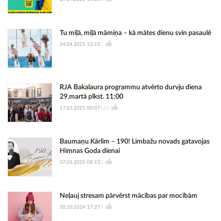
Tu mīļā, mīļā māmiņa – kā mātes dienu svin pasaulē
24.04.2025 13:15
1
RJA Bakalaura programmu atvērto durvju diena
29.martā plkst. 11:00
17.03.2025 00:07
120
Baumaņu Kārlim – 190! Limbažu novads gatavojas
Himnas Goda dienai
07.03.2025 08:13
3
Neļauj stresam pārvērst mācības par mocībām
30.10.2024 17:27
3