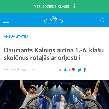
PIESLĒDZIES E-KLASEI
AKTUALITĀTES
Daumants Kalniņš aicina 1.-6. klašu
skolēnus rotaļās ar orķestri
2025. gada 28. augusts, 14:12
80
8