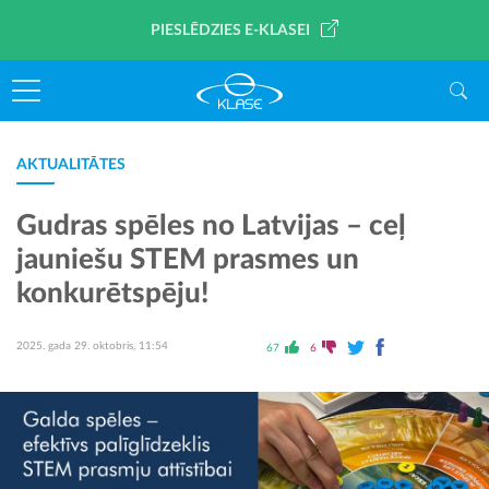
PIESLĒDZIES E-KLASEI
AKTUALITĀTES
Gudras spēles no Latvijas – ceļ
jauniešu STEM prasmes un
konkurētspēju!
2025. gada 29. oktobris, 11:54
67
6