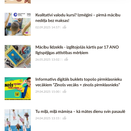
Kvalitatīvi valodu kursi? Izmēģini – pirmā mācību
nedēļa bez maksas!
02.09.2025 14:57
0
Mācību līdzeklis - izglītojošās kārtis par 17 ANO
Ilgtspējīgas attīstības mērķiem
26.05.2025 13:02
21
Informatīvs digitāls buklets topošo pirmklasnieku
vecākiem “Zinošs vecāks = zinošs pirmklasnieks”
29.04.2025 15:00
3
Tu mīļā, mīļā māmiņa – kā mātes dienu svin pasaulē
24.04.2025 13:15
1