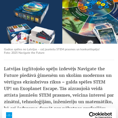
Gudras spēles no Latvijas – ceļ jauniešu STEM prasmes un konkurētspēju!
Foto: 2025 Navigate the Future
Latvijas izglītojošo spēļu izdevējs Navigate the
Future piedāvā ģimenēm un skolām modernus un
vērtīgus ekrānbrīvus rīkus – galda spēles STEM
UP! un Exoplanet Escape. Tās aizraujošā veidā
attīsta jauniešu STEM prasmes, veicina interesi par
zinātni, tehnoloģijām, inženieriju un matemātiku,
kā arī iedvesmo domāt par nākotnes profesijām.
Piemērotas jauniešiem no 14 gadu vecuma.