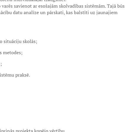
 varēs savienot ar esošajām skolvadības sistēmām. Tajā būs
ību datu analīze un pārskati, kas balstīti uz jaunajiem
 situāciju skolās;
s metodes;
;
istēmu praksē.
prinās projekta kopējo vērtību.