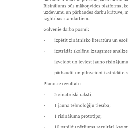
Risinājums būs mākoņvides platforma, ko
uzdevumu un pārbaudes darbu krātuve, māc
izglītības standartiem.
Galvenie darba posmi:
- izpētīt zinātnisko literatūru un esošo
- izstrādāt skolēnu izaugsmes analīze
- izveidot un ieviest jauno risinājumu
- pārbaudīt un pilnveidot izstrādāto s
Plānotie rezultāti:
- 3 zinātniski raksti;
- 1 jauna tehnoloģiju tiesība;
- 1 risinājuma prototips;
- 10 papildu pētījuma rezultāti, kas sti