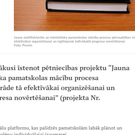
Jauna multifaktorāla un intelektiska pamatskolas mācību procesa pārraudzības ris
efektīvākai organizēšanai un izglītojamā individuālā progresa novērtēšanai
Foto: Pexels
 sākusi īstenot pētniecības projektu “Jauna
ska pamatskolas mācību procesa
trāde tā efektīvākai organizēšanai un
resa novērtēšanai” (projekta Nr.
tālu platformu, kas palīdzēs pamatskolām labāk plānot un
kolēnu individuālajai izaugsmei.