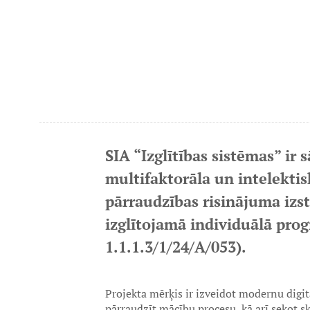
SIA “Izglītības sistēmas” ir
multifaktorāla un intelekti
pārraudzības risinājuma izs
izglītojamā individuālā prog
1.1.1.3/1/24/A/053).
Projekta mērķis ir izveidot modernu digi
pārraudzīt mācību procesu, kā arī sekot s