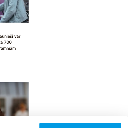
aunieši var
kā 700
ogrammām