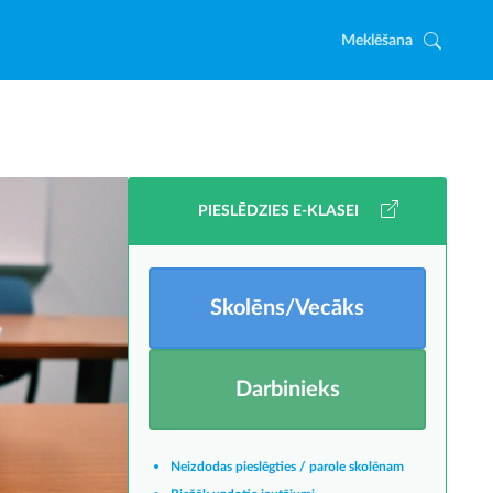
Meklēšana
PIESLĒDZIES E-KLASEI
Skolēns/Vecāks
Darbinieks
Neizdodas pieslēgties / parole skolēnam