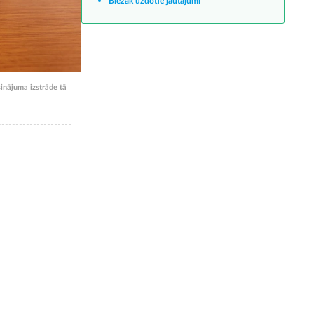
Biežāk uzdotie jautājumi
inājuma izstrāde tā