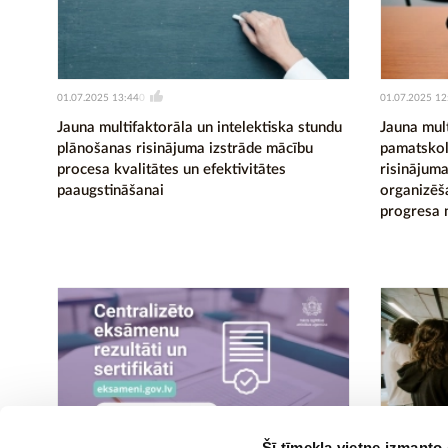
01.07.2025 13:44
01.07.2025 12
0
Jauna multifaktorāla un intelektiska stundu
Jauna mult
plānošanas risinājuma izstrāde mācību
pamatskol
procesa kvalitātes un efektivitātes
risinājuma
paaugstināšanai
organizēša
progresa 
Šī tīmekļa vietne izmanto