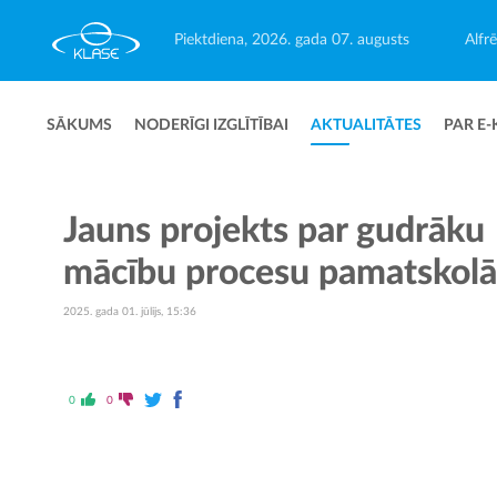
Piektdiena, 2026. gada 07. augusts
Alfr
SĀKUMS
NODERĪGI IZGLĪTĪBAI
AKTUALITĀTES
PAR E-
Jauns projekts par gudrāku
mācību procesu pamatskolā
2025. gada 01. jūlijs, 15:36
0
0