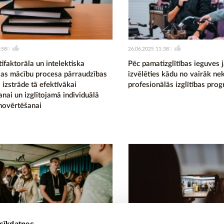
:58
26.06.2025 11:38
0
3
ifaktorāla un intelektiska
Pēc pamatizglītības ieguves j
as mācību procesa pārraudzības
izvēlēties kādu no vairāk ne
 izstrāde tā efektīvākai
profesionālās izglītības pr
nai un izglītojamā individuālā
novērtēšanai
 sīkdatnes