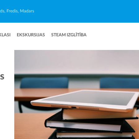
ēds, Fredis, Madars
KLASI
EKSKURSIJAS
STEAM IZGLĪTĪBA
s