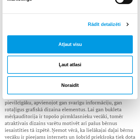
laicīgai nepieciešamo mācību piederumu sarūpēšanai savu
finansiālo iespēju robežās.
Rādīt detalizēti
“Zinošs vecāks = zinošs pirmklasnieks” projekta autoriem
bija īpaši svarīgi bukleta saturu veidot saskaņā gan ar
teorētiskām, gan praktiskām atziņām. Praktiskās atziņas
Atļaut visu
par skolas gaitu uzsākšanu tika iegūtas intervijās ar
pirmsskolas direktori un vadītāju, sākumskolas
skolotājām, mācību atbalsta speciālisti, skolas psiholoģi
Ļaut atlasi
un ABA terapeiti, kā arī ģimenes ārstu. Ekspertu viedokļi
lielā mērā saskanēja ar aktuālāko starptautisko zinātnisko
pētījumu atziņām un ieteikumiem. Tika pievērsta
Noraidīt
uzmanība arī informatīvā bukleta vizuālajai identitātei,
nosakot nepieciešamību to izstrādāt pēc iespējas
pievilcīgāku, apvienojot gan svarīgu informāciju, gan
rotaļīgus grafiskā dizaina elementus. Lai gan bukleta
mērķauditorija ir topošo pirmklasnieku vecāki, tomēr
atraktīvais dizains varētu motivēt arī pašus bērnus
iesaistīties tā izpētē. Ņemot vērā, ka lielākajai daļai bērnu
vecāku ir pieejams internets un šobrīd priekšroka tiek dota