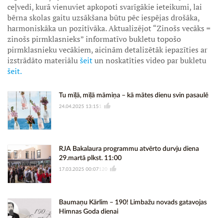
ceļvedi, kurā vienuviet apkopoti svarīgākie ieteikumi, lai
bērna skolas gaitu uzsākšana būtu pēc iespējas drošāka,
harmoniskāka un pozitīvāka. Aktualizējot “Zinošs vecāks =
zinošs pirmklasnieks” informatīvo bukletu topošo
pirmklasnieku vecākiem, aicinām detalizētāk iepazīties ar
izstrādāto materiālu
šeit
un noskatīties video par bukletu
šeit.
Tu mīļā, mīļā māmiņa – kā mātes dienu svin pasaulē
24.04.2025 13:15
1
RJA Bakalaura programmu atvērto durvju diena
29.martā plkst. 11:00
17.03.2025 00:07
120
Baumaņu Kārlim – 190! Limbažu novads gatavojas
Himnas Goda dienai