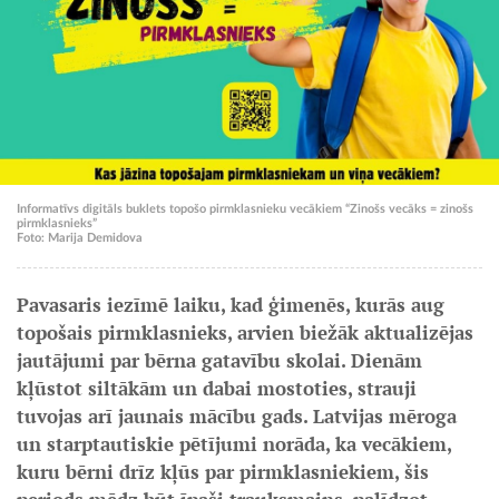
Informatīvs digitāls buklets topošo pirmklasnieku vecākiem “Zinošs vecāks = zinošs
pirmklasnieks”
Foto: Marija Demidova
Pavasaris iezīmē laiku, kad ģimenēs, kurās aug
topošais pirmklasnieks, arvien biežāk aktualizējas
jautājumi par bērna gatavību skolai. Dienām
kļūstot siltākām un dabai mostoties, strauji
tuvojas arī jaunais mācību gads. Latvijas mēroga
un starptautiskie pētījumi norāda, ka vecākiem,
kuru bērni drīz kļūs par pirmklasniekiem, šis