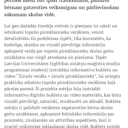
periods mēdz būt īpaši trauksmains, palīdzot
bērnam gatavoties veiksmīgam un pārliecinošam
sākumam skolas vidē.
Lai gan dažādās tīmekļa vietnēs ir pieejami īsi raksti un
ieteikumi topošo pirmklasnieku vecākiem, veicot
detalizētāku šīs problēmas izpēti, tika konstatēts, ka
kodolīga, skaidra un vizuāli pievilcīga informācija
apkopotā veidā par topošo pirmklasnieku skolas gaitu
uzsākšanu nav viegli atrodama un pieejama. Tāpēc
Latvijas Universitātes Izglītības zinātņu maģistra studiju
programmas studenti izstrādāja informatīvu bukletu un
video “Zinošs vecāks = zinošs pirmklasnieks”, lai sniegtu
praktisku atbalstu topošo pirmklasnieku vecākiem šajā
pārejas posmā. Šī projekta mērķis bija izstrādāt
informatīvu digitālu bukletu un video materiālu, kas būtu
vizuāli pievilcīgi, saturiski, strukturēti un aktuāli. Bukleta
mērķis ir palīdzēt vecākiem sagatavoties bērna skolas
gaitu uzsākšanai, apkopojot būtiskāko informāciju par
prasmēm, zināšanām un attīstības aspektiem, kuri ir
svarīgi veiksmīgai iekļaušanai skolas vidē. Buklets sniedz