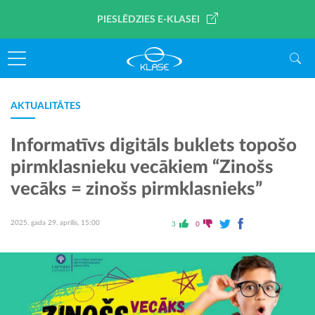
PIESLĒDZIES E-KLASEI
AKTUALITĀTES
Informatīvs digitāls buklets topošo
pirmklasnieku vecākiem “Zinošs
vecāks = zinošs pirmklasnieks”
2025. gada 29. aprīlis, 15:00
3
0