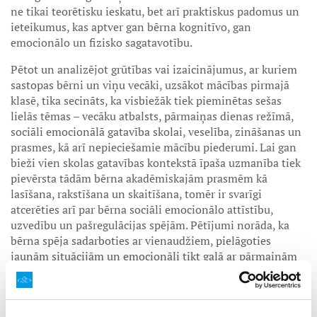
ne tikai teorētisku ieskatu, bet arī praktiskus padomus un
ieteikumus, kas aptver gan bērna kognitīvo, gan
emocionālo un fizisko sagatavotību.
Pētot un analizējot grūtības vai izaicinājumus, ar kuriem
sastopas bērni un viņu vecāki, uzsākot mācības pirmajā
klasē, tika secināts, ka visbiežāk tiek pieminētas sešas
lielās tēmas – vecāku atbalsts, pārmaiņas dienas režīmā,
sociāli emocionālā gatavība skolai, veselība, zināšanas un
prasmes, kā arī nepieciešamie mācību piederumi. Lai gan
bieži vien skolas gatavības kontekstā īpaša uzmanība tiek
pievērsta tādām bērna akadēmiskajām prasmēm kā
lasīšana, rakstīšana un skaitīšana, tomēr ir svarīgi
atcerēties arī par bērna sociāli emocionālo attīstību,
uzvedību un pašregulācijas spējām. Pētījumi norāda, ka
bērna spēja sadarboties ar vienaudžiem, pielāgoties
jaunām situācijām un emocionāli tikt galā ar pārmaiņām
būtiski ietekmē sekmes skolā. Šajā bukletā vecāki atradīs
arī ieteikumus par to, kā veidot pozitīvu emocionālo fonu
mājās, kā runāt ar bērnu par skolu, kā palīdzēt justies