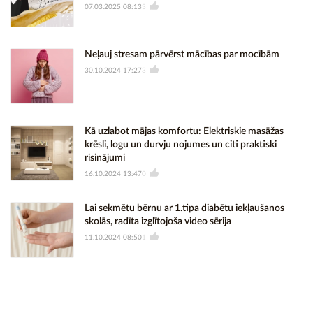
07.03.2025 08:13
3
Neļauj stresam pārvērst mācības par mocībām
30.10.2024 17:27
3
Kā uzlabot mājas komfortu: Elektriskie masāžas
krēsli, logu un durvju nojumes un citi praktiski
risinājumi
16.10.2024 13:47
0
Lai sekmētu bērnu ar 1.tipa diabētu iekļaušanos
skolās, radīta izglītojoša video sērija
11.10.2024 08:50
1