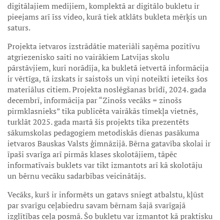
digitālajiem medijiem, komplektā ar digitālo bukletu ir
pieejams arī īss video, kurā tiek atklāts bukleta mērķis un
saturs.
Projekta ietvaros izstrādātie materiāli saņēma pozitīvu
atgriezenisko saiti no vairākiem Latvijas skolu
pārstāvjiem, kuri norādīja, ka bukletā ietvertā informācija
ir vērtīga, tā izskats ir saistošs un viņi noteikti ieteiks šos
materiālus citiem. Projekta noslēgšanas brīdī, 2024. gada
decembrī, informācija par “Zinošs vecāks = zinošs
pirmklasnieks” tika publicēta vairākās tīmekļa vietnēs,
turklāt 2025. gada martā šis projekts tika prezentēts
sākumskolas pedagogiem metodiskās dienas pasākuma
ietvaros Bauskas Valsts ģimnāzijā. Bērna gatavība skolai ir
īpaši svarīga arī pirmās klases skolotājiem, tāpēc
informatīvais buklets var tikt izmantots arī kā skolotāju
un bērnu vecāku sadarbības veicinātājs.
Vecāks, kurš ir informēts un gatavs sniegt atbalstu, kļūst
par svarīgu ceļabiedru savam bērnam šajā svarīgajā
izglītības ceļa posmā. Šo bukletu var izmantot kā praktisku