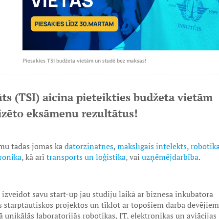
Piesakies TSI budžeta vietām un studē bez maksas!
ts (TSI) aicina pieteikties budžeta vietām
lizēto eksāmenu rezultātus!
mmu tādās jomās kā
datorzinātnes
,
mākslīgais intelekts
,
robotik
tronika
, kā arī
transports un loģistika
, vai
uzņēmējdarbība
.
i izveidot savu start-up jau studiju laikā ar biznesa inkubatora
s starptautiskos projektos un tīklot ar topošiem darba devējiem
 unikālās laboratorijās robotikas, IT, elektronikas un aviācijas