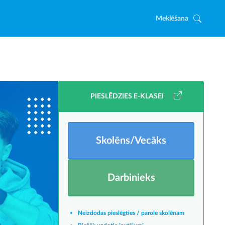
Meklēšana
PIESLĒDZIES E-KLASEI
Skolēns/Vecāks
Darbinieks
Neizdodas pieslēgties / parole skolēnam