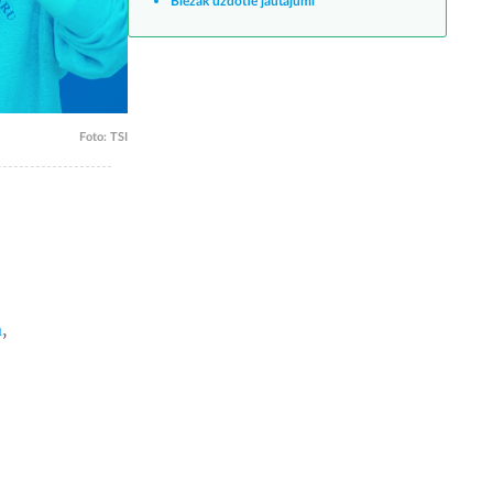
Biežāk uzdotie jautājumi
Foto: TSI
a
,