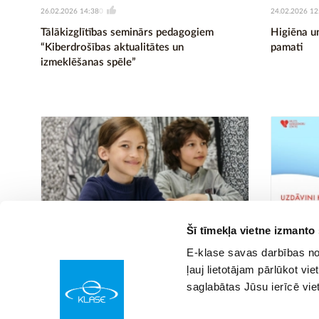
26.02.2026 14:38
24.02.2026 12
0
Tālākizglītības seminārs pedagogiem
Higiēna u
“Kiberdrošības aktualitātes un
pamati
izmeklēšanas spēle”
Šī tīmekļa vietne izmanto
05.01.2026 00:05
15.12.2025 09
88
E-klase savas darbības nod
Franču valoda ar Francijas institūtu
Valsts asi
ļauj lietotājam pārlūkot vie
asinis, la
saglabātas Jūsu ierīcē vie
laikā