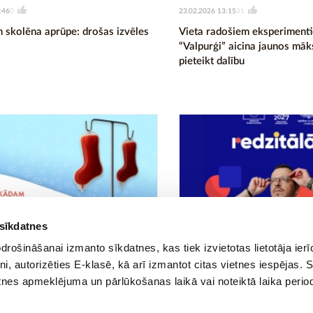
:46
23.02.2026 13:15
0
31
n skolēna aprūpe: drošas izvēles
Vieta radošiem eksperimenti
“Valpurģi” aicina jaunos māk
pieteikt dalību
 sīkdatnes
:56
12.12.2025 10:02
1
20
rošināšanai izmanto sīkdatnes, kas tiek izvietotas lietotāja ier
nsdonoru centrs aicina ziedot
Jauns raidieraksts par izglītī
tni, autorizēties E-klasē, kā arī izmantot citas vietnes iespējas. 
i palīdzētu pacientiem arī svētku
“Redzi tālāk!”
tnes apmeklējuma un pārlūkošanas laikā vai noteiktā laika perio