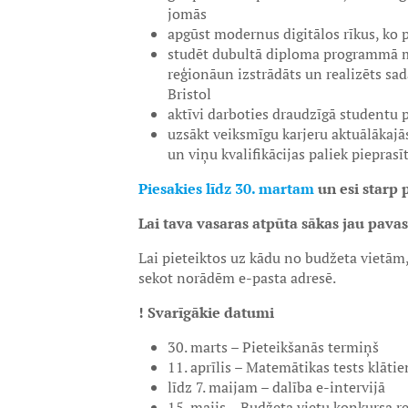
jomās
apgūst modernus digitālos rīkus, ko p
studēt dubultā diploma programmā mā
reģionāun izstrādāts un realizēts sa
Bristol
aktīvi darboties draudzīgā studentu 
uzsākt veiksmīgu karjeru aktuālākajā
un viņu kvalifikācijas paliek pieprasī
Piesakies līdz 30. martam
un esi starp 
Lai tava vasaras atpūta sākas jau pavas
Lai pieteiktos uz kādu no budžeta vietām
sekot norādēm e-pasta adresē.
! Svarīgākie datumi
30. marts – Pieteikšanās termiņš
11. aprīlis – Matemātikas tests klāti
līdz 7. maijam – dalība e-intervijā
15. maijs – Budžeta vietu konkursa re