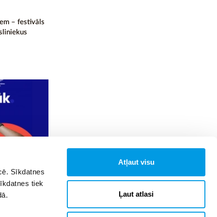
em – festivāls
sliniekus
Atļaut visu
īcē. Sīkdatnes
bu Latvijā –
Sīkdatnes tiek
Ļaut atlasi
dā.