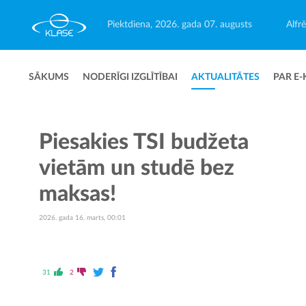
Piektdiena, 2026. gada 07. augusts
Alfr
SĀKUMS
NODERĪGI IZGLĪTĪBAI
AKTUALITĀTES
PAR E-
Piesakies TSI budžeta
vietām un studē bez
maksas!
2026. gada 16. marts, 00:01
31
2