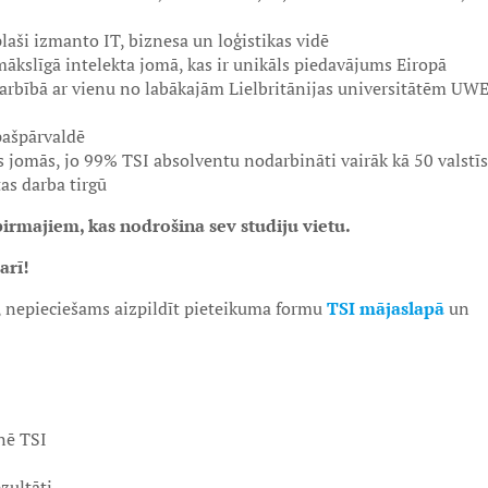
laši izmanto IT, biznesa un loģistikas vidē
kslīgā intelekta jomā, kas ir unikāls piedavājums Eiropā
darbībā ar vienu no labākajām Lielbritānijas universitātēm UW
pašpārvaldē
s jomās, jo 99% TSI absolventu nodarbināti vairāk kā 50 valstīs
tas darba tirgū
pirmajiem, kas nodrošina sev studiju vietu.
arī!
, nepieciešams aizpildīt pieteikuma formu
TSI mājaslapā
un
enē TSI
zultāti