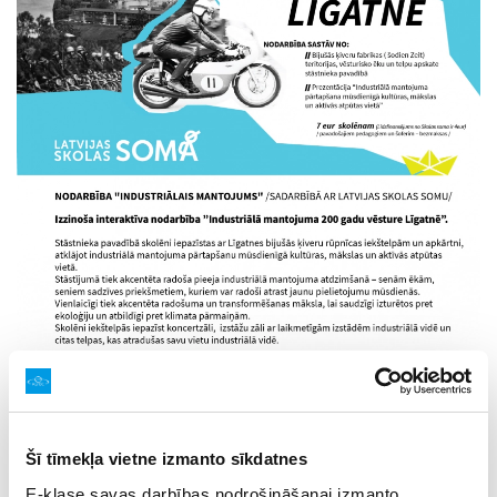
Šī tīmekļa vietne izmanto sīkdatnes
E-klase savas darbības nodrošināšanai izmanto