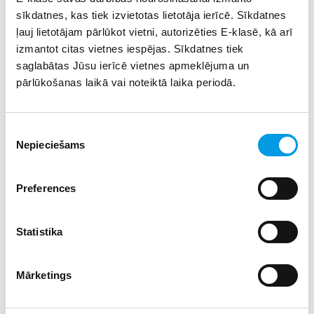
sīkdatnes, kas tiek izvietotas lietotāja ierīcē. Sīkdatnes
ļauj lietotājam pārlūkot vietni, autorizēties E-klasē, kā arī
izmantot citas vietnes iespējas. Sīkdatnes tiek
saglabātas Jūsu ierīcē vietnes apmeklējuma un
Iekštelpu apskate un stāstījums par lielākās ēkas iekštelpu
pārlūkošanas laikā vai noteiktā laika periodā.
un telpu pielietošanas vēsturi.
Šobrīd iekštelpās apskatāma:
Piekrišanas
a) koncertzāle;
Nepieciešams
izvēle
b) izstāžu zāle ar laikmetīgām izstādēm industriālā vidē;
Preferences
c) bērnu rotaļu laukumi un meistarklašu un lekciju telpas,
kas atradušas savu vietu industriālā vidē;
Stāstījums ar uzskates materiāliem un interaktīviem
Statistika
jautājumiem, balstoties uz „Industriālā mantojuma
pārtapšana mūsdienīgā kultūras, mākslas un aktīvās
Mārketings
atpūtas vietā” prezentāciju. Vieta, kas ievērojot vides
pieejamību, ir atvērta visiem. Stāstījumā tiek akcentēta
radoša pieeja industriālā mantojuma atdzimšanā – senām