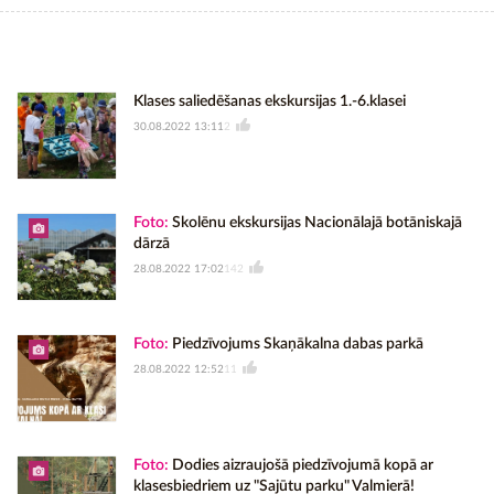
Klases saliedēšanas ekskursijas 1.-6.klasei
30.08.2022 13:11
2
Foto:
Skolēnu ekskursijas Nacionālajā botāniskajā
dārzā
28.08.2022 17:02
142
Foto:
Piedzīvojums Skaņākalna dabas parkā
28.08.2022 12:52
11
Foto:
Dodies aizraujošā piedzīvojumā kopā ar
klasesbiedriem uz "Sajūtu parku" Valmierā!