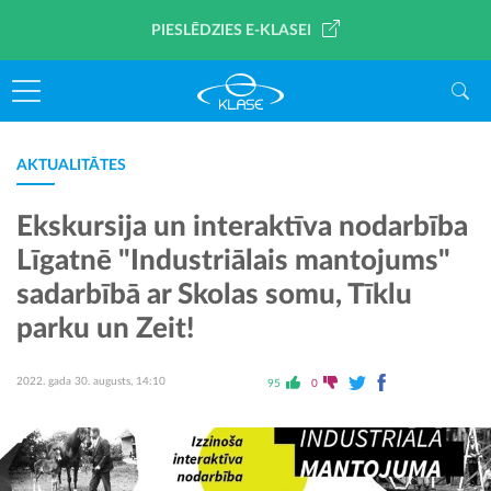
PIESLĒDZIES E-KLASEI
AKTUALITĀTES
Ekskursija un interaktīva nodarbība
Līgatnē "Industriālais mantojums"
sadarbībā ar Skolas somu, Tīklu
parku un Zeit!
2022. gada 30. augusts, 14:10
95
0