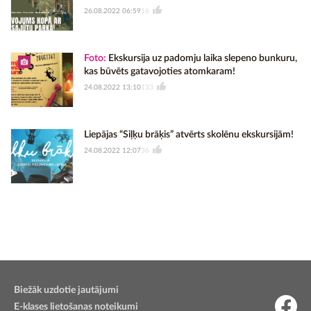
26.08.2022 06:59
16
Foto:
Ekskursija uz padomju laika slepeno bunkuru,
kas būvēts gatavojoties atomkaram!
24.08.2022 13:10
133
Liepājas “Siļķu brāķis” atvērts skolēnu ekskursijām!
24.08.2022 12:07
36
Biežāk uzdotie jautājumi
E-klases lietošanas noteikumi