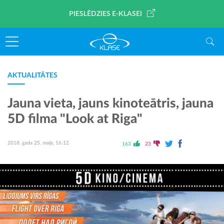
PIESLĒDZIES E-KLASEI
AKTUALITĀTES
Jauna vieta, jauns kinoteātris, jauna
5D filma "Look at Riga"
2018. gada 25. maijs, 16:12
163
23