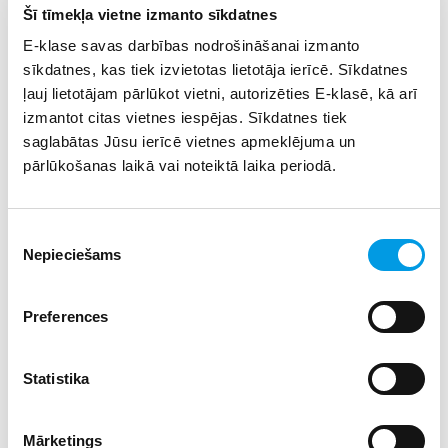
efektu.
Šī tīmekļa vietne izmanto sīkdatnes
5D tehnoloģijas pielietojums filmā līdzās animācijas un
E-klase savas darbības nodrošināšanai izmanto
skaņas efektiem ļauj kino skatītājiem ceļot ne tikai
sīkdatnes, kas tiek izvietotas lietotāja ierīcē. Sīkdatnes
virtuāli, bet arī sajust gluži reālas emocijas – 3D
ļauj lietotājam pārlūkot vietni, autorizēties E-klasē, kā arī
stereoskopisks attēls, kustības imitācija, vēja brāzmas,
izmantot citas vietnes iespējas. Sīkdatnes tiek
ūdens šļakatu lāses, pieskārieni, vibrācijas un citi
saglabātas Jūsu ierīcē vietnes apmeklējuma un
klātbūtnes efekti pārvērš iepriekš pasīvos skatītājus
pārlūkošanas laikā vai noteiktā laika periodā.
aktīvos ceļotājos.
Speciāls piedāvājums skolēnu grupām - divas filmas par
Piekrišanas
vienu cenu 6 EUR (Look at Riga un Amerikānu kalniņi)!
Nepieciešams
izvēle
Pavadošiem skolotājiem - bez maksas.
Minimālais cilvēku skaits grupām - 6 personas.
Preferences
Adrese: Rātslaukums 7, Melngalvju nams, ieeja no Svaru
ielas puses.
Statistika
Kinoteātris: 12 sēdvietas
Mārketings