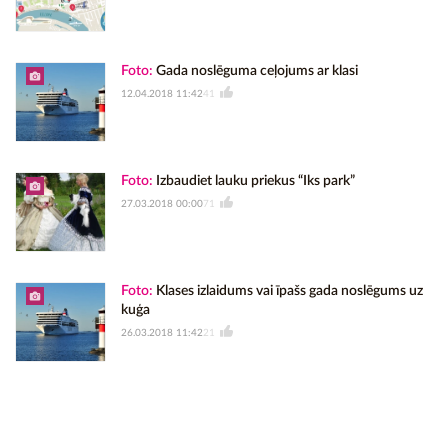
Foto:
Gada noslēguma ceļojums ar klasi
12.04.2018 11:42
41
Foto:
Izbaudiet lauku priekus “Iks park”
27.03.2018 00:00
71
Foto:
Klases izlaidums vai īpašs gada noslēgums uz
kuģa
26.03.2018 11:42
21