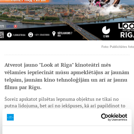
Foto: Publicitātes foto
Atverot jauno "Look at Riga" kinoteātri mēs
vēlamies iepriecināt mūsu apmeklētājus ar jaunām
telpām, jaunām kino tehnoloģijām un arī ar jaunu
filmu par Rīgu.
Šoreiz apskatot pilsētas lepnuma objektus ne tikai no
putna lidojuma, bet arī no iekšpuses, kā arī papildinot to
visu ar mūsdienu 3D animācijas efektiem.
Filma veidota kā nepārtraukts dinamisks lidojums un
tās noskatīšanās līdzinās reālam ceļojumam ar klātbūtnes