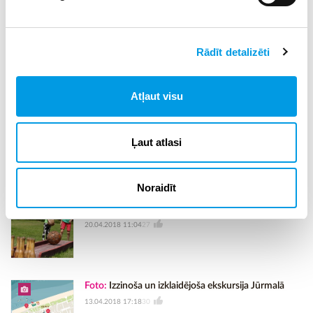
Darba laiks: 10.00 līdz 19.00 (grupām, iepriekš
piesakoties)
Kontakti : 25422055
Rādīt detalizēti
E-pasts:
look.at.riga@icloud.com
Reklāmraksts
Atļaut visu
Foto:
Klases ballīte uz kuģa
Ļaut atlasi
16.05.2018 15:24
22
Noraidīt
Foto:
Aicinām skolēnus ekskursijās uz Valmieru
20.04.2018 11:04
27
Foto:
Izzinoša un izklaidējoša ekskursija Jūrmalā
13.04.2018 17:18
30