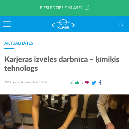
PIESLĒDZIES E-KLASEI
AKTUALITĀTES
Karjeras izvēles darbnīca – ķīmiķis
tehnologs
2019. gada 04. novembris, 10:06
31
1