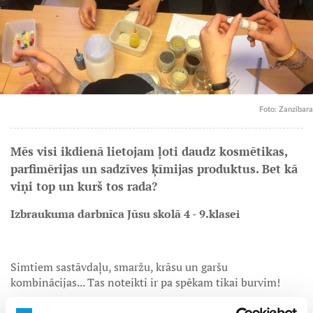
Foto: Zanzibara
Mēs visi ikdienā lietojam ļoti daudz kosmētikas,
parfimērijas un sadzīves ķīmijas produktus. Bet kā
viņi top un kurš tos rada?
Izbraukuma darbnīca Jūsu skolā 4 - 9.klasei
Simtiem sastāvdaļu, smaržu, krāsu un garšu
kombinācijas... Tas noteikti ir pa spēkam tikai burvim!
Darbnīca tapusi sadarbībā ar Latvijas kosmētikas