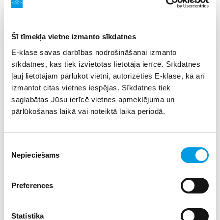
ražotājiem “Īstās Jāņa ziepes” un “Bio2You”.
Darbnīcas norise
Šī tīmekļa vietne izmanto sīkdatnes
Ievads
– Ķīmiķa-tehnologa profesija kosmētikas un
E-klase savas darbības nodrošināšanai izmanto
parfimērijas nozarē
sīkdatnes, kas tiek izvietotas lietotāja ierīcē. Sīkdatnes
Izzināsim cik daudzveidīgi ir produkti, kurus lietojam
ļauj lietotājam pārlūkot vietni, autorizēties E-klasē, kā arī
(uzdevums komandās), kā top to receptes, kas ir zināmākie
izmantot citas vietnes iespējas. Sīkdatnes tiek
Latvijas uzņēmumi šajā nozarē, nedaudz ielūkosimies
saglabātas Jūsu ierīcē vietnes apmeklējuma un
noslēpumainajā ražošanas procesā.
pārlūkošanas laikā vai noteiktā laika periodā.
Darbnīca
Darbnīcas laikā katrs dalībnieks izgatavo 1-2 kosmētikas
Piekrišanas
produktus līdzņemšanai. Dalībnieki paši izvēlas
Nepieciešams
izvēle
sastāvdaļas, sver, mēra, izdomā produkta nosaukumu un
to prezentē
Preferences
7 EUR/pers + ceļa izdevumi (Rīga, Pierīga - 10 EUR)
Iekļauti visi materiāli
Statistika