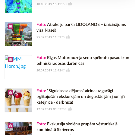
10.10.2019 15:12
150
Foto:
Atrakciju parka LIDOLANDE – izaicinājums
visai klasei!
25.09.2019 11:32
75
Foto:
Rīgas Motormuzeja seno spēkratu pasaule un
tehniski radošās darbnīcas
20.09.2019 12:42
47
Foto:
“Siguldas saldējums” aicina uz garšīgi
izglītojošām ekskursijām un degustācijām jaunajā
kafejnīcā - darbnīcā!
17.09.2019 09:33
251
Foto:
Ekskursija skolēnu grupām vēsturiskajā
kombinātā Skrīveros