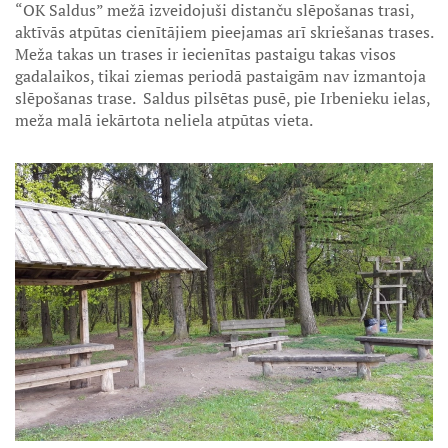
“OK Saldus” mežā izveidojuši distanču slēpošanas trasi,
aktīvās atpūtas cienītājiem pieejamas arī skriešanas trases.
Meža takas un trases ir iecienītas pastaigu takas visos
gadalaikos, tikai ziemas periodā pastaigām nav izmantoja
slēpošanas trase. Saldus pilsētas pusē, pie Irbenieku ielas,
meža malā iekārtota neliela atpūtas vieta.