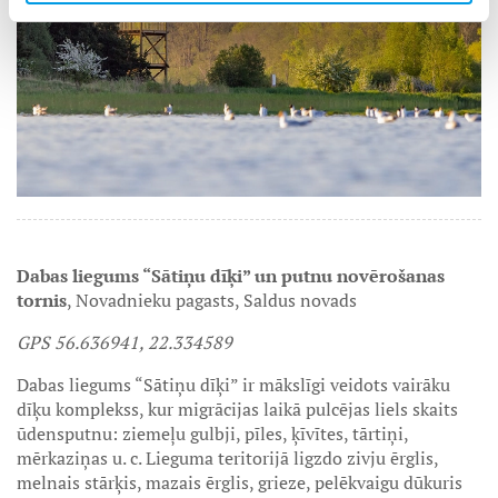
Dabas liegums “Sātiņu dīķi” un putnu novērošanas
tornis
, Novadnieku pagasts, Saldus novads
GPS 56.636941, 22.334589
Dabas liegums “Sātiņu dīķi” ir mākslīgi veidots vairāku
dīķu komplekss, kur migrācijas laikā pulcējas liels skaits
ūdensputnu: ziemeļu gulbji, pīles, ķīvītes, tārtiņi,
mērkaziņas u. c. Lieguma teritorijā ligzdo zivju ērglis,
melnais stārķis, mazais ērglis, grieze, pelēkvaigu dūkuris