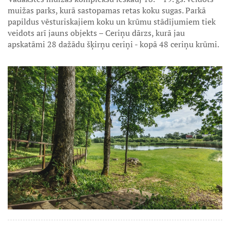
muižas parks, kurā sastopamas retas koku sugas. Parkā
papildus vēsturiskajiem koku un krūmu stādījumiem tiek
veidots arī jauns objekts – Ceriņu dārzs, kurā jau
apskatāmi 28 dažādu šķirņu ceriņi - kopā 48 ceriņu krūmi.