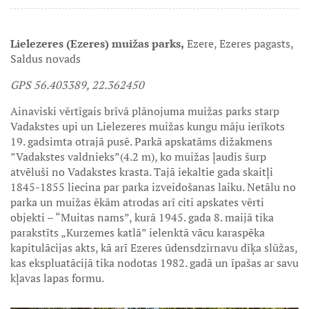
Lielezeres (Ezeres) muižas parks,
Ezere, Ezeres pagasts,
Saldus novads
GPS 56.403389, 22.362450
Ainaviski vērtīgais brīvā plānojuma muižas parks starp
Vadakstes upi un Lielezeres muižas kungu māju ierīkots
19. gadsimta otrajā pusē. Parkā apskatāms dižakmens
”Vadakstes valdnieks”(4.2 m), ko muižas ļaudis šurp
atvēluši no Vadakstes krasta. Tajā iekaltie gada skaitļi
1845-1855 liecina par parka izveidošanas laiku. Netālu no
parka un muižas ēkām atrodas arī citi apskates vērti
objekti – “Muitas nams”, kurā 1945. gada 8. maijā tika
parakstīts „Kurzemes katlā” ielenktā vācu karaspēka
kapitulācijas akts, kā arī Ezeres ūdensdzirnavu dīķa slūžas,
kas ekspluatācijā tika nodotas 1982. gadā un īpašas ar savu
kļavas lapas formu.