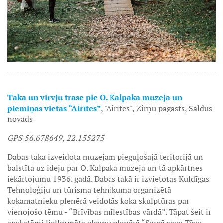
Taka un virvju trase pie O. Kalpaka muzeja un
piemiņas vietas “Airītes”
, "Airītes", Zirņu pagasts, Saldus
novads
GPS 56.678649, 22.155275
Dabas taka izveidota muzejam pieguļošajā teritorijā un
balstīta uz ideju par O. Kalpaka muzeja un tā apkārtnes
iekārtojumu 1936. gadā. Dabas takā ir izvietotas Kuldīgas
Tehnoloģiju un tūrisma tehnikuma organizētā
kokamatnieku plenērā veidotās koka skulptūras par
vienojošo tēmu - “Brīvības mīlestības vārdā”. Tāpat šeit ir
apskatāmi lielformāta gleznu plenērā “Sargā savu Tēvu