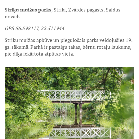
Striķu muižas parks
, Striķi, Zvārdes pagasts, Saldus
novads
GPS 56.598117, 22.511944
Striķu muižas apbūve un piegulošais parks veidojušies 19.
gs. sākumā. Parkā ir pastaigu takas, bērnu rotaļu laukums,
pie dīķa iekārtota atpūtas vieta.