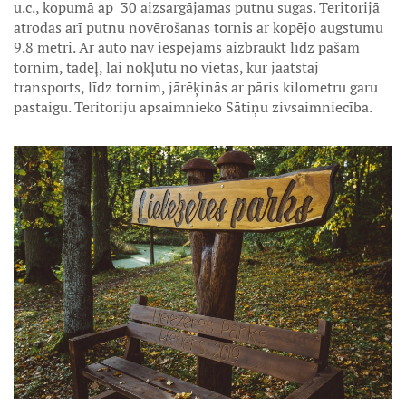
u.c., kopumā ap 30 aizsargājamas putnu sugas. Teritorijā
atrodas arī putnu novērošanas tornis ar kopējo augstumu
9.8 metri. Ar auto nav iespējams aizbraukt līdz pašam
tornim, tādēļ, lai nokļūtu no vietas, kur jāatstāj
transports, līdz tornim, jārēķinās ar pāris kilometru garu
pastaigu. Teritoriju apsaimnieko Sātiņu zivsaimniecība.