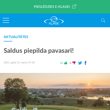
PIESLĒDZIES E-KLASEI
AKTUALITĀTES
Saldus piepilda pavasarī!
2021. gada 12. marts, 07:24
33
0