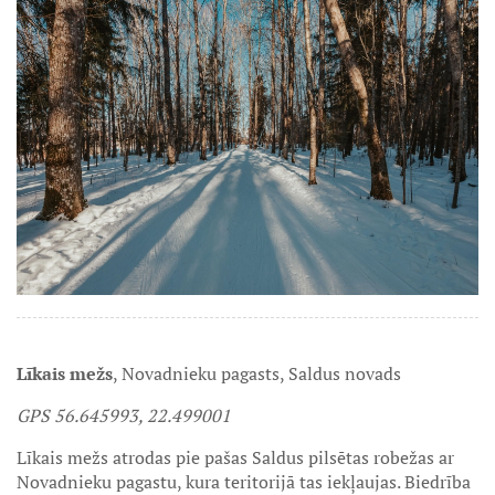
Līkais mežs
, Novadnieku pagasts, Saldus novads
GPS 56.645993, 22.499001
Līkais mežs atrodas pie pašas Saldus pilsētas robežas ar
Novadnieku pagastu, kura teritorijā tas iekļaujas. Biedrība