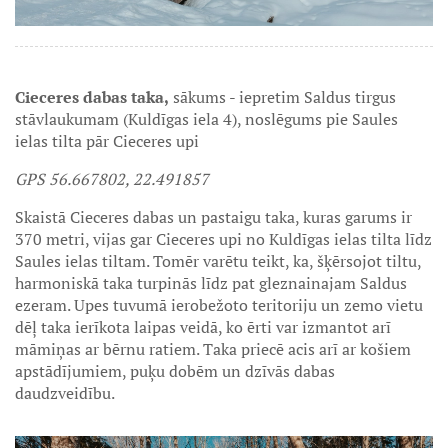
Cieceres dabas taka,
sākums - iepretim Saldus tirgus
stāvlaukumam (Kuldīgas iela 4), noslēgums pie Saules
ielas tilta pār Cieceres upi
GPS 56.667802, 22.491857
Skaistā Cieceres dabas un pastaigu taka, kuras garums ir
370 metri, vijas gar Cieceres upi no Kuldīgas ielas tilta līdz
Saules ielas tiltam. Tomēr varētu teikt, ka, šķērsojot tiltu,
harmoniskā taka turpinās līdz pat gleznainajam Saldus
ezeram. Upes tuvumā ierobežoto teritoriju un zemo vietu
dēļ taka ierīkota laipas veidā, ko ērti var izmantot arī
māmiņas ar bērnu ratiem. Taka priecē acis arī ar košiem
apstādījumiem, puķu dobēm un dzīvās dabas
daudzveidību.