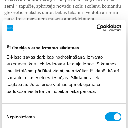
zemi!” tapušie, apkārtējo novadu skolu skolēnu komandu
gleznotie mākslas darbi. Dabas takā ir izveidota arī mini-
gaisa trase mazajiem muzeja apmeklētājiem.
Šī tīmekļa vietne izmanto sīkdatnes
E-klase savas darbības nodrošināšanai izmanto
sīkdatnes, kas tiek izvietotas lietotāja ierīcē. Sīkdatnes
ļauj lietotājam pārlūkot vietni, autorizēties E-klasē, kā arī
izmantot citas vietnes iespējas. Sīkdatnes tiek
saglabātas Jūsu ierīcē vietnes apmeklējuma un
pārlūkošanas laikā vai noteiktā laika periodā.
Piekrišanas
Nepieciešams
izvēle