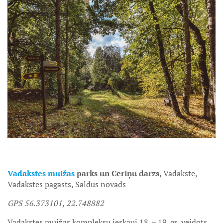
Vadakstes muižas
parks un Ceriņu dārzs,
Vadakste,
Vadakstes pagasts, Saldus novads
GPS 56.373101, 22.748882
Vadakstes muižas kompleksu ieskauj 18. – 19. gs. veidots