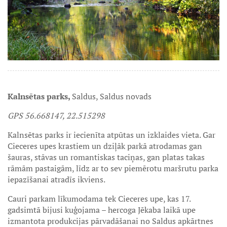
Kalnsētas parks,
Saldus, Saldus novads
GPS 56.668147, 22.515298
Kalnsētas parks ir iecienīta atpūtas un izklaides vieta. Gar
Cieceres upes krastiem un dziļāk parkā atrodamas gan
šauras, stāvas un romantiskas taciņas, gan platas takas
rāmām pastaigām, līdz ar to sev piemērotu maršrutu parka
iepazīšanai atradīs ikviens.
Cauri parkam līkumodama tek Cieceres upe, kas 17.
gadsimtā bijusi kuģojama – hercoga Jēkaba laikā upe
izmantota produkcijas pārvadāšanai no Saldus apkārtnes