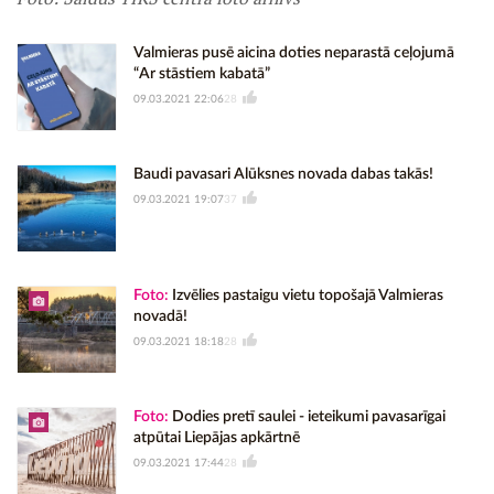
Valmieras pusē aicina doties neparastā ceļojumā
“Ar stāstiem kabatā”
09.03.2021 22:06
28
Baudi pavasari Alūksnes novada dabas takās!
09.03.2021 19:07
37
Foto:
Izvēlies pastaigu vietu topošajā Valmieras
novadā!
09.03.2021 18:18
28
Foto:
Dodies pretī saulei - ieteikumi pavasarīgai
atpūtai Liepājas apkārtnē
09.03.2021 17:44
28