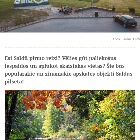
Foto: Saldus TIKS
Esi Saldū pirmo reizi? Vēlies gūt paliekošus
iespaidos un aplūkot skaistākās vietas? Šie būs
populārākie un zināmākie apskates objekti Saldus
pilsētā!