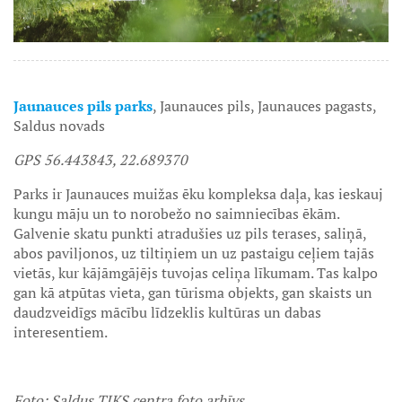
Jaunauces pils parks
, Jaunauces pils, Jaunauces pagasts,
Saldus novads
GPS 56.443843, 22.689370
Parks ir Jaunauces muižas ēku kompleksa daļa, kas ieskauj
kungu māju un to norobežo no saimniecības ēkām.
Galvenie skatu punkti atradušies uz pils terases, saliņā,
abos paviljonos, uz tiltiņiem un uz pastaigu ceļiem tajās
vietās, kur kājāmgājējs tuvojas celiņa līkumam. Tas kalpo
gan kā atpūtas vieta, gan tūrisma objekts, gan skaists un
daudzveidīgs mācību līdzeklis kultūras un dabas
interesentiem.
Foto: Saldus TIKS centra foto arhīvs