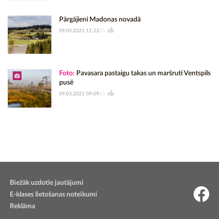
Pārgājieni Madonas novadā
09.03.2021 11:22
25
Foto:
Pavasara pastaigu takas un maršruti Ventspils
pusē
09.03.2021 09:09
23
Biežāk uzdotie jautājumi
E-klases lietošanas noteikumi
Reklāma