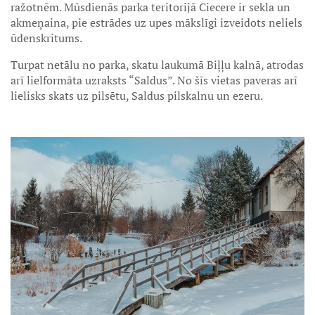
ražotnēm. Mūsdienās parka teritorijā Ciecere ir sekla un
akmeņaina, pie estrādes uz upes mākslīgi izveidots neliels
ūdenskritums.
Turpat netālu no parka, skatu laukumā Biļļu kalnā, atrodas
arī lielformāta uzraksts “Saldus”. No šīs vietas paveras arī
lielisks skats uz pilsētu, Saldus pilskalnu un ezeru.