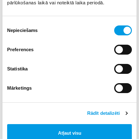
pārlūkošanas laikā vai noteiktā laika periodā.
termoglāze būs ar pievienotu salmiņu, tad arī padzeršanās
būs vēl patīkamāka. Ar salmiņu taču jebkurš dzēriens šķiet
garšīgāks!
Piekrišanas
Nepieciešams
Elektriskais skrejritenis
izvēle
Preferences
Statistika
Mārketings
Rādīt detalizēti
Atļaut visu