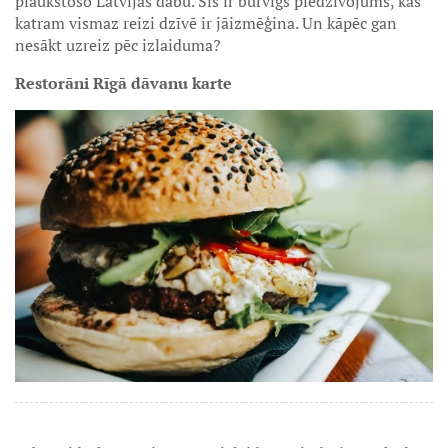
plaukstošo Latvijas dabu. Šis ir burvīgs piedzīvojums, kas
katram vismaz reizi dzīvē ir jāizmēģina. Un kāpēc gan
nesākt uzreiz pēc izlaiduma?
Restorāni Rīgā dāvanu karte