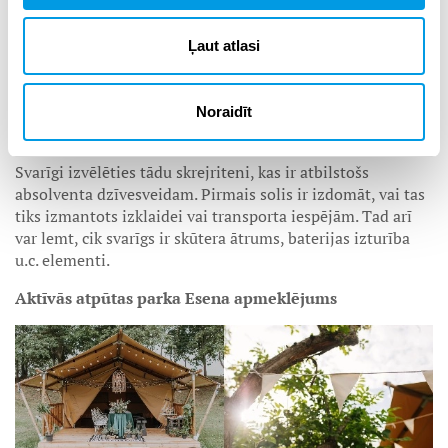
Lieliska dāvana absolventam izlaidumā varētu būt arī kāds
ekskluzīvs ikdienas gadžets, piemēram,
elektriskais
Ļaut atlasi
skrejritenis
. Tas ir moderns pārvietošanās līdzeklis, kas
var kalpot arī par labi pavadītu laiku. Iespējams, tavam
skolniekam arī turpmāk noderēs skūteris, lai dotos uz
Noraidīt
augstskolas lekcijām.
Svarīgi izvēlēties tādu skrejriteni, kas ir atbilstošs
absolventa dzīvesveidam. Pirmais solis ir izdomāt, vai tas
tiks izmantots izklaidei vai transporta iespējām. Tad arī
var lemt, cik svarīgs ir skūtera ātrums, baterijas izturība
u.c. elementi.
Aktīvās atpūtas parka Esena apmeklējums