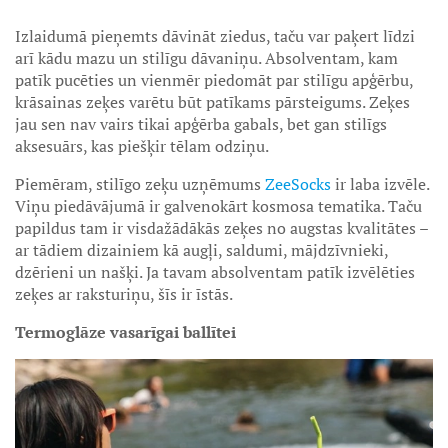
Izlaidumā pieņemts dāvināt ziedus, taču var paķert līdzi
arī kādu mazu un stilīgu dāvaniņu. Absolventam, kam
patīk pucēties un vienmēr piedomāt par stilīgu apģērbu,
krāsainas zeķes varētu būt patīkams pārsteigums. Zeķes
jau sen nav vairs tikai apģērba gabals, bet gan stilīgs
aksesuārs, kas piešķir tēlam odziņu.
Piemēram, stilīgo zeķu uzņēmums
ZeeSocks
ir laba izvēle.
Viņu piedāvājumā ir galvenokārt kosmosa tematika. Taču
papildus tam ir visdažādākās zeķes no augstas kvalitātes –
ar tādiem dizainiem kā augļi, saldumi, mājdzīvnieki,
dzērieni un našķi. Ja tavam absolventam patīk izvēlēties
zeķes ar raksturiņu, šīs ir īstās.
Termoglāze vasarīgai ballītei