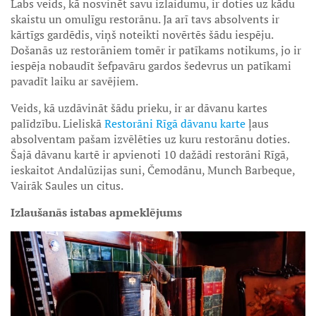
Labs veids, kā nosvinēt savu izlaidumu, ir doties uz kādu
skaistu un omulīgu restorānu. Ja arī tavs absolvents ir
kārtīgs gardēdis, viņš noteikti novērtēs šādu iespēju.
Došanās uz restorāniem tomēr ir patīkams notikums, jo ir
iespēja nobaudīt šefpavāru gardos šedevrus un patīkami
pavadīt laiku ar savējiem.
Veids, kā uzdāvināt šādu prieku, ir ar dāvanu kartes
palīdzību. Lieliskā
Restorāni Rīgā dāvanu karte
ļaus
absolventam pašam izvēlēties uz kuru restorānu doties.
Šajā dāvanu kartē ir apvienoti 10 dažādi restorāni Rīgā,
ieskaitot Andalūzijas suni, Čemodānu, Munch Barbeque,
Vairāk Saules un citus.
Izlaušanās istabas apmeklējums