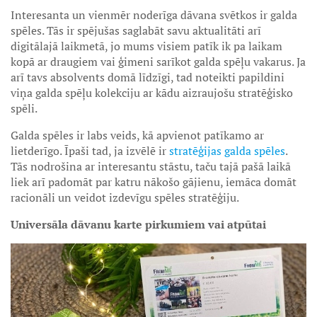
Interesanta un vienmēr noderīga dāvana svētkos ir galda
spēles. Tās ir spējušas saglabāt savu aktualitāti arī
digitālajā laikmetā, jo mums visiem patīk ik pa laikam
kopā ar draugiem vai ģimeni sarīkot galda spēļu vakarus. Ja
arī tavs absolvents domā līdzīgi, tad noteikti papildini
viņa galda spēļu kolekciju ar kādu aizraujošu stratēģisko
spēli.
Galda spēles ir labs veids, kā apvienot patīkamo ar
lietderīgo. Īpaši tad, ja izvēlē ir
stratēģijas galda spēles
.
Tās nodrošina ar interesantu stāstu, taču tajā pašā laikā
liek arī padomāt par katru nākošo gājienu, iemāca domāt
racionāli un veidot izdevīgu spēles stratēģiju.
Universāla dāvanu karte pirkumiem vai atpūtai