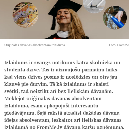
Oriģinālas dāvanas absolventam izlaidumā
Foto: FromMe
Izlaidums ir svarīgs notikums katra skolnieka un
studenta dzīvē. Tas ir aizraujošu pārmaiņu laiks,
kad viens dzīves posms ir noslēdzies un otrs jau
klauvē pie durvīm. Tā kā izlaidums ir skaisti
svētki, tad neiztikt arī bez lieliskām dāvanām.
Meklējot oriģinālas dāvanas absolventam
izlaidumā, esam apkopojuši interesantu
piedāvājumu. Šajā rakstā atradīsi dažādas dāvanu
idejas absolventam, ieskaitot arī lieliskas dāvanas
izlaidumā no FromMe.lv dāvanu karšu uzņēmuma.