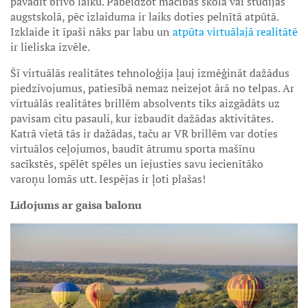
pavadīt brīvo laiku. Pabeidzot mācības skolā vai studijas
augstskolā, pēc izlaiduma ir laiks doties pelnītā atpūtā.
Izklaide it īpaši nāks par labu un
atpūta virtuālajā realitātē
ir lieliska izvēle.
Šī virtuālās realitātes tehnoloģija ļauj izmēģināt dažādus
piedzīvojumus, patiesībā nemaz neizejot ārā no telpas. Ar
virtuālās realitātes brillēm absolvents tiks aizgādāts uz
pavisam citu pasauli, kur izbaudīt dažādas aktivitātes.
Katrā vietā tās ir dažādas, taču ar VR brillēm var doties
virtuālos ceļojumos, baudīt ātrumu sporta mašīnu
sacīkstēs, spēlēt spēles un iejusties savu iecienītāko
varoņu lomās utt. Iespējas ir ļoti plašas!
Lidojums ar gaisa balonu