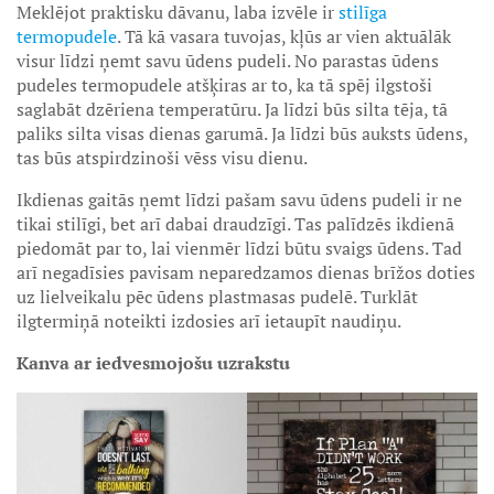
Meklējot praktisku dāvanu, laba izvēle ir
stilīga
termopudele
. Tā kā vasara tuvojas, kļūs ar vien aktuālāk
visur līdzi ņemt savu ūdens pudeli. No parastas ūdens
pudeles termopudele atšķiras ar to, ka tā spēj ilgstoši
saglabāt dzēriena temperatūru. Ja līdzi būs silta tēja, tā
paliks silta visas dienas garumā. Ja līdzi būs auksts ūdens,
tas būs atspirdzinoši vēss visu dienu.
Ikdienas gaitās ņemt līdzi pašam savu ūdens pudeli ir ne
tikai stilīgi, bet arī dabai draudzīgi. Tas palīdzēs ikdienā
piedomāt par to, lai vienmēr līdzi būtu svaigs ūdens. Tad
arī negadīsies pavisam neparedzamos dienas brīžos doties
uz lielveikalu pēc ūdens plastmasas pudelē. Turklāt
ilgtermiņā noteikti izdosies arī ietaupīt naudiņu.
Kanva ar iedvesmojošu uzrakstu