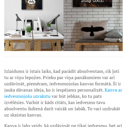
Izlaidums ir īstais laiks, kad parādīt absolventam, cik ļoti
tu ar viņu lepojies. Prieku par viņa panākumiem var arī
uzdāvināt, piemēram, iedvesmojošas kanvas formātā. Šī ir
jauka dāvanas ideja, ko ir iespējams personalizēt.
Kanva ar
iedvesmojošu uzrakstu
var būt jebkas, ko tu pats
izvēlēsies. Varbūt ir kāds citāts, kas iedvesmo tavu
absolventu ikdienā darīt vairāk un labāk. To vari uzdrukāt
uz skaistas kanvas.
Kanva ir labs veids, kā uzdāvināt ne tikai iedvesmu, bet arī