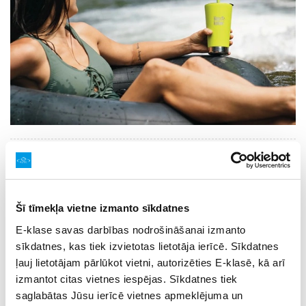
Pēc izlaiduma beidzot pienāks laiks kārtīgi pasvinēt un
atpūsties kopā ar draugiem un ģimeni. Tā kā vasara ir jau
dažu soļu attālumā, tad vispatīkamākās būs tās ballītes,
Šī tīmekļa vietne izmanto sīkdatnes
kas notiks dabā. Līdz ar to laba dāvana, kas būs noderīga
E-klase savas darbības nodrošināšanai izmanto
un arī stilīga, ir
termoglāze ar salmiņu
.
sīkdatnes, kas tiek izvietotas lietotāja ierīcē. Sīkdatnes
Ilgtspējīgas termoglāzes ir labs veids, kā ikdienā
ļauj lietotājam pārlūkot vietni, autorizēties E-klasē, kā arī
parūpēties par dabas saudzēšanu. Turklāt no tām
izmantot citas vietnes iespējas. Sīkdatnes tiek
padzerties ir daudz patīkamāk, jo dzēriens temperatūra
saglabātas Jūsu ierīcē vietnes apmeklējuma un
ilgstoši saglabāsies atspirdzinoši vēsa. Ja izvēlētā