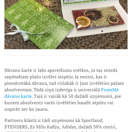
Dāvanu karte ir labs apsveikums svētkos, jo tas sniedz
saņēmējam plašu izvēles iespēju. Ja nezini, kas ir
piemērotākā dāvana, tad vislabāk ir ļaut izvēlēties pašam
absolventam. Tādā ziņā izdevīga ir universālā
FromMe
dāvanu karte
. Tajā ir vairāk kā 50 dažādi uzņēmumi, pie
kuriem absolvents varēs izvēlēties baudīt atpūtu vai
nopirkt sev ko jaunu.
Partneru klāstā ir tādi uzņēmumi kā Sportland,
STENDERS, Es Mīlu Kafiju, Adidas, dažādi SPA centri,