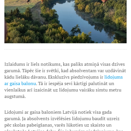
Izlaidums ir liels notikums, kas paliks atmiņā visas dzīves
garumā. Tāpēc šie ir svētki, kad absolventam var uzdāvināt
kādu lielāku dāvanu. Ekskluzīvs piedzīvojums ir
lidojums
ar gaisa balonu
. Tā ir iespēja sevi kārtīgi palutināt un
vienlaikus arī izaicināt uz lidojumu vairāku simtu metru
augstumā.
Lidojumi ar gaisa baloniem Latvijā notiek visa gada
garumā. Ja absolvents izvēlēsies lidojumu baudīt uzreiz
pēc skolas pabeigšanas, varēs lūkoties uz skaisto un