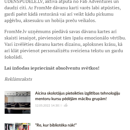
UDENSPUDELE.LV, aktīvā atpūta no Fab Adventures un
daudzi citi. Ar FromMe dāvanu karti varēs labi atpūsties,
gardi paēst kādā restorānā vai arī veikt kādu pirkumu
apģērbu, aksesuāru un hobija preču veikalos.
FromMe.lv uzņēmums piedāvā savas dāvanu kartes arī
skaisti iesaiņot, pievienojot tām īpašu emocionālo vērtību.
Vari izvēlēties dāvanu kartes dizainu, aploksnes krāsu, kā
arī klāt pievienot personalizētu sveiciena tekstu un gardu
šokolādi.
Lai izdodas iepriecināt absolventu svētkos!
Reklāmraksts
Aicina skolotājus pieteikties izglītības tehnoloģiju
mentoru kursu pēdējām mācību grupām!
12.05.2022 14:30
28
“Re, kur bibliotēka nāk!”