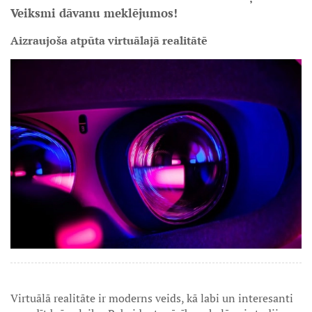
Veiksmi dāvanu meklējumos!
Aizraujoša atpūta virtuālajā realitātē
Virtuālā realitāte ir moderns veids, kā labi un interesanti