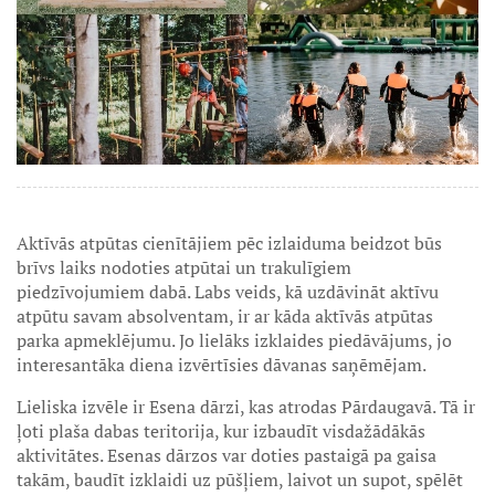
Aktīvās atpūtas cienītājiem pēc izlaiduma beidzot būs
brīvs laiks nodoties atpūtai un trakulīgiem
piedzīvojumiem dabā. Labs veids, kā uzdāvināt aktīvu
atpūtu savam absolventam, ir ar kāda aktīvās atpūtas
parka apmeklējumu. Jo lielāks izklaides piedāvājums, jo
interesantāka diena izvērtīsies dāvanas saņēmējam.
Lieliska izvēle ir Esena dārzi, kas atrodas Pārdaugavā. Tā ir
ļoti plaša dabas teritorija, kur izbaudīt visdažādākās
aktivitātes. Esenas dārzos var doties pastaigā pa gaisa
takām, baudīt izklaidi uz pūšļiem, laivot un supot, spēlēt