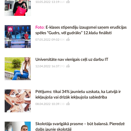
10.05.2022 13:19
664
Foto:
E-klases stipendiju izaugsmei saņem erudīcijas
spēles “Gudrs, vēl gudrāks” 12.klašu finālisti
07.05.2022 09:02
404
Universitāte nav vienīgais ceļš uz darbu IT
12.04.2022 16:37
293
Pētījums: tikai 34% jauniešu uzskata, ka Latvijā ir
iekļaujoša vai drīzāk iekļaujoša sabiedrība
08.04.2022 10:39
238
Skolotāja svarīgākā prasme – būt balansā. Pieredzē
dalās jaunie skolotāji