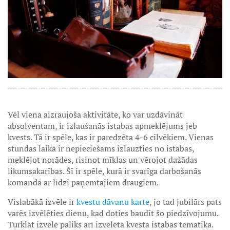
Vēl viena aizraujoša aktivitāte, ko var uzdāvināt
absolventam, ir izlaušanās istabas apmeklējums jeb
kvests. Tā ir spēle, kas ir paredzēta 4-6 cilvēkiem. Vienas
stundas laikā ir nepieciešams izlauzties no istabas,
meklējot norādes, risinot mīklas un vērojot dažādas
likumsakarības. Šī ir spēle, kurā ir svarīga darbošanās
komandā ar līdzi paņemtajiem draugiem.
Vislabākā izvēle ir
kvestu dāvanu karte
, jo tad jubilārs pats
varēs izvēlēties dienu, kad doties baudīt šo piedzīvojumu.
Turklāt izvēlē paliks arī izvēlētā kvesta istabas tematika.