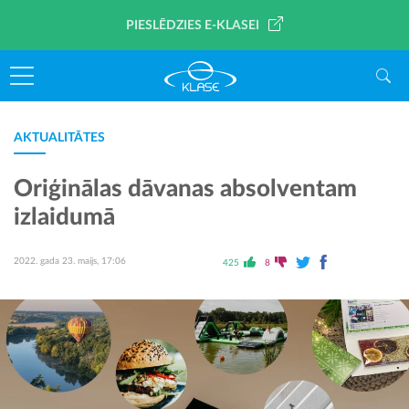
PIESLĒDZIES E-KLASEI
AKTUALITĀTES
Oriģinālas dāvanas absolventam
izlaidumā
2022. gada 23. maijs, 17:06
425
8