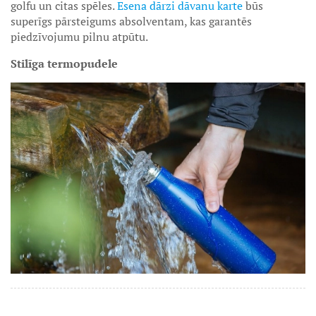
golfu un citas spēles.
Esena dārzi dāvanu karte
būs
superīgs pārsteigums absolventam, kas garantēs
piedzīvojumu pilnu atpūtu.
Stilīga termopudele