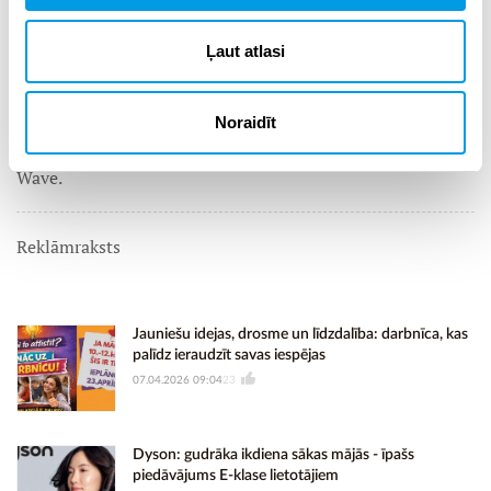
nacionālais debašu turnīrs 8.-12. klašu skolēniem un
veidoti mācību materiāli skolotājiem.
Ļaut atlasi
Vairāk par projektu
ŠEIT.
Noraidīt
Izaicinājumu atbalsta Emisijas kvotu izsolīšanas
instruments (EKII), uzņēmumi Connecto un Atlass Next
Wave.
Reklāmraksts
Jauniešu idejas, drosme un līdzdalība: darbnīca, kas
palīdz ieraudzīt savas iespējas
07.04.2026 09:04
23
Dyson: gudrāka ikdiena sākas mājās - īpašs
piedāvājums E-klase lietotājiem