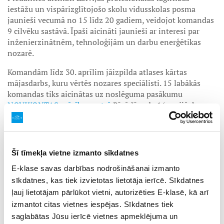
iestāžu un vispārizglītojošo skolu vidusskolas posma
jaunieši vecumā no 15 līdz 20 gadiem, veidojot komandas
9 cilvēku sastāvā. Īpaši aicināti jaunieši ar interesi par
inženierzinātnēm, tehnoloģijām un darbu enerģētikas
nozarē.
Komandām līdz 30. aprīlim jāizpilda atlases kārtas
mājasdarbs, kuru vērtēs nozares speciālisti. 15 labākās
komandas tiks aicinātas uz noslēguma pasākumu
NOVIKONTAS mācību centrā
Rīgā šī gada 16.maijā, kur
piedalīsies praktiskos uzdevumos:
Veiks uzdevumus ar elektronikas un fizikas
elementiem;
Šī tīmekļa vietne izmanto sīkdatnes
Risinās problēmsituācijas un tehniskus
izaicinājumus;
E-klase savas darbības nodrošināšanai izmanto
Piedalīsies uzdevumos, kas saistīti ar darbu augstumā
sīkdatnes, kas tiek izvietotas lietotāja ierīcē. Sīkdatnes
un drošību;
ļauj lietotājam pārlūkot vietni, autorizēties E-klasē, kā arī
Demonstrēs pirmās palīdzības sniegšanas prasmes
izmantot citas vietnes iespējas. Sīkdatnes tiek
gan uz sauzemes, gan ūdenī;
saglabātas Jūsu ierīcē vietnes apmeklējuma un
Sadarbosies komandā un praktizēs lēmumu