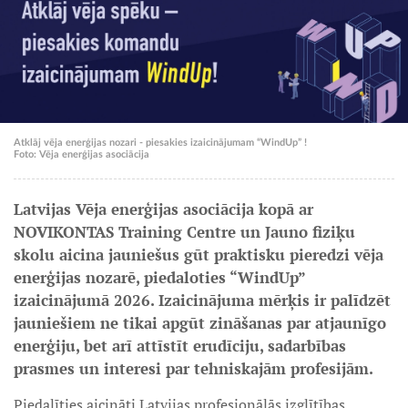
Atklāj vēja enerģijas nozari - piesakies izaicinājumam “WindUp” !
Foto: Vēja enerģijas asociācija
Latvijas Vēja enerģijas asociācija kopā ar
NOVIKONTAS Training Centre un Jauno fiziķu
skolu aicina jauniešus gūt praktisku pieredzi vēja
enerģijas nozarē, piedaloties “WindUp”
izaicinājumā 2026. Izaicinājuma mērķis ir palīdzēt
jauniešiem ne tikai apgūt zināšanas par atjaunīgo
enerģiju, bet arī attīstīt erudīciju, sadarbības
prasmes un interesi par tehniskajām profesijām.
Piedalīties aicināti Latvijas profesionālās izglītības