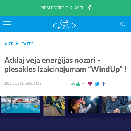
PIESLĒDZIES E-KLASEI
AKTUALITĀTES
Atklāj vēja enerģijas nozari -
piesakies izaicinājumam “WindUp” !
2026. gada 08. aprīlis, 09:36
45
15