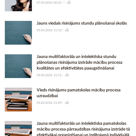
07.04.2026 00:01
97
Jauns viedais risinājums stundu plānošanai skolās
05.04.2026 15:52
3
Jauna multifaktorāla un intelektiska stundu
plānošanas risinājuma izstrāde mācību procesa
kvalitātes un efektivitātes paaugstināšanai
05.04.2026 15:51
1
Vieds risinājums pamatskolas mācību procesa
uzraudzībai
05.04.2026 15:49
1
Jauna multifaktorāla un intelektiska pamatskolas
mācību procesa pārraudzības risinājuma izstrāde tā
efektīvākai organizēšanai un izglītojamā individuālā