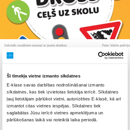
Ceļvedis vecākiem sarunai ar jauno skolēnu
Foto: Valsts policija
Lai gan tiesiskais regulējums ļauj bērnam atrasties
vienam publiskā vietā bez pieaugušo klātbūtnes
Šī tīmekļa vietne izmanto sīkdatnes
jau no septiņu gadu vecuma, Valsts policija
informē, ka vecākiem tomēr ir jāizvērtē, vai bērns
E-klase savas darbības nodrošināšanai izmanto
tam ir gatavs, un jāpārrunā, kā rīkoties neierastās
sīkdatnes, kas tiek izvietotas lietotāja ierīcē. Sīkdatnes
situācijās.
ļauj lietotājam pārlūkot vietni, autorizēties E-klasē, kā arī
izmantot citas vietnes iespējas. Sīkdatnes tiek
Lai atbalstītu jauno skolēnu vecākus, Valsts policija
saglabātas Jūsu ierīcē vietnes apmeklējuma un
sagatavojusi materiālu, kas ir īss ceļvedis vecākiem par
pārlūkošanas laikā vai noteiktā laika periodā.
galvenajiem drošības jautājumiem, ko nepieciešams
pārrunāt ar bērnu, kurš sācis skolas gaitas, lai ceļš uz skolu