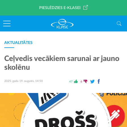
PIESLĒDZIES E-KLASEI
AKTUALITĀTES
Ceļvedis vecākiem sarunai ar jauno
skolēnu
2025. gada 19. augusts, 14:50
47
6