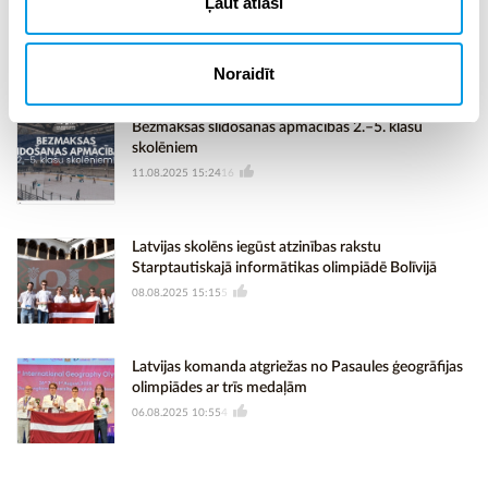
Ļaut atlasi
Latvijas Universitāte aicina nominēt “Latvijas Gada
skolotājs” balvas pretendentus
12.08.2025 13:13
22
Noraidīt
Bezmaksas slidošanas apmācības 2.–5. klašu
skolēniem
11.08.2025 15:24
16
Latvijas skolēns iegūst atzinības rakstu
Starptautiskajā informātikas olimpiādē Bolīvijā
08.08.2025 15:15
5
Latvijas komanda atgriežas no Pasaules ģeogrāfijas
olimpiādes ar trīs medaļām
06.08.2025 10:55
4