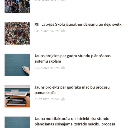
XIII Latvijas Skolu jaunatnes dziesmu un deju svētki
04.07.2025 16:59
5
Jauns projekts par gudru stundu plānošanas
sistēmu skolām
01.07.2025 21:09
0
Jauns projekts par gudrāku mācību procesu
pamatskolās
01.07.2025 15:36
0
Jauna multifaktorāla un intelektiska stundu
plānošanas risinājuma izstrāde mācību procesa