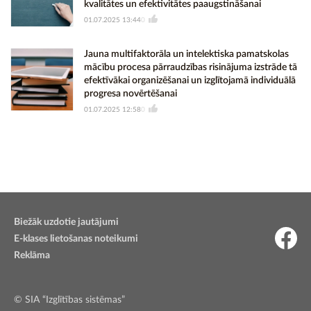
kvalitātes un efektivitātes paaugstināšanai
01.07.2025 13:44
0
Jauna multifaktorāla un intelektiska pamatskolas
mācību procesa pārraudzības risinājuma izstrāde tā
efektīvākai organizēšanai un izglītojamā individuālā
progresa novērtēšanai
01.07.2025 12:58
0
Biežāk uzdotie jautājumi
E-klases lietošanas noteikumi
Reklāma
© SIA “Izglītības sistēmas”