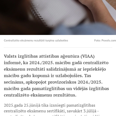
Centralizēto eksāmenu rezultāti turpina uzlaboties
Foto: Pexels.com
Valsts izglītības attīstības aģentūra (VIAA)
informē, ka 2024./2025. mācību gadā centralizēto
eksāmenu rezultāti salīdzinājumā ar iepriekšējo
mācību gadu kopumā ir uzlabojušies. Tas
secināms, apkopojot provizoriskos 2024./2025.
mācību gada pamatizglītības un vidējās izglītības
centralizēto eksāmenu rezultātus.
2025.gada 25.jūnijā tika izsniegti pamatizglītības
centralizēto eksāmenu sertifikāti, savukārt 3.jūlijā -