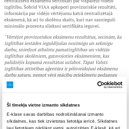
centralizēto eksāmenu sertifikāti par vispārējo vidējo
izglītību. Šobrīd VIAA apkopoti provizoriskie rezultāti,
informācija par vidējo vērtējumu katrā centralizētajā
eksāmenā, kā arī to skolēnu skaits, kuri nav sasnieguši
minimālo procentu slieksni sertifikāta ieguvei.
"Vērtējot provizoriskos eksāmenu rezultātus, secinām, ka
izglītības iestādes ieguldījušas nozīmīgu un sekmīgu
darbu, sniedzot atbalstu pamatizglītības un vidējās
izglītības skolēniem, gatavojoties eksāmeniem, kas
palīdzējis kopumā rezultātus uzlabot. Tāpat Valsts
izglītības attīstības aģentūra ir pilnveidojusi eksāmenu
darbu saturu, ņemot vērā mācību priekšmetu pedagogu
profesionālo asociāciju ieteikumus, kā arī sniegusi
atbalstu pedagogiem un izglītības iestāžu vadībai,
informējot par eksāmenu uzbūvi, vērtēšanas kritērijiem
un ieteikumiem sekmīgākai eksāmenu kārtošanai,"
uzver
Šī tīmekļa vietne izmanto sīkdatnes
VIAA direktore Inta Ozola. Viņa piebilst, ka visu pušu
darbs ir turpināms, lai nākamajā mācību gadā varētu celt
E-klase savas darbības nodrošināšanai izmanto
pamatizglītības centralizētā eksāmena minimālo slieksni
sīkdatnes, kas tiek izvietotas lietotāja ierīcē. Sīkdatnes
uz 15%, kā arī vēl vairāk samazinātu to skolēnu skaitu,
ļauj lietotājam pārlūkot vietni, autorizēties E-klasē, kā arī