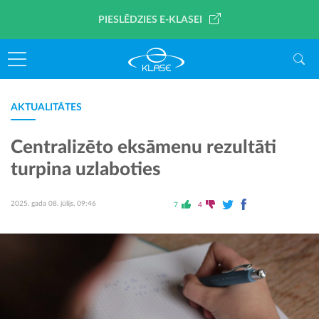
PIESLĒDZIES E-KLASEI
AKTUALITĀTES
Centralizēto eksāmenu rezultāti
turpina uzlaboties
2025. gada 08. jūlijs, 09:46
7
4