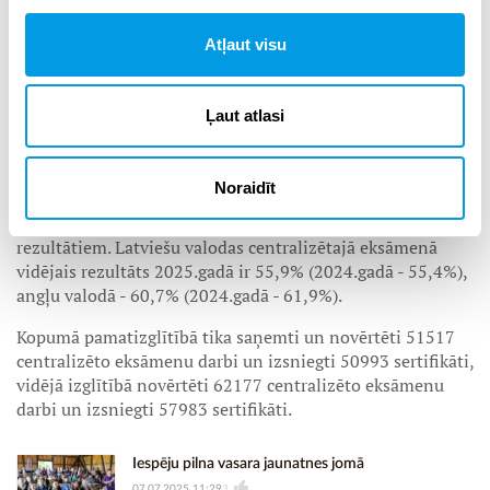
vidējā izglītībā centralizētā eksāmena nokārtošanai
nepieciešamais minimālais slieksnis tika pacelts uz 20%,
Atļaut visu
abu līmeņu matemātikas eksāmenos būtiski nav mainījies
to skolēnu skaits, kuri minimālo slieksni nav sasnieguši -
optimālā līmeņa eksāmenā 20% slieksni 2025.gadā nav
Ļaut atlasi
sasnieguši 2812 skolēni (2024.gadā 15% slieksni
nesasniedza 2781 skolēns), augstākā līmeņa eksāmenā
20% slieksni nesasniedza 50 skolēni (2024.gadā 15%
Noraidīt
slieksni nesasniedza 53 skolēni). Pārējo 2025.gada
optimālā līmeņa eksāmenu rezultāti līdzinās 2024.gada
rezultātiem. Latviešu valodas centralizētajā eksāmenā
vidējais rezultāts 2025.gadā ir 55,9% (2024.gadā - 55,4%),
angļu valodā - 60,7% (2024.gadā - 61,9%).
Kopumā pamatizglītībā tika saņemti un novērtēti 51517
centralizēto eksāmenu darbi un izsniegti 50993 sertifikāti,
vidējā izglītībā novērtēti 62177 centralizēto eksāmenu
darbi un izsniegti 57983 sertifikāti.
Iespēju pilna vasara jaunatnes jomā
07.07.2025 11:29
3