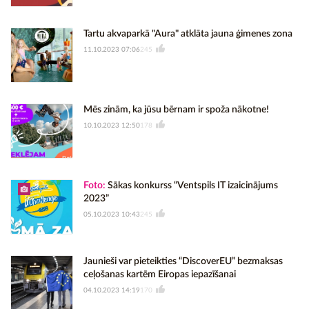
Tartu akvaparkā "Aura" atklāta jauna ģimenes zona
11.10.2023 07:06
245
Mēs zinām, ka jūsu bērnam ir spoža nākotne!
10.10.2023 12:50
178
Foto:
Sākas konkurss “Ventspils IT izaicinājums
2023”
05.10.2023 10:43
245
Jaunieši var pieteikties “DiscoverEU” bezmaksas
ceļošanas kartēm Eiropas iepazīšanai
04.10.2023 14:19
170