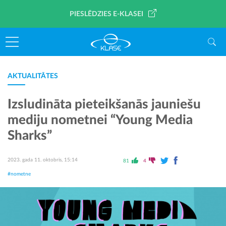
PIESLĒDZIES E-KLASEI
AKTUALITĀTES
Izsludināta pieteikšanās jauniešu
mediju nometnei “Young Media
Sharks”
2023. gada 11. oktobris, 15:14
81
4
#nometne