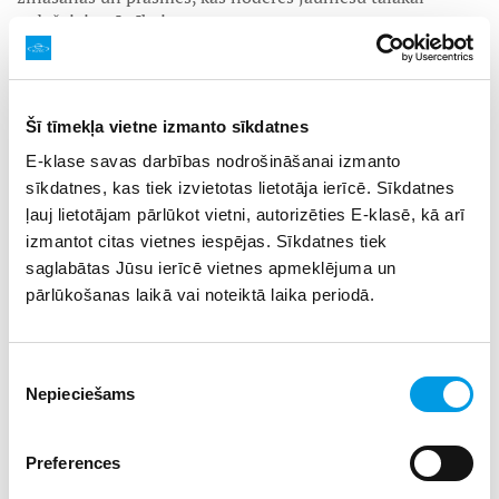
radošajai attīstībai.
Šī tīmekļa vietne izmanto sīkdatnes
E-klase savas darbības nodrošināšanai izmanto
sīkdatnes, kas tiek izvietotas lietotāja ierīcē. Sīkdatnes
ļauj lietotājam pārlūkot vietni, autorizēties E-klasē, kā arī
izmantot citas vietnes iespējas. Sīkdatnes tiek
saglabātas Jūsu ierīcē vietnes apmeklējuma un
pārlūkošanas laikā vai noteiktā laika periodā.
Piekrišanas
Nepieciešams
izvēle
“Tā ir unikāla iespēja īsā laikā iepazīt dažādas mediju
Preferences
jomas, gūt pieredzi no labākajiem jomas ekspertiem,