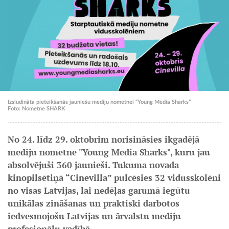
Izsludināta pieteikšanās jauniešu mediju nometnei “Young Media Sharks”
Foto: Nometne SHARK
No 24. līdz 29. oktobrim norisināsies ikgadējā
mediju nometne "Young Media Sharks", kuru jau
absolvējuši 360 jaunieši. Tukuma novada
kinopilsētiņā “Cinevilla” pulcēsies 32 vidusskolēni
no visas Latvijas, lai nedēļas garumā iegūtu
unikālas zināšanas un praktiski darbotos
iedvesmojošu Latvijas un ārvalstu mediju
profesionāļu vadībā.