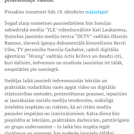
Piesakies nometnei līdz 18. oktobrim
mājaslapā
!
Šogad starp nometnes pasniedzējiem būs Somijas
sabiedriskā medija "YLE" videožurnāliste Kati Laukanena,
Ņujorkas jauniešu mediju centra “DCTV” vadītājs Džonijs
Ramoss, slavenā igauņu dokumentālā kinorežisore Kersti
Uibo, TV personība Nansija Garkalne, radoši digitālās
aģentūras “Wrong” vadītājs Artis Krilovs un daudzi citi,
kuri dalīsies, iedvesmos un mudinās jauniešus iet tālāk,
neapstāties pie sasniegtā.
Nedēļas laikā jaunieši iedvesmojošās lekcijās un
praktiskās nodarbībās varēs apgūt video un digitālās
stāstniecības metodes, prezentēšanas prasmes, iepazīsies
ar jaunākajām sociālo mediju tendencēm, mākslīgā
intelekta iespējām un riskiem, kā arī citām mediju
pasaules iespējām un izaicinājumiem. Katra diena būs
piepildīta ar lekcijām, praktiskām darbnīcām, patstāvīgiem
un grupu uzdevumiem – to laikā būs iespēja iegūt
zināšanas un prasmes, kas noderēs jauniešu tālākai