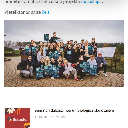
nometni var atrast oficiālajā projekta
mājaslapā
.
Pieteikšanās saite
šeit.
Semināri dabaszinību un bioloģijas skolotājiem
11.10.2023 11:39
0