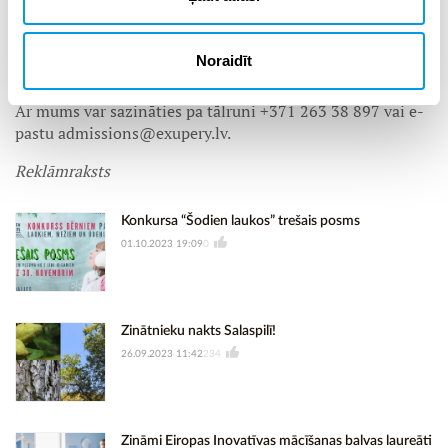
Mēs priecāsimies tikties ar jums mūsu bērnudārza telpās.
Mūsu adrese: Jaunā iela 8, Piņķi, Babītes pagasts, Mārupes
Noraidīt
novads.
Ar mums var sazināties pa tālruni +371 263 38 897 vai e-
pastu admissions@exupery.lv.
Reklāmraksts
Konkursa “Šodien laukos” trešais posms
01.10.2023 19:09
0
Zinātnieku nakts Salaspilī!
26.09.2023 11:42
234
Zināmi Eiropas Inovatīvas mācīšanas balvas laureāti