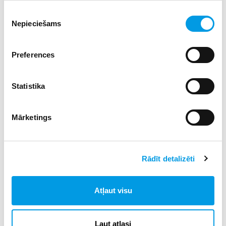
Bērni iepazīstas ar rotaļlietām - kā tās sauc, kādas tās ir,
kāda ir katra mīļākā krāsa, kas katrai patīk, kurš kuram ir
Piekrišanas
labākais draugs. Šeit var vilkt paralēles starp grupas
Nepieciešams
izvēle
bērniem - kāds ir kautrīgs, kāds, gluži pretēji, grib visus
komandēt, bet kāds cenšas visiem būt labākais draugs.
Preferences
Piemēram, Apskaujkājis (Huggtopus) vēlas apskaut
Mākonīti, bet Mākonītis viņu atgrūž...
Statistika
Šo piemēru jūs varat izmantot, lai izskaidrotu par
personīgajām robežām - kādam patīk apskauties, kāds dod
Mārketings
priekšroku distancēties, ka katrs ir atšķirīgs un tas ir
jāņem vērā. Ikkatrs emocijas pārdzīvo atšķirīgi, un, ja
viens cilvēks skumjā brīdī vēlas, lai viņu apskauj un
pažēlo, otrs dod priekšroku notikušo pārdzīvot vienatnē.
Rādīt detalizēti
Tā izpaužas personiskās robežas, un šis piemērs noder, lai
izskaidrotu robežu jēdzienu bērnam. Parādīt, ka ir jālūdz
atļauja pieskarties, apskaut, paņemt kaut ko svešu.
Atļaut visu
Ekziperī Starptautiskais bērnudārzs
ir atvērts visu mācību
gadu.
Ļaut atlasi