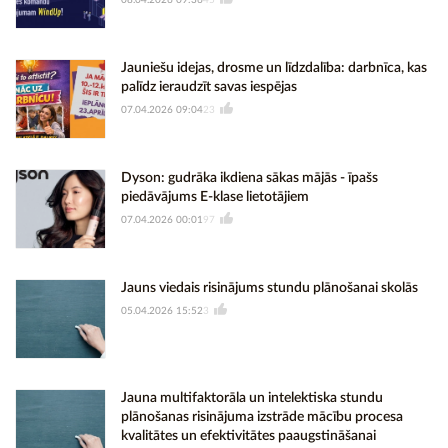
08.04.2026 09:36
45
Jauniešu idejas, drosme un līdzdalība: darbnīca, kas
palīdz ieraudzīt savas iespējas
07.04.2026 09:04
23
Dyson: gudrāka ikdiena sākas mājās - īpašs
piedāvājums E-klase lietotājiem
07.04.2026 00:01
97
Jauns viedais risinājums stundu plānošanai skolās
05.04.2026 15:52
3
Jauna multifaktorāla un intelektiska stundu
plānošanas risinājuma izstrāde mācību procesa
kvalitātes un efektivitātes paaugstināšanai