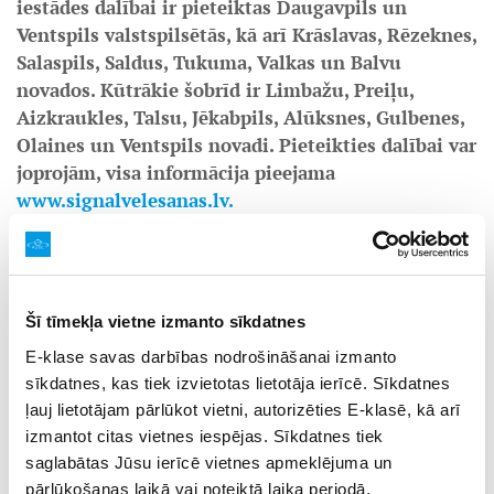
iestādes dalībai ir pieteiktas Daugavpils un
Ventspils valstspilsētās, kā arī Krāslavas, Rēzeknes,
Salaspils, Saldus, Tukuma, Valkas un Balvu
novados. Kūtrākie šobrīd ir Limbažu, Preiļu,
Aizkraukles, Talsu, Jēkabpils, Alūksnes, Gulbenes,
Olaines un Ventspils novadi. Pieteikties dalībai var
joprojām, visa informācija pieejama
www.signalvelesanas.lv.
Izglītības iestāžu gatavošanās Signālvēlēšanām notiek
komandās – no katras skolas ir izvirzīti vairāki
koordinatori, lai iesaistītu gan skolēnus, gan pedagogus
un administrāciju. Līdz 2026. gada septembrim skolu
Šī tīmekļa vietne izmanto sīkdatnes
komandas piedalīties izzinošos semināros par vēlēšanu
E-klase savas darbības nodrošināšanai izmanto
nozīmi demokrātijā, vēlēšanu norisi u.c. nozīmīgiem
sīkdatnes, kas tiek izvietotas lietotāja ierīcē. Sīkdatnes
jautājumiem, kā arī vadīs nodarbības savās izglītības
ļauj lietotājam pārlūkot vietni, autorizēties E-klasē, kā arī
iestādēs, pilnveidojot skolēnu zināšanas, izpratni un
pilsonisko kompetenci.
izmantot citas vietnes iespējas. Sīkdatnes tiek
saglabātas Jūsu ierīcē vietnes apmeklējuma un
Lai informētu politiskās partijas par jauniešu prioritātēm
pārlūkošanas laikā vai noteiktā laika periodā.