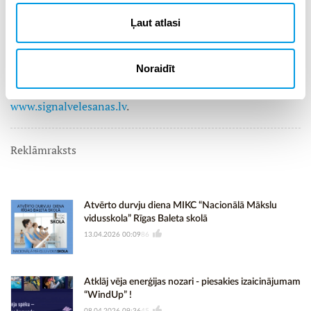
Atgādinām, ka Signālvēlēšanu balsojums notiks par tām
Ļaut atlasi
pašām partijām un deputātu kandidātiem, kas piedalīsies
Saeimas vēlēšanās. Vēlēšanu rezultāti tiks paziņoti 3.
oktobrī plkst. 20:01.
Noraidīt
Informācija par Signālvēlēšanām pieejama tīmekļa vietnē
www.signalvelesanas.lv
.
Reklāmraksts
Atvērto durvju diena MIKC “Nacionālā Mākslu
vidusskola” Rīgas Baleta skolā
13.04.2026 00:09
86
Atklāj vēja enerģijas nozari - piesakies izaicinājumam
“WindUp” !