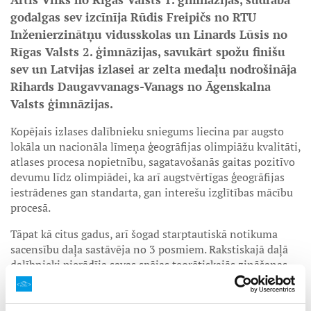
godalgas sev izcīnīja Rūdis Freipičs no RTU
Inženierzinātņu vidusskolas un Linards Lūsis no
Rīgas Valsts 2. ģimnāzijas, savukārt spožu finišu
sev un Latvijas izlasei ar zelta medaļu nodrošināja
Rihards Daugavvanags-Vanags no Āgenskalna
Valsts ģimnāzijas.
Kopējais izlases dalībnieku sniegums liecina par augsto
lokāla un nacionāla līmeņa ģeogrāfijas olimpiāžu kvalitāti,
atlases procesa nopietnību, sagatavošanās gaitas pozitīvo
devumu līdz olimpiādei, ka arī augstvērtīgas ģeogrāfijas
iestrādenes gan standarta, gan interešu izglītības mācību
procesā.
Tāpat kā citus gadus, arī šogad starptautiskā notikuma
sacensību daļa sastāvēja no 3 posmiem. Rakstiskajā daļā
dalībnieki pierādīja savas spējas teorētiskajās zināšanas
cēloņsakarību skaidrošanā, informācijas analīzē un
vispārējās zināšanās. Praktiskajā daļā, lauka un kamerālo
darbu ietvaros, vajadzēja novērot un analizēt dažādas