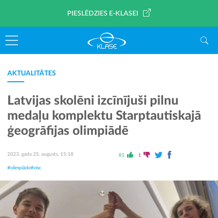
PIESLĒDZIES E-KLASEI
AKTUALITĀTES
Latvijas skolēni izcīnījuši pilnu
medaļu komplektu Starptautiskajā
ģeogrāfijas olimpiādē
2023. gada 25. augusts, 15:18
81
1
#olimpiāde
#visc