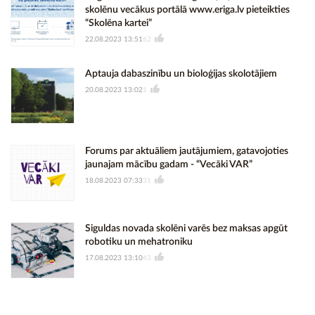
skolēnu vecākus portālā www.eriga.lv pieteikties
“Skolēna kartei”
22.08.2023 13:51
62
Aptauja dabaszinību un bioloģijas skolotājiem
20.08.2023 13:02
1
Forums par aktuāliem jautājumiem, gatavojoties
jaunajam mācību gadam - “Vecāki VAR”
18.08.2023 07:33
31
Siguldas novada skolēni varēs bez maksas apgūt
robotiku un mehatroniku
17.08.2023 13:10
43