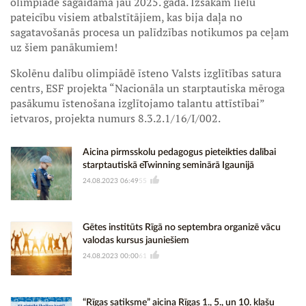
olimpiāde sagaidāma jau 2025. gadā. Izsakām lielu
pateicību visiem atbalstītājiem, kas bija daļa no
sagatavošanās procesa un palīdzības notikumos pa ceļam
uz šiem panākumiem!
Skolēnu dalību olimpiādē īsteno Valsts izglītības satura
centrs, ESF projekta “Nacionāla un starptautiska mēroga
pasākumu īstenošana izglītojamo talantu attīstībai”
ietvaros, projekta numurs 8.3.2.1/16/I/002.
Aicina pirmsskolu pedagogus pieteikties dalībai
starptautiskā eTwinning seminārā Igaunijā
24.08.2023 06:49
55
Gētes institūts Rīgā no septembra organizē vācu
valodas kursus jauniešiem
24.08.2023 00:00
61
“Rīgas satiksme” aicina Rīgas 1., 5., un 10. klašu