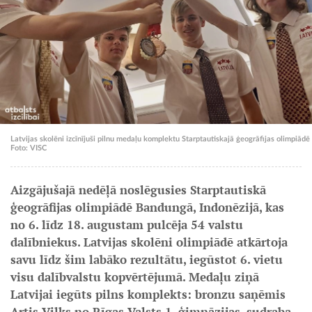
Latvijas skolēni izcīnījuši pilnu medaļu komplektu Starptautiskajā ģeogrāfijas olimpiādē
Foto: VISC
Aizgājušajā nedēļā noslēgusies Starptautiskā
ģeogrāfijas olimpiādē Bandungā, Indonēzijā, kas
no 6. līdz 18. augustam pulcēja 54 valstu
dalībniekus. Latvijas skolēni olimpiādē atkārtoja
savu līdz šim labāko rezultātu, iegūstot 6. vietu
visu dalībvalstu kopvērtējumā. Medaļu ziņā
Latvijai iegūts pilns komplekts: bronzu saņēmis
Artis Vilks no Rīgas Valsts 1. ģimnāzijas, sudraba