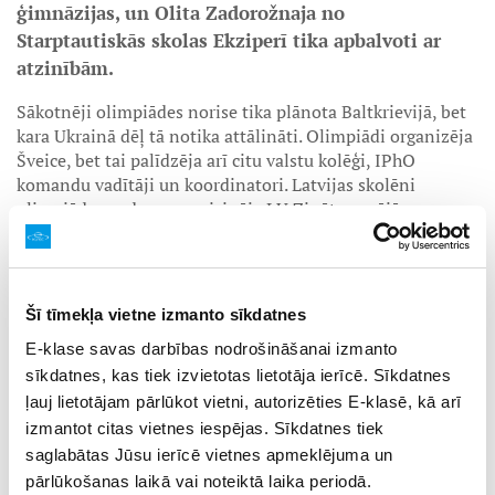
ģimnāzijas, un Olita Zadorožnaja no
Starptautiskās skolas Ekziperī tika apbalvoti ar
atzinībām.
Sākotnēji olimpiādes norise tika plānota Baltkrievijā, bet
kara Ukrainā dēļ tā notika attālināti. Olimpiādi organizēja
Šveice, bet tai palīdzēja arī citu valstu kolēģi, IPhO
komandu vadītāji un koordinatori. Latvijas skolēni
olimpiādes uzdevumus risināja LU Zinātņu mājā.
Uzdevumus dalībniekiem tulkoja un sniegumu vērtēja
Latvijas komandas vadītāji, Latvijas Universitātes
pārstāvji Jānis Cīmurs un Dāvis Zavickis. Latvijas
Universitātes pārstāve Ilva Cinīte olimpiādes laikā
Šī tīmekļa vietne izmanto sīkdatnes
novēroja skolēnus un palīdzēja ar tehniskā atbalsta
E-klase savas darbības nodrošināšanai izmanto
nodrošināšanu, savukārt olimpiādes norisi kontrolēja 7
sīkdatnes, kas tiek izvietotas lietotāja ierīcē. Sīkdatnes
videokameras.
ļauj lietotājam pārlūkot vietni, autorizēties E-klasē, kā arī
Olimpiāde sākās svētdien, 10. jūlijā ar atklāšanas video.
izmantot citas vietnes iespējas. Sīkdatnes tiek
Pirmdien, 11. jūlijā, skolēniem tika dots pirmais
saglabātas Jūsu ierīcē vietnes apmeklējuma un
eksperimentālais uzdevums, kas attālinātās norises dēļ
pārlūkošanas laikā vai noteiktā laika periodā.
notika simulētā vidē datorā. Eksperimentālajā uzdevumā