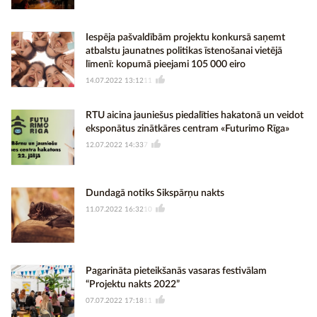
Iespēja pašvaldībām projektu konkursā saņemt
atbalstu jaunatnes politikas īstenošanai vietējā
līmenī: kopumā pieejami 105 000 eiro
14.07.2022 13:12
11
RTU aicina jauniešus piedalīties hakatonā un veidot
eksponātus zinātkāres centram «Futurimo Rīga»
12.07.2022 14:33
7
Dundagā notiks Sikspārņu nakts
11.07.2022 16:32
10
Pagarināta pieteikšanās vasaras festivālam
“Projektu nakts 2022”
07.07.2022 17:18
11