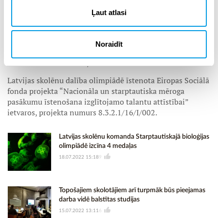
komanda 5 vidusskolēnu sastāvā, bet dalība olimpiādē
Ļaut atlasi
norisinās individuāli. Starptautisko fizikas olimpiādi katru
gadu organizē cita valsts.
Noraidīt
Lepojamies ar Latvijas jauniešu sasniegumiem, novēlam
nospraust augstus mērķus un uz tiem tiekties arī nākotnē!
Latvijas skolēnu dalība olimpiādē īstenota Eiropas Sociālā
fonda projekta “Nacionāla un starptautiska mēroga
pasākumu īstenošana izglītojamo talantu attīstībai”
ietvaros, projekta numurs 8.3.2.1/16/I/002.
Latvijas skolēnu komanda Starptautiskajā bioloģijas
olimpiādē izcīna 4 medaļas
18.07.2022 15:18
9
Topošajiem skolotājiem arī turpmāk būs pieejamas
darba vidē balstītas studijas
15.07.2022 13:11
6