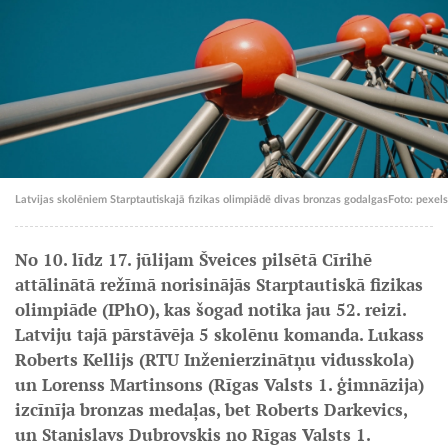
Latvijas skolēniem Starptautiskajā fizikas olimpiādē divas bronzas godalgas
Foto: pexels
No 10. līdz 17. jūlijam Šveices pilsētā Cīrihē
attālinātā režīmā norisinājās Starptautiskā fizikas
olimpiāde (IPhO), kas šogad notika jau 52. reizi.
Latviju tajā pārstāvēja 5 skolēnu komanda. Lukass
Roberts Kellijs (RTU Inženierzinātņu vidusskola)
un Lorenss Martinsons (Rīgas Valsts 1. ģimnāzija)
izcīnīja bronzas medaļas, bet Roberts Darkevics,
un Stanislavs Dubrovskis no Rīgas Valsts 1.