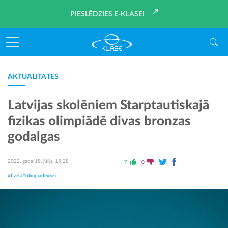
PIESLĒDZIES E-KLASEI
AKTUALITĀTES
Latvijas skolēniem Starptautiskajā
fizikas olimpiādē divas bronzas
godalgas
2022. gada 18. jūlijs, 15:28
7
0
#fizika
#olimpiāde
#visc