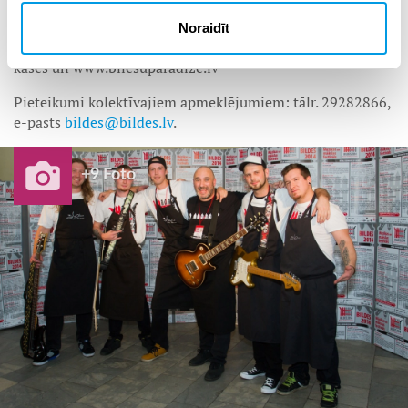
2023”.
Noraidīt
Biļetes uz koncertiem nopērkamas “Biļešu paradīzes”
kasēs un www.bilesuparadize.lv
Pieteikumi kolektīvajiem apmeklējumiem: tālr. 29282866,
e-pasts
bildes@bildes.lv
.
+9 Foto