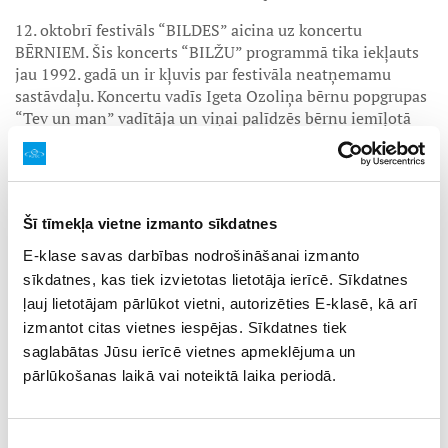
12. oktobrī festivāls “BILDES” aicina uz koncertu
BĒRNIEM. Šis koncerts “BILŽU” programmā tika iekļauts
jau 1992. gadā un ir kļuvis par festivāla neatņemamu
sastāvdaļu. Koncertu vadīs Igeta Ozoliņa bērnu popgrupas
“Tev un man” vadītāja un viņai palīdzēs bērnu iemīļotā
Tutas Lapsa. Jau tradicionāli visi koncerta apmeklētāji
starpbrīdī tiek cienāti ar garšīgo “Druvas” saldējumu.
Festivāla “BILDES 2024” ietvaros notiks citi koncerti, kuri
varētu ieinteresēt bērnu vecākus un vecvecākus.
Šī tīmekļa vietne izmanto sīkdatnes
E-klase savas darbības nodrošināšanai izmanto
27. oktobrī – “BILŽU” MŪZIĶU UN VIŅU BĒRNU koncerts,
sīkdatnes, kas tiek izvietotas lietotāja ierīcē. Sīkdatnes
29. oktobrī – DZIESMINIEKU koncerts, 30. oktobrī – Seno
AUSTRAS BĒRNU koncerts ar Imanta Kalniņa dziesmu
ļauj lietotājam pārlūkot vietni, autorizēties E-klasē, kā arī
programmu, 8. novembrī – “BILŽU” VETERĀNU koncerts,
izmantot citas vietnes iespējas. Sīkdatnes tiek
9. novembrī – “BILŽU” NOSLĒGUMA koncerts.
saglabātas Jūsu ierīcē vietnes apmeklējuma un
pārlūkošanas laikā vai noteiktā laika periodā.
Mūzikas namā “Daile” 23. oktobrī notiks BLŪZA koncerts.
Piekrišanas