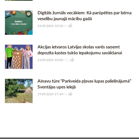
Digitāls žurnāls vecākiem: Kā parūpēties par bērna
veselību jaunajā mācību gadā
24.09.2024 10:56
54
Akcijas ietvaros Latvijas skolas varēs saņemt
depozīta kastes tukšo iepakojumu savākšanai
23.09.2024 10:00
172
Ainavu tūre “Parkveida pļavas lupas palielinājumā”
Sventājas upes ielejā
19.09.2024 17:34
53