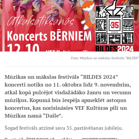
Foto: Mūzikas un mākslas festivāls “BILDES”
Mūzikas un mākslas festivāls “BILDES 2024”
koncerti notiks no 11. oktobra līdz 9. novembrim,
atkal kopā pulcējot visdažādāko žanru un vecumu
mūziķus. Kopumā būs iespēja apmeklēt astoņus
koncertus, kas norisināsies VEF Kultūras pilī un
Mūzikas namā “Daile”.
Šogad festivāls atzīmē savu 35. pastāvēšanas jubileju.