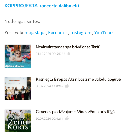
KOPPROJEKTA koncerta dalībnieki
Noderīgas saites:
Festivāla
mājaslapa
,
Facebook
,
Instagram
,
YouTube
.
Neaizmirstamas spa brīvdienas Tartū
01.10.2024 00:54
235
Pasniegta Eiropas Atzinības zīme valodu apguvē
30.09.2024 11:09
49
Ģimenes piedzīvojums: Vīnes zēnu koris Rīgā
30.09.2024 00:42
94