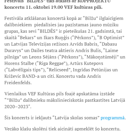
Festivāls “BILDES” tiks atklāts ar KOPPROJEKTU
koncertu 11. oktobrī 19.00 VEF kultūras pilī.
Festivāla atklāšanas koncertā kopā ar “Bilžu” ilglaicīgiem
dalībniekiem piedalīsies jau pazīstamas jauno mūziku
grupas, kas sevi “BILDĒS” ir pieteikušas 21. gadsimtā, tai
skaitā “Bekars” un Ikars Ruņģis (“Pērkons”), “B Optimist”
un Latvijas Televīzijas režisors Arvīds Babris, “Dabasu
Duravys” un Dailes teatra aktieris Andris Bulis, “Laime
pilnīga” un Leons Sējāns (“Pērkons”), “Mākoņstūmēji” un
Horens Stalbe (“Riga Reggae”), Artūrs Kutepovs
(“Labvēlīgais tips”), “Relicseed”, Ingrīdas Petūnijas un
Križevic BAND-a un citi. Koncertu vada Andris
Freidenfelds.
Vienlaikus VEF Kultūras pils foajē apskatāma izstāde
“”Bilžu” dalībnieku mākslinieciskotās pastkastītes Latvijā
2020–2023″.
Šis koncerts ir iekļauts “Latvija skolas somas”
programmā
.
Vecāko klašu skolēni tiek aicināti apmeklēt šo koncertu.