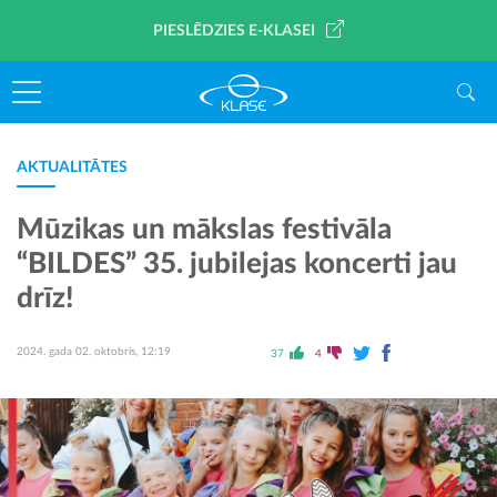
PIESLĒDZIES E-KLASEI
AKTUALITĀTES
Mūzikas un mākslas festivāla
“BILDES” 35. jubilejas koncerti jau
drīz!
2024. gada 02. oktobris, 12:19
37
4