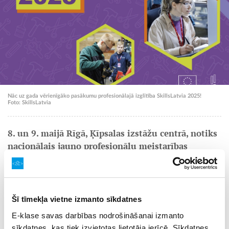
Nāc uz gada vērienīgāko pasākumu profesionālajā izglītība SkillsLatvia 2025!
Foto: SkillsLatvia
8. un 9. maijā Rīgā, Ķīpsalas izstāžu centrā, notiks
nacionālais jauno profesionāļu meistarības
konkurss
SkillsLatvia 2025
, kurā apmeklētāji varēs
novērtēt 130 jauno profesionāļu sniegumu 20
prasmju konkursos un iesaistīties dažādās
profesiju iepazīšanas aktivitātēs.
Šī tīmekļa vietne izmanto sīkdatnes
E-klase savas darbības nodrošināšanai izmanto
Pasākumā varēs uzzināt par profesionālās izglītības
iestāžu piedāvājumu, sarunās ar karjeras konsultantiem
sīkdatnes, kas tiek izvietotas lietotāja ierīcē. Sīkdatnes