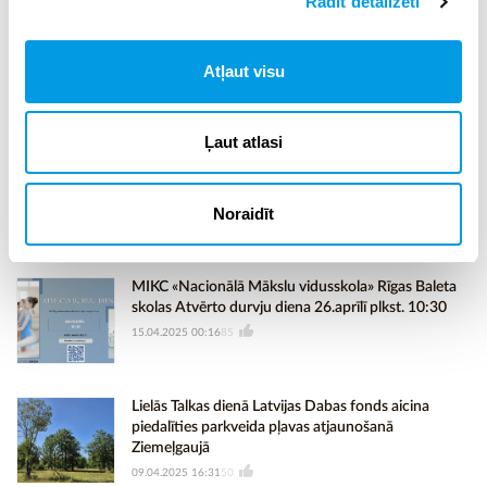
Rādīt detalizēti
“Jauno satiksmes dalībnieku forums” skolēnus visā
Latvijā pulcēs jau 30. reizi!
Atļaut visu
22.04.2025 12:27
55
Ļaut atlasi
Nāc ar klasi vai draugiem uz filmu Telmas ideālā
dzimenīte un ļauj vaļu īstam fantāzijas lidojumam!
Noraidīt
15.04.2025 10:24
43
MIKC «Nacionālā Mākslu vidusskola» Rīgas Baleta
skolas Atvērto durvju diena 26.aprīlī plkst. 10:30
15.04.2025 00:16
85
Lielās Talkas dienā Latvijas Dabas fonds aicina
piedalīties parkveida pļavas atjaunošanā
Ziemeļgaujā
09.04.2025 16:31
50