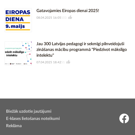
Gatavojamies Eiropas dienai 2025!
08.04.2025 16:05
103
Jau 300 Latvijas pedagogi ir sekmīgi pilnveidojuši
zināšanas mācību programmā "Piedzīvot mākslīgo
intelektu"
07.04.2025 18:42
51
Biežāk uzdotie jautājumi
E-klases lietošanas noteikumi
Reklāma