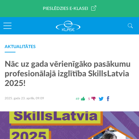
PIESLĒDZIES E-KLASEI
AKTUALITĀTES
Nāc uz gada vērienīgāko pasākumu
profesionālajā izglītība SkillsLatvia
2025!
2025. gada 23. aprīlis, 09:09
49
5