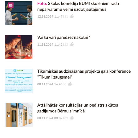
Foto:
Skolas komēdija BUM! skolēniem rada
nepārvaramu vēlmi uzdot jautājumus
12.11.2024 11:47
131
Vai tu vari paredzēt nākotni?
11.11.2024 11:42
122
Tikumiskās audzināšanas projekta gala konference
“Tikumi izaugsmei”
08.11.2024 16:43
30
Attālinātās konsultācijas un pediatrs akūtos
gadījumos Bērnu slimnīcā
08.11.2024 00:02
109