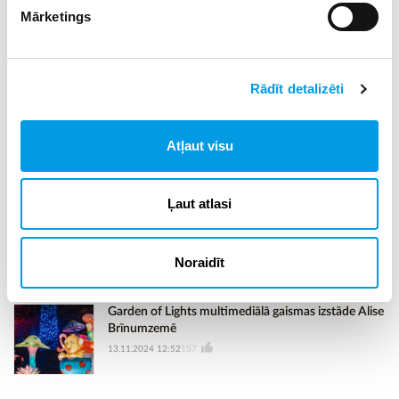
programmā ir iekļauti ar komercdarbību saistīti
Mārketings
priekšmeti, tostarp ekonomika, finanses, biznesa
stratēģija un mārketings, kā arī valodas.
Vairāk informācijas
šeit.
Rādīt detalizēti
Reklāmraksts
Atļaut visu
Ļaut atlasi
Aicina piedalīties Latvijas Skolēnu matemātiskās
analīzes turnīrā
14.11.2024 20:24
66
Noraidīt
Garden of Lights multimediālā gaismas izstāde Alise
Brīnumzemē
13.11.2024 12:52
157