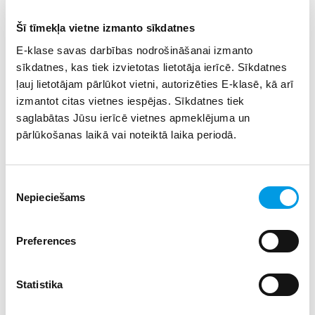
Piesakies pasākumam
šeit.
Šī tīmekļa vietne izmanto sīkdatnes
Studijas angļu valodā, studenti un pasniedzēji no vairāk
E-klase savas darbības nodrošināšanai izmanto
nekā 30 valstīm, Erasmus apmaiņas studijas
sīkdatnes, kas tiek izvietotas lietotāja ierīcē. Sīkdatnes
partneraugstskolās visā Eiropā, mūsdienīga studiju vide –
ļauj lietotājam pārlūkot vietni, autorizēties E-klasē, kā arī
to visu ir atzinīgi novērtējuši mūsu studenti.
izmantot citas vietnes iespējas. Sīkdatnes tiek
Bakalaura programmas “Tiesības un diplomātija”
saglabātas Jūsu ierīcē vietnes apmeklējuma un
absolventi veido veiksmīgu karjeru starptautiskās
pārlūkošanas laikā vai noteiktā laika periodā.
organizācijās, NVO vai ārlietu dienestā. Izpratne par
politikas jautājumiem un konfliktu risināšanu, kā arī
starptautisko attiecību tiesisko regulējumu ir noderīga kā
Piekrišanas
Latvijas, tā globālajā darba tirgū.
Nepieciešams
izvēle
Bakalaura programma “Tiesības un bizness” sagatavo
Preferences
absolventus sekmīgai karjerai juridiskajā praksē vai
biznesa un vadības jomā. Juridiskie jautājumi tiek aplūkoti
no reģionālas un starptautiskas perspektīvas, liekot
Statistika
uzsvaru uz Eiropas Savienības un tās dalībvalstu, kā arī
lielāko tirdzniecības partneru tiesisko vidi. Mācību