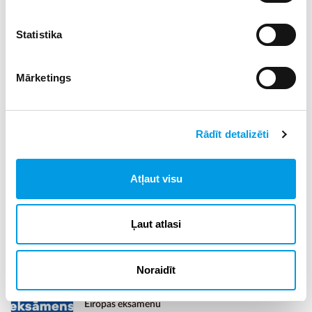
Reklāmraksts
Statistika
Turpinās pieteikšanās uzņēmējdarbības programmai
vidusskolēniem “Tava Ideja, Tavs Bizness”
Mārketings
11.05.2023 16:53
73
Rādīt detalizēti
Nāc uz RJA Bakalaura programmas
Tiesības&Diplomātija atvērto durvju dienu 18.maijā
11.05.2023 12:50
105
Atļaut visu
Projekta “Lielo datu vadīta informācijas un
Ļaut atlasi
komunikācijas tehnoloģiju drošības pārvaldības
risinājuma izstrāde (BICTSeMS)” aktualitātes
11.05.2023 07:34
33
Noraidīt
Rekords sasniegts - 42 326 dalībnieki nokārto
Eiropas eksāmenu