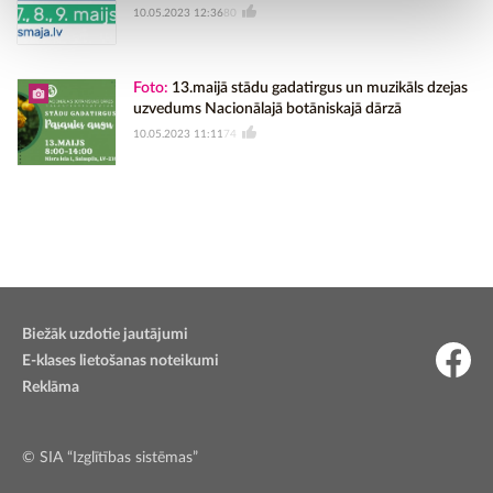
10.05.2023 12:36
80
Foto:
13.maijā stādu gadatirgus un muzikāls dzejas
uzvedums Nacionālajā botāniskajā dārzā
10.05.2023 11:11
74
Biežāk uzdotie jautājumi
E-klases lietošanas noteikumi
Reklāma
© SIA “Izglītības sistēmas”