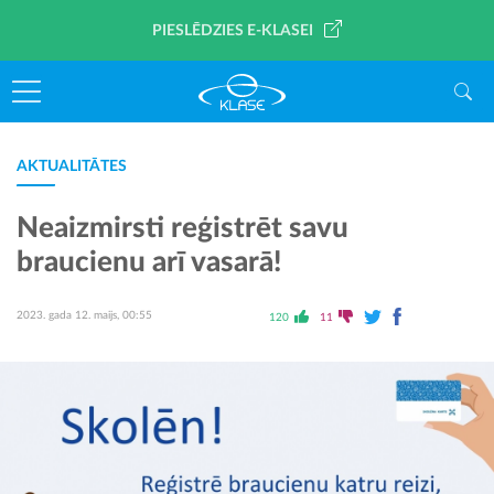
PIESLĒDZIES E-KLASEI
AKTUALITĀTES
Neaizmirsti reģistrēt savu
braucienu arī vasarā!
2023. gada 12. maijs, 00:55
120
11