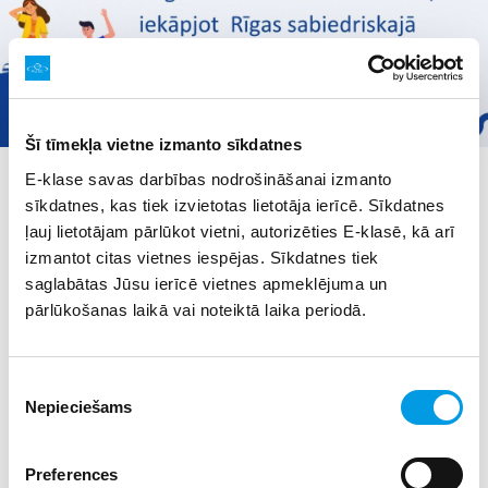
Šī tīmekļa vietne izmanto sīkdatnes
Neaizmirsti reģistrēt savu braucienu arī vasarā!
E-klase savas darbības nodrošināšanai izmanto
sīkdatnes, kas tiek izvietotas lietotāja ierīcē. Sīkdatnes
ļauj lietotājam pārlūkot vietni, autorizēties E-klasē, kā arī
Arī tiem skolēniem, kuri Rīgas sabiedriskajā
izmantot citas vietnes iespējas. Sīkdatnes tiek
transportā brauc bez maksas, ir pienākums katru
saglabātas Jūsu ierīcē vietnes apmeklējuma un
reizi reģistrēt braucienu!
pārlūkošanas laikā vai noteiktā laika periodā.
Pēc reģistrēto e-talonu skaita tiek noteikts pasažieru
daudzums katrā transportlīdzeklī, lai nodrošinātu
nepieciešamo transportlīdzekļu daudzumu un veiktu
Piekrišanas
uzlabojumus sabiedriskā transporta kursēšanā!
Nepieciešams
izvēle
Ja skolēns nav veicis savas Skolēna kartes reģistrāciju,
viņam var piemērot sodu!
Preferences