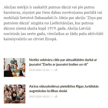
Akcijas mērķis ir saskaitīt putnus dārzā vai pie putnu
barotavas, ziņojot par tiem dabas novērojumu portālā vai
mobilajā lietotnē Dabasadati.lv. Ideja par akciju "Ziņo par
putniem dārzā" aizgūta no Lielbritānijas, kur putnus
dārzos ziemā skaita kopš 1979. gada. Akcija Latvijā
norisinās jau sesto gadu, vienlaikus ar šādu pašu aktivitāti
kaimiņvalstīs un citviet Eiropā.
Notiks vebināru cikls par aktualitātēm darbā ar
jaunatni “Darbs ar jaunatni šodien un rīt”
23.01.2024 11:26
138
Aicina vidusskolēnus pieteikties Rīgas Juridiskās
augstskolas Izcilības skolai
20.01.2024 18:32
209