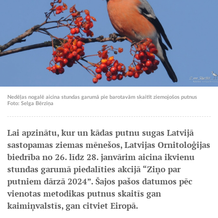
Nedēļas nogalē aicina stundas garumā pie barotavām skaitīt ziemojošos putnus
Foto: Selga Bērziņa
Lai apzinātu, kur un kādas putnu sugas Latvijā
sastopamas ziemas mēnešos, Latvijas Ornitoloģijas
biedrība no 26. līdz 28. janvārim aicina ikvienu
stundas garumā piedalīties akcijā “Ziņo par
putniem dārzā 2024”. Šajos pašos datumos pēc
vienotas metodikas putnus skaitīs gan
kaimiņvalstīs, gan citviet Eiropā.