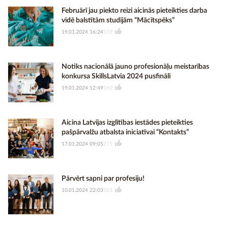
Februārī jau piekto reizi aicinās pieteikties darba
vidē balstītām studijām “Mācītspēks”
19.01.2024 16:24
159
Notiks nacionālā jauno profesionāļu meistarības
konkursa SkillsLatvia 2024 pusfināli
19.01.2024 12:49
160
Aicina Latvijas izglītības iestādes pieteikties
pašpārvalžu atbalsta iniciatīvai “Kontakts”
17.01.2024 09:05
275
Pārvērt sapni par profesiju!
10.01.2024 22:03
303