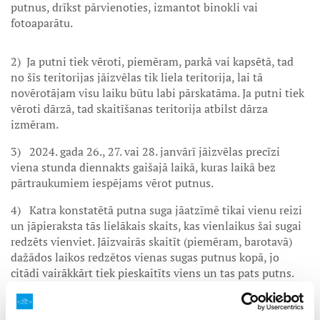
putnus, drīkst pārvienoties, izmantot binokli vai
fotoaparātu.
2) Ja putni tiek vēroti, piemēram, parkā vai kapsētā, tad
no šīs teritorijas jāizvēlas tik liela teritorija, lai tā
novērotājam visu laiku būtu labi pārskatāma. Ja putni tiek
vēroti dārzā, tad skaitīšanas teritorija atbilst dārza
izmēram.
3) 2024. gada 26., 27. vai 28. janvārī jāizvēlas precīzi
viena stunda diennakts gaišajā laikā, kuras laikā bez
pārtraukumiem iespējams vērot putnus.
4) Katra konstatētā putna suga jāatzīmē tikai vienu reizi
un jāpieraksta tās lielākais skaits, kas vienlaikus šai sugai
redzēts vienviet. Jāizvairās skaitīt (piemēram, barotavā)
dažādos laikos redzētos vienas sugas putnus kopā, jo
citādi vairākkārt tiek pieskaitīts viens un tas pats putns.
Akcijā netiek skaitītie tie putni, kas pārlido pāri vai palido
garām novērošanas vietai, bet tur neapstājas.