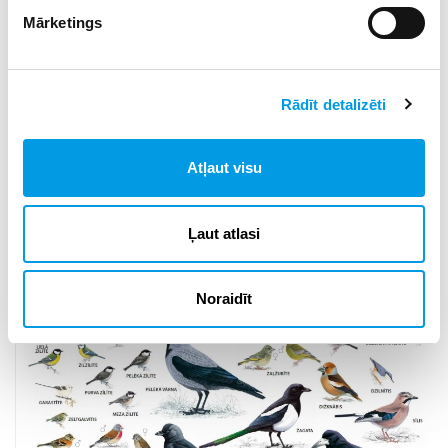
vietā.
Mārketings
9) Arī nulle ir rezultāts. Šīs nav sacensības par novērot
putnu skaitu. Akcijas mērķis ir noskaidrot, cik un kādi
putni ziemas laikā sastopami apdzīvotās vietās.
Rādīt detalizēti
10) Piedalīties var ikviens, kurš pazīst putnus vai vēlas
iemācīties tos labāk atpazīt.
Atļaut visu
Ļaut atlasi
Noraidīt