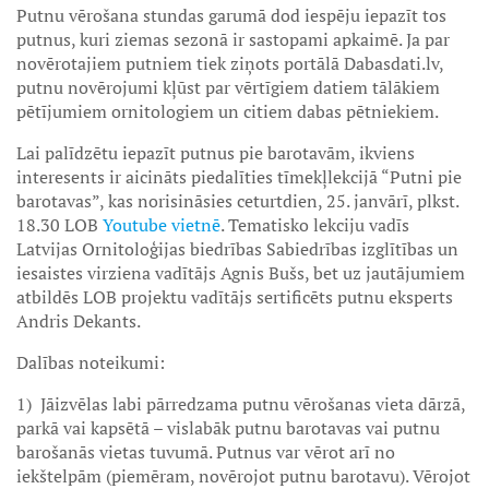
Putnu vērošana stundas garumā dod iespēju iepazīt tos
putnus, kuri ziemas sezonā ir sastopami apkaimē. Ja par
novērotajiem putniem tiek ziņots portālā Dabasdati.lv,
putnu novērojumi kļūst par vērtīgiem datiem tālākiem
pētījumiem ornitologiem un citiem dabas pētniekiem.
Lai palīdzētu iepazīt putnus pie barotavām, ikviens
interesents ir aicināts piedalīties tīmekļlekcijā “Putni pie
barotavas”, kas norisināsies ceturtdien, 25. janvārī, plkst.
18.30 LOB
Youtube vietnē
. Tematisko lekciju vadīs
Latvijas Ornitoloģijas biedrības Sabiedrības izglītības un
iesaistes virziena vadītājs Agnis Bušs, bet uz jautājumiem
atbildēs LOB projektu vadītājs sertificēts putnu eksperts
Andris Dekants.
Dalības noteikumi:
1) Jāizvēlas labi pārredzama putnu vērošanas vieta dārzā,
parkā vai kapsētā – vislabāk putnu barotavas vai putnu
barošanās vietas tuvumā. Putnus var vērot arī no
iekštelpām (piemēram, novērojot putnu barotavu). Vērojot