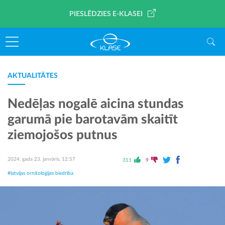
PIESLĒDZIES E-KLASEI
AKTUALITĀTES
Nedēļas nogalē aicina stundas
garumā pie barotavām skaitīt
ziemojošos putnus
2024. gada 23. janvāris, 12:57
311
9
#latvijas ornitoloģijas biedrība