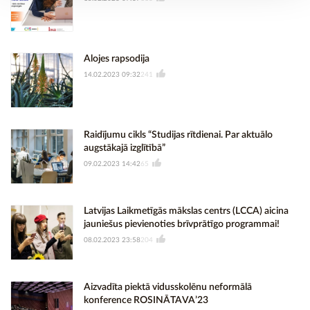
Alojes rapsodija
14.02.2023 09:32
241
Raidījumu cikls “Studijas rītdienai. Par aktuālo
augstākajā izglītībā”
09.02.2023 14:42
65
Latvijas Laikmetīgās mākslas centrs (LCCA) aicina
jauniešus pievienoties brīvprātīgo programmai!
08.02.2023 23:58
204
Aizvadīta piektā vidusskolēnu neformālā
konference ROSINĀTAVA’23