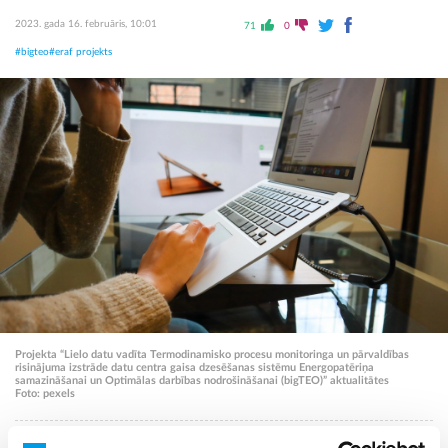
2023. gada 16. februāris, 10:01
71
0
#bigteo
#eraf projekts
Projekta “Lielo datu vadīta Termodinamisko procesu monitoringa un pārvaldības
risinājuma izstrāde datu centra gaisa dzesēšanas sistēmu Energopatēriņa
samazināšanai un Optimālas darbības nodrošināšanai (bigTEO)” aktualitātes
Foto: pexels