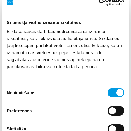
SIA “Izglītības sistēmas” turpina Projekta
Nr.1.1.1.1/20/A/021 “Lielo datu vadīta
Termodinamisko procesu monitoringa un
Šī tīmekļa vietne izmanto sīkdatnes
pārvaldības risinājuma izstrāde datu centra gaisa
dzesēšanas sistēmu Energopatēriņa samazināšanai
E-klase savas darbības nodrošināšanai izmanto
un Optimālas darbības nodrošināšanai (bigTEO)”
sīkdatnes, kas tiek izvietotas lietotāja ierīcē. Sīkdatnes
īstenošanu.
ļauj lietotājam pārlūkot vietni, autorizēties E-klasē, kā arī
izmantot citas vietnes iespējas. Sīkdatnes tiek
Tiek turpināts darbs pie datu centra termodinamiskās
saglabātas Jūsu ierīcē vietnes apmeklējuma un
ainas izpētes un eksperimentālo datu ieguves. Notiek
pārlūkošanas laikā vai noteiktā laika periodā.
periodisko datu izgūšana no datu sistēmām, to
formatēšana, un sadalīšana pa datu kopām un anotēšana.
Turpinās serveru un skapju sistēmas iekšējo datu ieguve
Piekrišanas
un formatizēšana, CRASH sistēmas monitorings un
Nepieciešams
izvēle
analīze.
Turpinās risinājuma algoritmu un mašīnmācīšanās
Preferences
modeļu izstrāde, t.sk. KPI definēšana, nepieciešamo datu
kopu sagatavošana no lietošanas gadījuma partnera un
API papildināšana. Notiek darbs pie programmatūras
Statistika