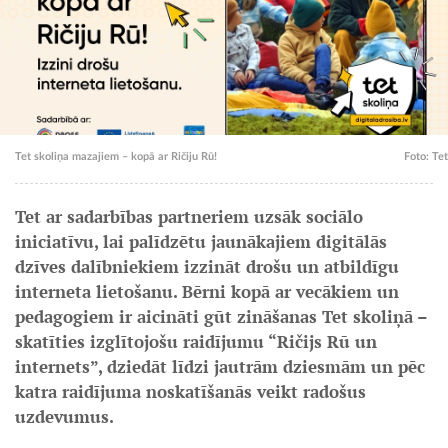
Tet skoliņa mazajiem – kopā ar Ričiju Rū!
Foto: Tet
Tet ar sadarbības partneriem uzsāk sociālo
iniciatīvu, lai palīdzētu jaunākajiem digitālās
dzīves dalībniekiem izzināt drošu un atbildīgu
interneta lietošanu. Bērni kopā ar vecākiem un
pedagogiem ir aicināti gūt zināšanas Tet skoliņā –
skatīties izglītojošu raidījumu “Ričijs Rū un
internets”, dziedāt līdzi jautrām dziesmām un pēc
katra raidījuma noskatīšanās veikt radošus
uzdevumus.