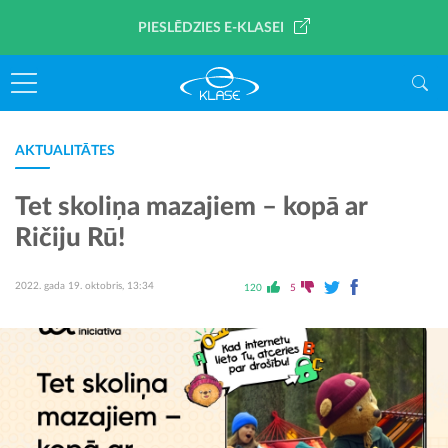
PIESLĒDZIES E-KLASEI
AKTUALITĀTES
Tet skoliņa mazajiem – kopā ar
Ričiju Rū!
2022. gada 19. oktobris, 13:34
120
5