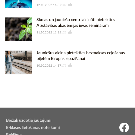
12.10.2022 14:35
109
Skolas un jauniešu centri aicināti pieteikties
Aizstāvības akadēmijas ievadsemināram
11.10.2022 11:25
121
Jauniešus aicina pieteikties bezmaksas ceļošanas
biļetēm Eiropas iepazīšanai
10.10.2022 14:37
173
Biežāk uzdotie jautājumi
E-klases lietošanas noteikumi