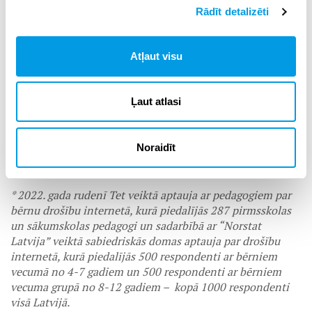
bērniem, kā arī notiks ekspertu diskusija. Plašāka
Rādīt detalizēti
informācijas sekos gan iniciatīvas vietnē
Digitaladrosiba.lv
, gan Tet sociālo tīklu kontos.
Atļaut visu
Sociālo iniciatīvu ar mērķi veicināt izpratni par drošību
internetā jaunāko digitālās dzīves dalībnieku – 4 līdz 7
gadus vecu bērnu – vidū īsteno tehnoloģiju uzņēmums Tet
Ļaut atlasi
un atbalsta Drošāka interneta centrs “Drossinternets.lv”,
Valsts izglītības satura centra ESF īstenotais projekts
“Kompetenču pieeja mācību saturā” (Skola2030) un TV
Noraidīt
raidījums Māmiņu Klubs. Ar digitālajām ierīcēm raidījumā
“Ričijs Rū un internets” atbalsta Samsung.
* 2022. gada rudenī Tet veiktā aptauja ar pedagogiem par
bērnu drošību internetā, kurā piedalījās 287 pirmsskolas
un sākumskolas pedagogi un sadarbībā ar “Norstat
Latvija” veiktā sabiedriskās domas aptauja par drošību
internetā, kurā piedalījās 500 respondenti ar bērniem
vecumā no 4-7 gadiem un 500 respondenti ar bērniem
vecuma grupā no 8-12 gadiem – kopā 1000 respondenti
visā Latvijā.