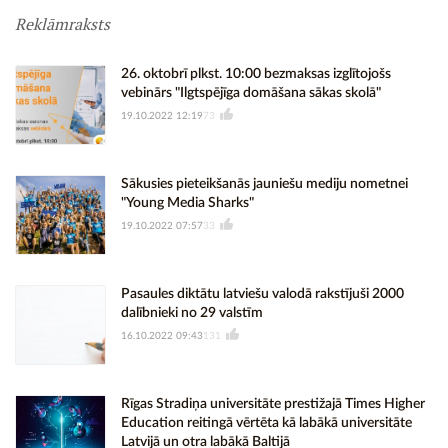
Reklāmraksts
26. oktobrī plkst. 10:00 bezmaksas izglītojošs
vebinārs "Ilgtspējīga domāšana sākas skolā"
19.10.2022 12:19
73
Sākusies pieteikšanās jauniešu mediju nometnei
"Young Media Sharks"
19.10.2022 07:57
33
Pasaules diktātu latviešu valodā rakstījuši 2000
dalībnieki no 29 valstīm
16.10.2022 09:43
131
Rīgas Stradiņa universitāte prestižajā Times Higher
Education reitingā vērtēta kā labākā universitāte
Latvijā un otra labākā Baltijā