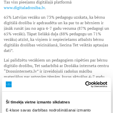
Tas viss pieejams digitālajā platformā
www.digitaladrosiba.lv
.
65% Latvijas vecāku un 73% pedagogu uzskata, ka bērnu
digitālā drošība ir apdraudēta un ka par to ar bērniem ir
jāsāk runāt jau no agra 4-7 gadu vecuma (87% pedagogi un
65% vecāki). Tāpat lielākā daļa (88% pedagogu un 71%
vecāku) atzīst, ka viņiem ir nepieciešams atbalsts bērnu
digitālās drošības veicināšanā, liecina Tet veiktās aptaujas
dati*.
Lai palīdzētu vecākiem un pedagogiem rūpēties par bērnu
digitālo drošību, Tet sadarbībā ar Drošāka interneta centru
“Drossinternets.lv” ir izveidojuši radošus mācību
materiālus par astoņām tēmām, kuras aktuālas 4-7 gadu
vecu bērnu vidū: sākot no izpratnes, kas īsti ir internets
un vai viss virtuālajā vidē redzētais ir īsts, līdz jēgpilnai
interneta izmantošanai. Visas šīs tēmas tiek aplūkotas
izglītojošajā raidījumā bērniem “Ričijs Rū un internets”,
Šī tīmekļa vietne izmanto sīkdatnes
kur par drošību internetā ar bērniem kopā mācās arī bērnu
iemīļotais lācēns Ričijs Rū.
E-klase savas darbības nodrošināšanai izmanto