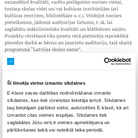
nezaudējot kvalitāti, varētu pielāgoties norises vietai,
tostarp skolas videi un/vai kultūras institūcijām (arī
kultūras centriem, bibliotēkām u. c.). Veidojot norises
pieteikumus, jādomā auditorijas lielumu, t. sk. lai
saglabātu māksliniecisko kvalitāti un klātbūtnes sajūtu.
Projektu vērtēšanā tiks ņemta vērā pieteicēja iepriekšējā
pieredze darbā ar bērnu un jauniešu auditoriju, tajā skaitā
programmā “Latvijas skolas soma”.
Uzziņai
VKKF projektu kuratores Līgas Ribickas prezentācija
Šī tīmekļa vietne izmanto sīkdatnes
seminārā “
Kādus kultūras un mākslas notikumus piedāvāt
bērniem un jauniešiem?
” (2024).
E-klase savas darbības nodrošināšanai izmanto
sīkdatnes, kas tiek izvietotas lietotāja ierīcē. Sīkdatnes
Ar mērķprogrammā “Programmas “Latvijas skolas soma”
ļauj lietotājam pārlūkot vietni, autorizēties E-klasē, kā arī
satura radīšana” iepriekš atbalstītajiem un īstenotajiem
izmantot citas vietnes iespējas. Sīkdatnes tiek
projektiem var iepazīties programmas “Latvijas skolas
saglabātas Jūsu ierīcē vietnes apmeklējuma un
soma”
mājaslapā.
pārlūkošanas laikā vai noteiktā laika periodā.
Pieteikumu iesniegšana