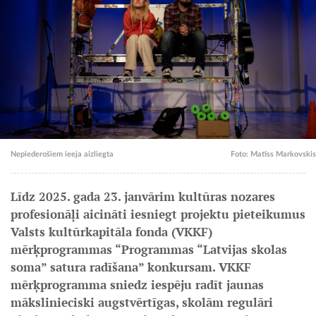
Nepiederošiem ieeja aizliegta
Foto: Matīss Markovskis
Līdz 2025. gada 23. janvārim kultūras nozares
profesionāļi aicināti iesniegt projektu pieteikumus
Valsts kultūrkapitāla fonda (VKKF)
mērķprogrammas “Programmas “Latvijas skolas
soma” satura radīšana” konkursam. VKKF
mērķprogramma sniedz iespēju radīt jaunas
mākslinieciski augstvērtīgas, skolām regulāri