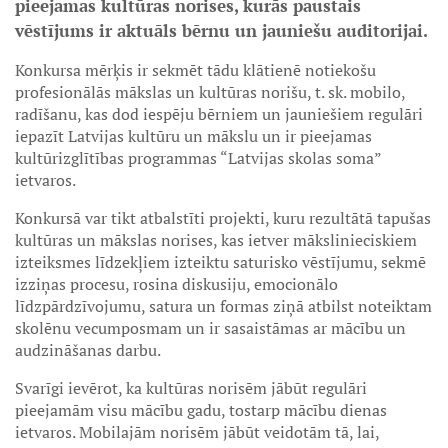
pieejamas kultūras norises, kurās paustais
vēstījums ir aktuāls bērnu un jauniešu auditorijai.
Konkursa mērķis ir sekmēt tādu klātienē notiekošu
profesionālās mākslas un kultūras norišu, t. sk. mobilo,
radīšanu, kas dod iespēju bērniem un jauniešiem regulāri
iepazīt Latvijas kultūru un mākslu un ir pieejamas
kultūrizglītības programmas “Latvijas skolas soma”
ietvaros.
Konkursā var tikt atbalstīti projekti, kuru rezultātā tapušas
kultūras un mākslas norises, kas ietver mākslinieciskiem
izteiksmes līdzekļiem izteiktu saturisko vēstījumu, sekmē
izziņas procesu, rosina diskusiju, emocionālo
līdzpārdzīvojumu, satura un formas ziņā atbilst noteiktam
skolēnu vecumposmam un ir sasaistāmas ar mācību un
audzināšanas darbu.
Svarīgi ievērot, ka kultūras norisēm jābūt regulāri
pieejamām visu mācību gadu, tostarp mācību dienas
ietvaros. Mobilajām norisēm jābūt veidotām tā, lai,