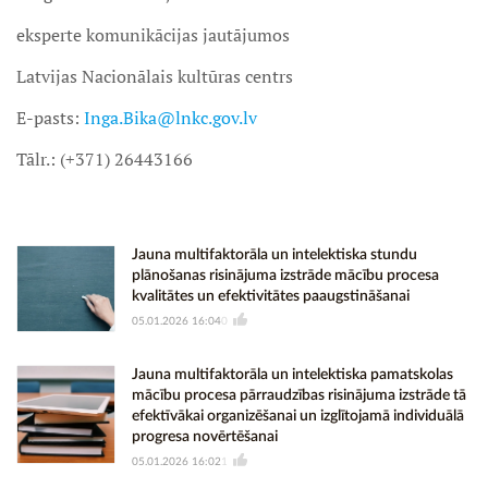
eksperte komunikācijas jautājumos
Latvijas Nacionālais kultūras centrs
E-pasts:
Inga.Bika@lnkc.gov.lv
Tālr.: (+371) 26443166
Jauna multifaktorāla un intelektiska stundu
plānošanas risinājuma izstrāde mācību procesa
kvalitātes un efektivitātes paaugstināšanai
05.01.2026 16:04
0
Jauna multifaktorāla un intelektiska pamatskolas
mācību procesa pārraudzības risinājuma izstrāde tā
efektīvākai organizēšanai un izglītojamā individuālā
progresa novērtēšanai
05.01.2026 16:02
1