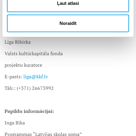
Programmu “Latvijas skolas soma” administrē Latvijas
Ļaut atlasi
Nacionālais kultūras centrs.
Noraidīt
Jautājumiem par konkursu:
Līga Ribicka
Valsts kultūrkapitāla fonda
projektu kuratore
E-pasts:
liga@kkf.lv
Tālr.: (+371) 26673992
Papildu informācijai:
Inga Bika
Programmas “Latvijas skolas soma”