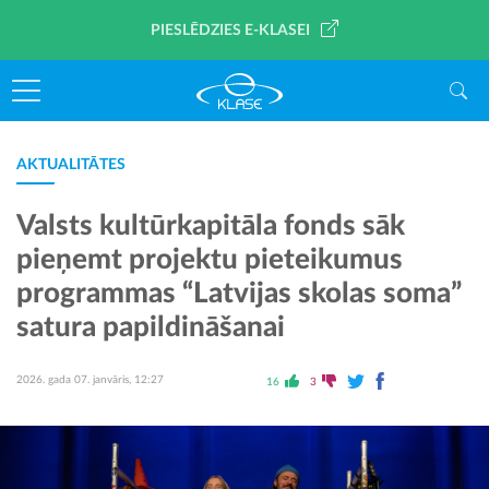
PIESLĒDZIES E-KLASEI
AKTUALITĀTES
Valsts kultūrkapitāla fonds sāk
pieņemt projektu pieteikumus
programmas “Latvijas skolas soma”
satura papildināšanai
2026. gada 07. janvāris, 12:27
16
3