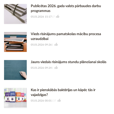
Publicētas 2026. gada valsts pārbaudes darbu
programmas
05.01.2026 15:17
17
Vieds risinājums pamatskolas mācību procesa
uzraudzībai
05.01.2026 09:26
1
Jauns viedais risinājums stundu plānošanai skolās
05.01.2026 09:24
1
Kas ir pienskābās baktērijas un kāpēc tās ir
vajadzīgas?
05.01.2026 00:01
137