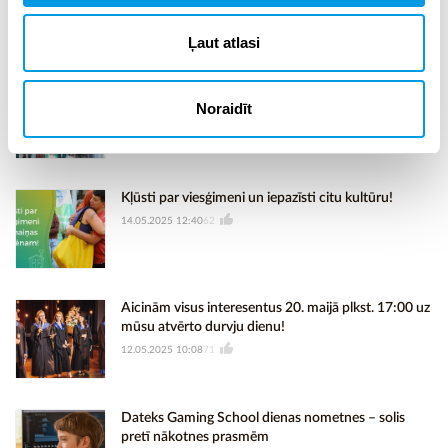
19.05.2025 08:23
54
Ļaut atlasi
Foto:
Deviņi jaunie skolotāji saņem stipendijas 3000
Noraidīt
eiro apmērā
16.05.2025 00:08
55
Kļūsti par viesģimeni un iepazīsti citu kultūru!
14.05.2025 12:40
62
Aicinām visus interesentus 20. maijā plkst. 17:00 uz
mūsu atvērto durvju dienu!
12.05.2025 10:08
71
Dateks Gaming School dienas nometnes – solis
pretī nākotnes prasmēm