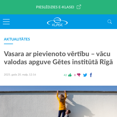
PIESLĒDZIES E-KLASEI
AKTUALITĀTES
Vasara ar pievienoto vērtību – vācu
valodas apguve Gētes institūtā Rīgā
2025. gada 20. maijs, 12:16
42
8