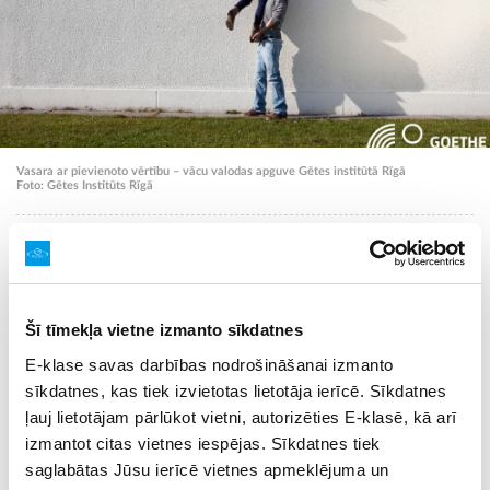
Vasara ar pievienoto vērtību – vācu valodas apguve Gētes institūtā Rīgā
Foto: Gētes Institūts Rīgā
No 28. jūlija līdz 26. augustam Gētes institūta
Rīgā vasaras intensīvie kursi jauniešiem vecumā
no 14 līdz 18 gadiem piedāvā lielisku iespēju
apgūt vācu valodu vai uzlabot jau esošās
Šī tīmekļa vietne izmanto sīkdatnes
zināšanas.
E-klase savas darbības nodrošināšanai izmanto
sīkdatnes, kas tiek izvietotas lietotāja ierīcē. Sīkdatnes
Sīkāka informācija un pieteikšanās Gētes institūta
mājas
ļauj lietotājam pārlūkot vietni, autorizēties E-klasē, kā arī
lapā
.
izmantot citas vietnes iespējas. Sīkdatnes tiek
Gētes institūts ir Vācijas Federatīvās Republikas kultūras
saglabātas Jūsu ierīcē vietnes apmeklējuma un