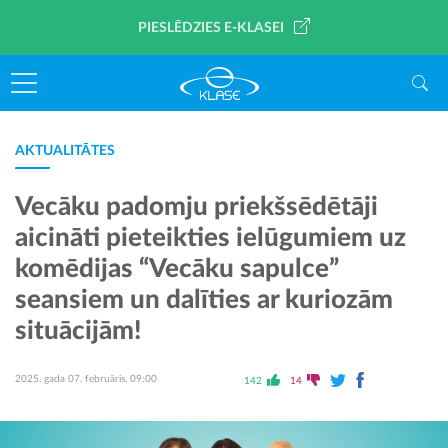
PIESLĒDZIES E-KLASEI
AKTUALITĀTES
Vecāku padomju priekšsēdētāji
aicināti pieteikties ielūgumiem uz
komēdijas “Vecāku sapulce”
seansiem un dalīties ar kuriozām
situācijām!
2025. gada 07. februāris, 09:00
142
14