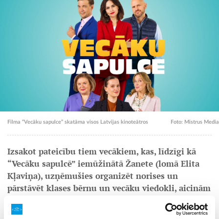
Filma “Vecāku sapulce” skatāma visos Latvijas kinoteātros
Foto: Mistrus Media
Izsakot pateicību tiem vecākiem, kas, līdzīgi kā
“Vecāku sapulcē” iemūžinātā Žanete (lomā Elita
Kļaviņa), uzņēmušies organizēt norises un
pārstāvēt klases bērnu un vecāku viedokli, aicinām
skolu vecāku padomju priekšsēdētājus pieteikties
ielūgumam uz kādu no komēdijas “Vecāku