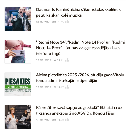
Daumants Kalniņš aicina sākumskolas skolēnus
pētīt, kā skan koki mūzikā
04.02.2025 00:03
75
“Redmi Note 14”, “Redmi Note 14 Pro” un “Redmi
Note 14 Pro+” – jaunas zvaigznes vidējās klases
telefonu tirgū
31.01.2025 16:23
51
Aicina pieteikties 2025./2026. studiju gada Vītolu
fonda administrētajām stipendijām
31.01.2025 10:48
47
Kā iestāties savā sapņu augstskolā? EIS aicina uz
tikšanos ar eksperti no ASV Dr. Rondu Fišeri
30.01.2025 00:01
60