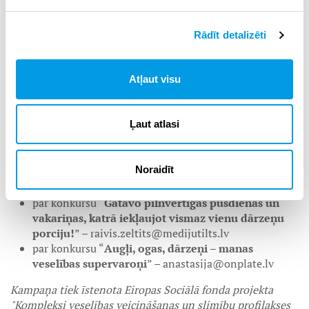
speciālistes Tatjana Tepo un Līga Balode) un labāko darbu
autoriem būs iespēja iegūt vērtīgas balvas, piemēram,
izklaides pasākumu apmeklējumu kopā ar ģimeni vai
Rādīt detalizēti
sporta un aktīvās atpūtas inventāru. Tāpat ir paredzētas
motivējošas specbalvas izglītības iestāžu pedagogiem, kas
konkursā “Augļi, ogas, dārzeņi – manas veselības
Atļaut visu
supervaroņi” būs iesaistījuši visvairāk izglītojamo.
Abu konkursu uzvarētāji tiks paziņoti 19. maijā VM
Ļaut atlasi
sociālajos kontos un
www.eparveselibu.lv
mājaslapā
sadaļā “Ziņas”.
Noraidīt
Kontaktinformācija saziņai:
par konkursu “
Gatavo pilnvērtīgas pusdienas un
vakariņas, katrā iekļaujot vismaz vienu dārzeņu
porciju!
” – raivis.zeltits@medijutilts.lv
par konkursu “
Augļi, ogas, dārzeņi – manas
veselības supervaroņi
” – anastasija@onplate.lv
Kampaņa tiek īstenota Eiropas Sociālā fonda projekta
"Kompleksi veselības veicināšanas un slimību profilakses