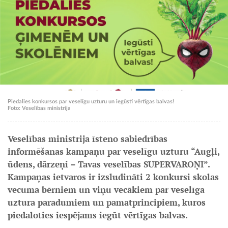
Piedalies konkursos par veselīgu uzturu un iegūsti vērtīgas balvas!
Foto: Veselības ministrija
Veselības ministrija īsteno sabiedrības
informēšanas kampaņu par veselīgu uzturu “Augļi,
ūdens, dārzeņi – Tavas veselības SUPERVAROŅI”.
Kampaņas ietvaros ir izsludināti 2 konkursi skolas
vecuma bērniem un viņu vecākiem par veselīga
uztura paradumiem un pamatprincipiem, kuros
piedaloties iespējams iegūt vērtīgas balvas.