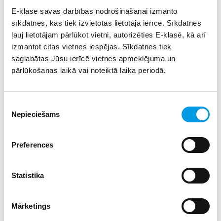
izveido reklāmu, kas popularizē augļu, ogu un dārzeņu
E-klase savas darbības nodrošināšanai izmanto
lietošanu ikdienā, iekļaujot paša izdomātu reklāmas saukli
sīkdatnes, kas tiek izvietotas lietotāja ierīcē. Sīkdatnes
un trīs argumentus, kāpēc ikdienā vajadzētu lietot šos
ļauj lietotājam pārlūkot vietni, autorizēties E-klasē, kā arī
produktus! 1.-4. klašu skolēniem radošais darbs jāiesniedz
izmantot citas vietnes iespējas. Sīkdatnes tiek
plakāta (zīmējuma/kolāžas) formātā, 5.-9. klašu skolēniem
– digitālā plakāta formātā, bet 10.-12. klašu skolēniem kā
saglabātas Jūsu ierīcē vietnes apmeklējuma un
30 sekunžu garš reklāmas video rullītis. Darbu var iesniegt
pārlūkošanas laikā vai noteiktā laika periodā.
kāds no vecākiem vai pedagogs, kurš to tālāk piesaka
konkursam.
Piekrišanas
Nepieciešams
izvēle
Konkursa nolikumu meklē
šeit
.
Pieteikšanās līdz 10. maijam:
Preferences
Pieteikšanās 1.–4. klašu grupai;
Pieteikšanās 5.–9. klašu grupai;
Statistika
Pieteikšanās 10.–12. klašu grupai.
Mārketings
Iesniegtos darbus vērtēs žūrija (sertificētas uztura