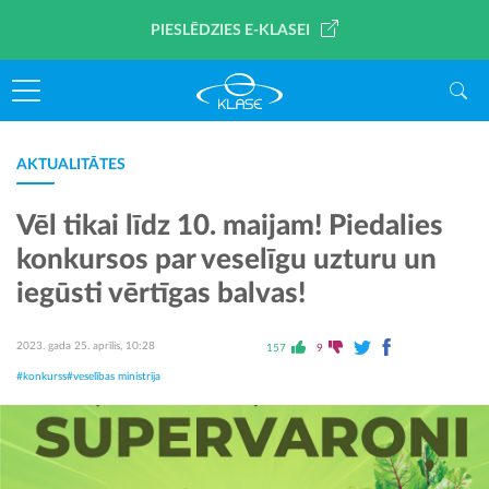
PIESLĒDZIES E-KLASEI
AKTUALITĀTES
Vēl tikai līdz 10. maijam! Piedalies
konkursos par veselīgu uzturu un
iegūsti vērtīgas balvas!
2023. gada 25. aprīlis, 10:28
157
9
#konkurss
#veselības ministrija