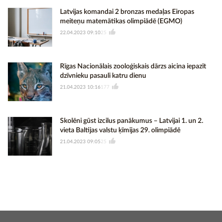
Latvijas komandai 2 bronzas medaļas Eiropas
meiteņu matemātikas olimpiādē (EGMO)
22.04.2023 09:10
25
Rīgas Nacionālais zooloģiskais dārzs aicina iepazīt
dzīvnieku pasauli katru dienu
21.04.2023 10:16
177
Skolēni gūst izcilus panākumus – Latvijai 1. un 2.
vieta Baltijas valstu ķīmijas 29. olimpiādē
21.04.2023 09:05
25