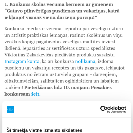
1. Konkurss skolas vecuma bērniem ar ģimenēm
“Gatavo pilnvērtīgas pusdienas un vakariņas, katrā
iekļaujot vismaz vienu dārzeņu porciju!”
Konkursa mērķis ir veicināt izpratni par veselīgu uzturu
un attīstīt praktiskas iemaņas, rosinot skolēnus un viņu
vecākus kopīgi pagatavotas veselīgas maltītes ieviest
ikdienā. Iepazīsties ar sertificētas uztura speciālistes
Viktorijas Zakarkevičas piedāvāto produktu sarakstu
Instagram kontā
, kā arī konkursa
nolikumā
, izdomā
pusdienu un vakariņu receptes un tās pagatavo, iekļaujot
produktus no četrām uzturvielu grupām – dārzeņiem,
olbaltumvielām, saliktajiem ogļhidrātiem un labajiem
taukiem!
Pieteikšanās līdz 10. maijam: Piesakies
konkursam
šeit.
2. Konkurss 1.-12. klašu skolēniem “Augļi, ogas,
dārzeņi – manas veselības supervaroņi”
Radošo darbu konkursa mērķis ir veicināt augļu un
dārzeņu iekļaušanu ikdienas maltīšu sastāvā. Individuāli
Šī tīmekļa vietne izmanto sīkdatnes