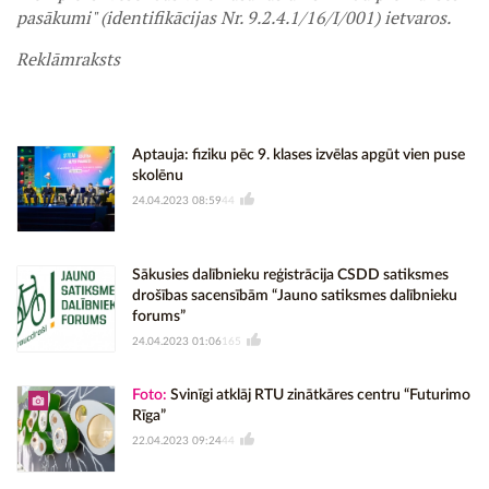
pasākumi" (identifikācijas Nr. 9.2.4.1/16/I/001) ietvaros.
Reklāmraksts
Aptauja: fiziku pēc 9. klases izvēlas apgūt vien puse
skolēnu
24.04.2023 08:59
44
Sākusies dalībnieku reģistrācija CSDD satiksmes
drošības sacensībām “Jauno satiksmes dalībnieku
forums”
24.04.2023 01:06
165
Foto:
Svinīgi atklāj RTU zinātkāres centru “Futurimo
Rīga”
22.04.2023 09:24
44