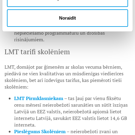
Lai kādas viedierīces skolēnam tu izvēlētos, tām:
Noraidīt
pēc iespējas labāk jāatbilst lietošanas mērķiem;
jābūt kvalitatīvām un ilgmūžīgām, kā arī aprīkotām ar
nepieciešamo programmatūru un drošības
risinājumiem.
LMT tarifi skolēniem
LMT, domājot par ģimenēm ar skolas vecuma bērniem,
piedāvā ne vien kvalitatīvas un mūsdienīgas viedierīces
skolēniem, bet arī izdevīgus tarifus, kas piemēroti tieši
skolēniem:
LMT Pirmklasniekam
– tas ļauj par vienu fiksētu
cenu mēnesī neierobežoti sarunāties un sūtīt īsziņas
Latvijā un EEZ valstīs, neierobežotā apjomā lietot
internetu Latvijā, savukārt EEZ valstīs lietot 14,6 GB
interneta.
Pieslēgums Skolēniem
–
neierobežoti zvani un