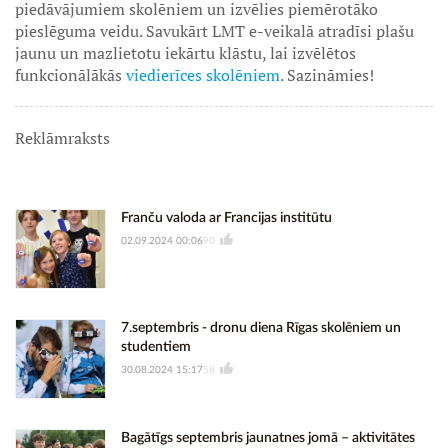
piedāvājumiem skolēniem un izvēlies piemērotāko
pieslēguma veidu. Savukārt LMT e-veikalā atradīsi plašu
jaunu un mazlietotu iekārtu klāstu, lai izvēlētos
funkcionālākās
viedierīces skolēniem
. Sazināmies!
Reklāmraksts
Franču valoda ar Francijas institūtu
02.09.2024 00:06
90
7.septembris - dronu diena Rīgas skolēniem un
studentiem
30.08.2024 15:17
58
Bagātīgs septembris jaunatnes jomā – aktivitātes