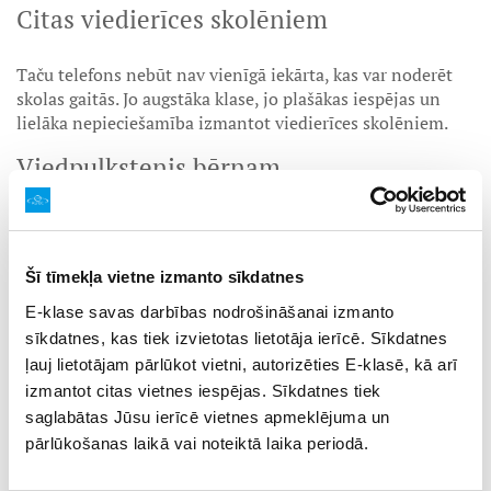
Citas viedierīces skolēniem
Taču telefons nebūt nav vienīgā iekārta, kas var noderēt
skolas gaitās. Jo augstāka klase, jo plašākas iespējas un
lielāka nepieciešamība izmantot viedierīces skolēniem.
Viedpulkstenis bērnam
Iespējams, telefona vietā, skolas gaitas uzsākot, ērtāk
lietojams viedpulkstenis bērnam. Atšķirībā no telefona,
kas mēdz būt mugursomas kabatā vai aizmirsts uz galda,
Šī tīmekļa vietne izmanto sīkdatnes
tas vienmēr būs uz rokas – tātad bērns būs sazvanāms
E-klase savas darbības nodrošināšanai izmanto
tieši tad, kad tas nepieciešams.
sīkdatnes, kas tiek izvietotas lietotāja ierīcē. Sīkdatnes
Kompaktais izmērs un zemākā cena ir būtiska
ļauj lietotājam pārlūkot vietni, autorizēties E-klasē, kā arī
priekšrocība, ko sniedz bērnu viedpulksteņi. Turklāt bērnu
izmantot citas vietnes iespējas. Sīkdatnes tiek
drošības pulkstenis ļauj izmantot arī tādu noderīgu
saglabātas Jūsu ierīcē vietnes apmeklējuma un
funkciju kā bērna atrašanās vietas noteikšana. Vairojiet
pārlūkošanas laikā vai noteiktā laika periodā.
drošības sajūtu sev un mazajam pirmklasniekam!