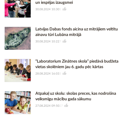
un iespējas izaugsmei
30.08.2024 10:30
5
Latvijas Dabas fonds aicina uz mitrājiem veltītu
ainavu tūri Lubāna mitrājā
30.08.2024 10:22
7
“Laboratorium Zinātnes skola” piedāvā budžeta
vietas skolēniem jau 6. gadu pēc kārtas
28.08.2024 16:03
3
Atpakaļ uz skolu: skolas preces, kas nodrošina
veiksmīgu mācību gada sākumu
27.08.2024 09:50
27