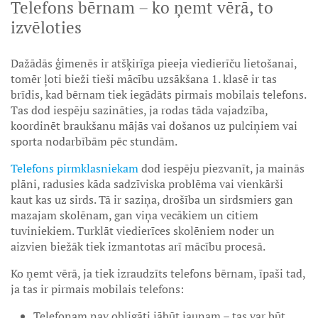
Telefons bērnam – ko ņemt vērā, to
izvēloties
Dažādās ģimenēs ir atšķirīga pieeja viedierīču lietošanai,
tomēr ļoti bieži tieši mācību uzsākšana 1. klasē ir tas
brīdis, kad bērnam tiek iegādāts pirmais mobilais telefons.
Tas dod iespēju sazināties, ja rodas tāda vajadzība,
koordinēt braukšanu mājās vai došanos uz pulciņiem vai
sporta nodarbībām pēc stundām.
Telefons pirmklasniekam
dod iespēju piezvanīt, ja mainās
plāni, radusies kāda sadzīviska problēma vai vienkārši
kaut kas uz sirds. Tā ir saziņa, drošība un sirdsmiers gan
mazajam skolēnam, gan viņa vecākiem un citiem
tuviniekiem. Turklāt viedierīces skolēniem noder un
aizvien biežāk tiek izmantotas arī mācību procesā.
Ko ņemt vērā, ja tiek izraudzīts telefons bērnam, īpaši tad,
ja tas ir pirmais mobilais telefons:
Telefonam nav obligāti jābūt jaunam – tas var būt