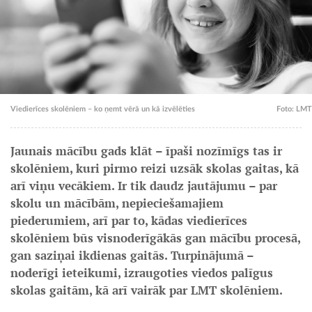
Viedierīces skolēniem – ko ņemt vērā un kā izvēlēties
Foto: LMT
Jaunais mācību gads klāt – īpaši nozīmīgs tas ir
skolēniem, kuri pirmo reizi uzsāk skolas gaitas, kā
arī viņu vecākiem. Ir tik daudz jautājumu – par
skolu un mācībām, nepieciešamajiem
piederumiem, arī par to, kādas viedierīces
skolēniem būs visnoderīgākās gan mācību procesā,
gan saziņai ikdienas gaitās. Turpinājumā –
noderīgi ieteikumi, izraugoties viedos palīgus
skolas gaitām, kā arī vairāk par LMT skolēniem.