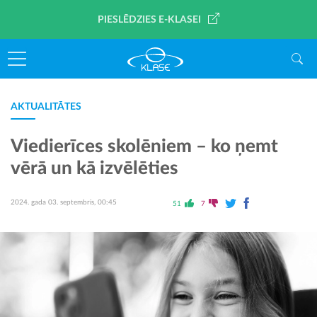
PIESLĒDZIES E-KLASEI
AKTUALITĀTES
Viedierīces skolēniem – ko ņemt
vērā un kā izvēlēties
2024. gada 03. septembris, 00:45
51
7