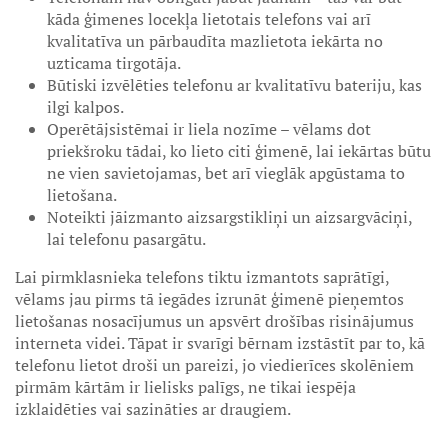
kāda ģimenes locekļa lietotais telefons vai arī
kvalitatīva un pārbaudīta mazlietota iekārta no
uzticama tirgotāja.
Būtiski izvēlēties telefonu ar kvalitatīvu bateriju, kas
ilgi kalpos.
Operētājsistēmai ir liela nozīme – vēlams dot
priekšroku tādai, ko lieto citi ģimenē, lai iekārtas būtu
ne vien savietojamas, bet arī vieglāk apgūstama to
lietošana.
Noteikti jāizmanto aizsargstikliņi un aizsargvāciņi,
lai telefonu pasargātu.
Lai pirmklasnieka telefons tiktu izmantots saprātīgi,
vēlams jau pirms tā iegādes izrunāt ģimenē pieņemtos
lietošanas nosacījumus un apsvērt drošības risinājumus
interneta videi. Tāpat ir svarīgi bērnam izstāstīt par to, kā
telefonu lietot droši un pareizi, jo viedierīces skolēniem
pirmām kārtām ir lielisks palīgs, ne tikai iespēja
izklaidēties vai sazināties ar draugiem.