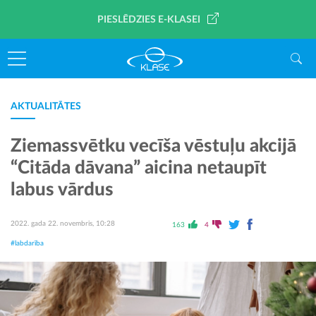
PIESLĒDZIES E-KLASEI
AKTUALITĀTES
Ziemassvētku vecīša vēstuļu akcijā
“Citāda dāvana” aicina netaupīt
labus vārdus
2022. gada 22. novembris, 10:28
163
4
#labdarība