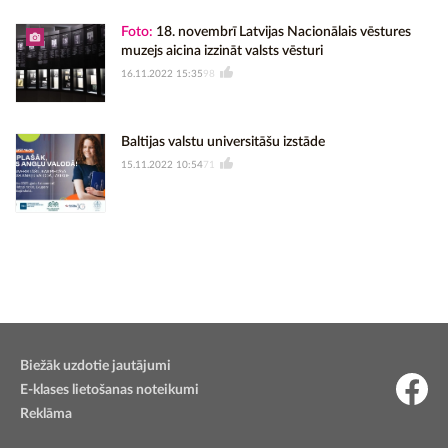
Foto:
18. novembrī Latvijas Nacionālais vēstures
muzejs aicina izzināt valsts vēsturi
16.11.2022 15:35
98
Baltijas valstu universitāšu izstāde
15.11.2022 10:54
71
Biežāk uzdotie jautājumi
E-klases lietošanas noteikumi
Reklāma