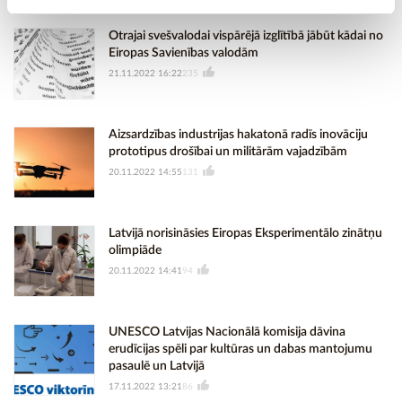
Otrajai svešvalodai vispārējā izglītībā jābūt kādai no
Eiropas Savienības valodām
21.11.2022 16:22
235
Aizsardzības industrijas hakatonā radīs inovāciju
prototipus drošībai un militārām vajadzībām
20.11.2022 14:55
131
Latvijā norisināsies Eiropas Eksperimentālo zinātņu
olimpiāde
20.11.2022 14:41
94
UNESCO Latvijas Nacionālā komisija dāvina
erudīcijas spēli par kultūras un dabas mantojumu
pasaulē un Latvijā
17.11.2022 13:21
86