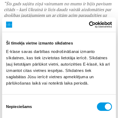
“Šis gads sajūtu ziņā vairumam no mums ir bijis pavisam
citāds – karš Ukrainā ir licis daudz vairāk aizdomāties par
drošības jautājumiem un ar citām acīm paraudzīties uz
lietām, ko līdz šim uzskatījām par pašsaprotamām – tai
skaitā laiku, ko pavadām kopā ar saviem bērniem un
citiem tuvajiem cilvēkiem. Mūsu ikgadējā Ziemassvētku
vecīša vēstuļu akcija svētku burzmā rada mazu brīnumu
Šī tīmekļa vietne izmanto sīkdatnes
gan lieliem, gan maziem un palīdz pateikt vārdus, kuriem
citādi var neatrasties laika. Tādējādi apliecinām mīļam
E-klase savas darbības nodrošināšanai izmanto
cilvēkam – tu esi man svarīgs. Un tā ir liela dāvana,”
sīkdatnes, kas tiek izvietotas lietotāja ierīcē. Sīkdatnes
uzsver organizācijas “Centrs Dardedze” valdes locekle
ļauj lietotājam pārlūkot vietni, autorizēties E-klasē, kā arī
Agnese Sladzevska.
izmantot citas vietnes iespējas. Sīkdatnes tiek
saglabātas Jūsu ierīcē vietnes apmeklējuma un
Ziemassvētku vecīša vēstuli iespējams pasūtīt “Centrs
Dardedze”
mājaslapā
: vispirms jāizvēlas vēstuļpapīra
pārlūkošanas laikā vai noteiktā laika periodā.
noformējums, jāaizpilda īsa anketa par vēstules saņēmēju
un tad jāveic brīvi izvēlēts ziedojums organizācijas
“Centrs Dardedze” darbībai. Vēstuļu pieteikumi tiek
Piekrišanas
pieņemti līdz 11. decembrim, lai īpašā vēstule adresātu pa
Nepieciešams
izvēle
pastu varētu sasniegt pirms Ziemassvētkiem.