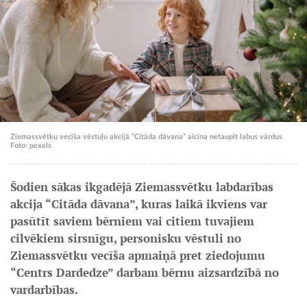
Ziemassvētku vecīša vēstuļu akcijā “Citāda dāvana” aicina netaupīt labus vārdus
Foto: pexels
Šodien sākas ikgadējā Ziemassvētku labdarības
akcija “Citāda dāvana”, kuras laikā ikviens var
pasūtīt saviem bērniem vai citiem tuvajiem
cilvēkiem sirsnīgu, personisku vēstuli no
Ziemassvētku vecīša apmaiņā pret ziedojumu
“Centrs Dardedze” darbam bērnu aizsardzībā no
vardarbības.