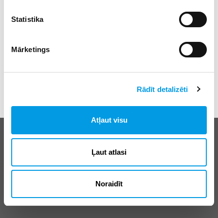
Statistika
Mārketings
Rādīt detalizēti
Atļaut visu
Biežāk uzdotie jautājumi
E-klases lietošanas noteikumi
Ļaut atlasi
Reklāma
Noraidīt
© SIA “Izglītības sistēmas”