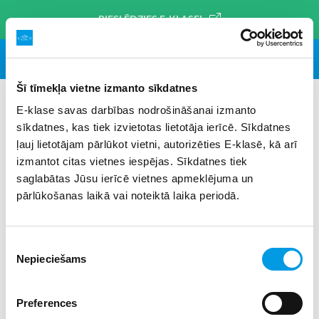
PIESLĒDZIES E-KLASEI
Šī tīmekļa vietne izmanto sīkdatnes
E-klase savas darbības nodrošināšanai izmanto
sīkdatnes, kas tiek izvietotas lietotāja ierīcē. Sīkdatnes
#ārlietu ministrija
×
ļauj lietotājam pārlūkot vietni, autorizēties E-klasē, kā arī
izmantot citas vietnes iespējas. Sīkdatnes tiek
saglabātas Jūsu ierīcē vietnes apmeklējuma un
pārlūkošanas laikā vai noteiktā laika periodā.
Piekrišanas
Nepieciešams
izvēle
Preferences