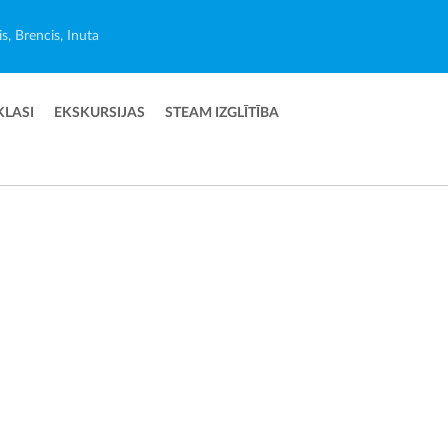
s, Brencis, Inuta
KLASI
EKSKURSIJAS
STEAM IZGLĪTĪBA