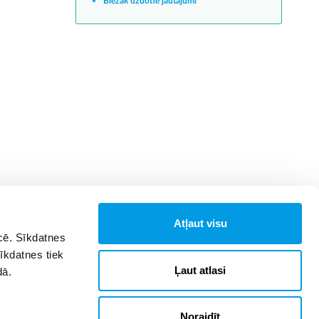
Biežāk uzdotie jautājumi
Atļaut visu
īcē. Sīkdatnes
Sīkdatnes tiek
Ļaut atlasi
dā.
Noraidīt