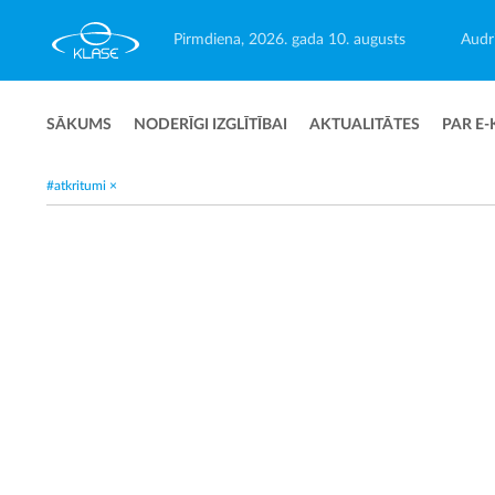
Pirmdiena, 2026. gada 10. augusts
Audri
SĀKUMS
NODERĪGI IZGLĪTĪBAI
AKTUALITĀTES
PAR E-
#atkritumi
×