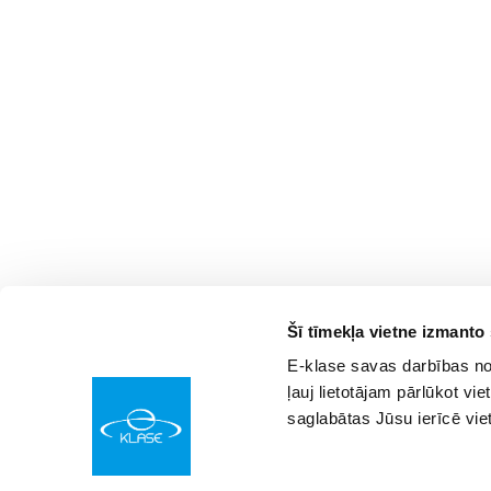
Šī tīmekļa vietne izmanto
E-klase savas darbības nod
ļauj lietotājam pārlūkot vie
saglabātas Jūsu ierīcē vie