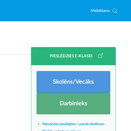
Meklēšana
PIESLĒDZIES E-KLASEI
Skolēns/Vecāks
Darbinieks
Neizdodas pieslēgties / parole skolēnam