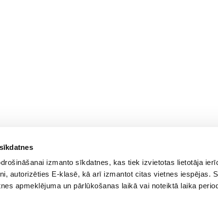
 sīkdatnes
rošināšanai izmanto sīkdatnes, kas tiek izvietotas lietotāja ier
tni, autorizēties E-klasē, kā arī izmantot citas vietnes iespējas. 
tnes apmeklējuma un pārlūkošanas laikā vai noteiktā laika perio