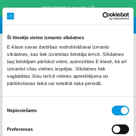
PIESLĒDZIES E-KLASEI
Šī tīmekļa vietne izmanto sīkdatnes
E-klase savas darbības nodrošināšanai izmanto
sīkdatnes, kas tiek izvietotas lietotāja ierīcē. Sīkdatnes
#āzija
×
ļauj lietotājam pārlūkot vietni, autorizēties E-klasē, kā arī
izmantot citas vietnes iespējas. Sīkdatnes tiek
saglabātas Jūsu ierīcē vietnes apmeklējuma un
pārlūkošanas laikā vai noteiktā laika periodā.
Piekrišanas
Nepieciešams
izvēle
Preferences