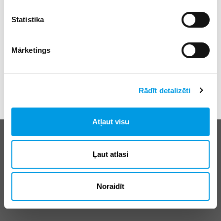
Statistika
Mārketings
Rādīt detalizēti
Atļaut visu
Biežāk uzdotie jautājumi
E-klases lietošanas noteikumi
Ļaut atlasi
Reklāma
Noraidīt
© SIA “Izglītības sistēmas”