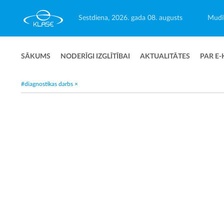
Sestdiena, 2026. gada 08. augusts
Mudīt
SĀKUMS
NODERĪGI IZGLĪTĪBAI
AKTUALITĀTES
PAR E-
#diagnostikas darbs
×