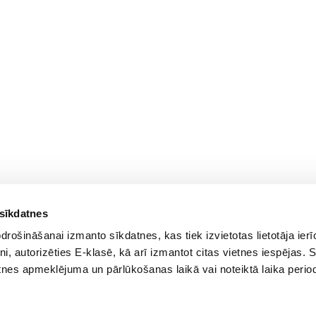
 sīkdatnes
rošināšanai izmanto sīkdatnes, kas tiek izvietotas lietotāja ier
tni, autorizēties E-klasē, kā arī izmantot citas vietnes iespējas. 
tnes apmeklējuma un pārlūkošanas laikā vai noteiktā laika perio