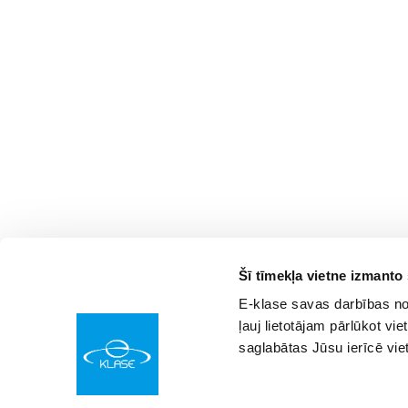
Šī tīmekļa vietne izmanto
E-klase savas darbības nod
ļauj lietotājam pārlūkot vie
saglabātas Jūsu ierīcē vie