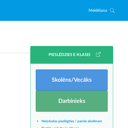
Meklēšana
PIESLĒDZIES E-KLASEI
Skolēns/Vecāks
Darbinieks
Neizdodas pieslēgties / parole skolēnam