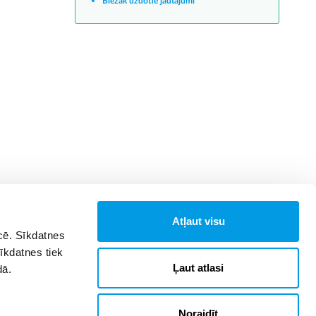
Biežāk uzdotie jautājumi
Atļaut visu
īcē. Sīkdatnes
Sīkdatnes tiek
Ļaut atlasi
dā.
Noraidīt