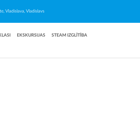
e, Vladislava, Vladislavs
KLASI
EKSKURSIJAS
STEAM IZGLĪTĪBA