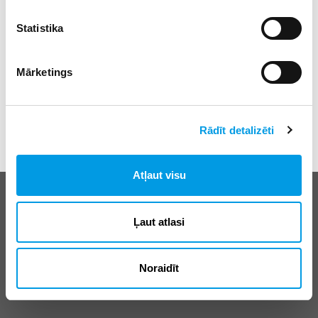
Statistika
Mārketings
Rādīt detalizēti
Atļaut visu
Biežāk uzdotie jautājumi
E-klases lietošanas noteikumi
Ļaut atlasi
Reklāma
Noraidīt
© SIA “Izglītības sistēmas”