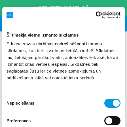
PIESLĒDZIES E-KLASEI
Šī tīmekļa vietne izmanto sīkdatnes
E-klase savas darbības nodrošināšanai izmanto
sīkdatnes, kas tiek izvietotas lietotāja ierīcē. Sīkdatnes
#interešu izglītība
×
ļauj lietotājam pārlūkot vietni, autorizēties E-klasē, kā arī
izmantot citas vietnes iespējas. Sīkdatnes tiek
saglabātas Jūsu ierīcē vietnes apmeklējuma un
pārlūkošanas laikā vai noteiktā laika periodā.
Piekrišanas
Nepieciešams
izvēle
Preferences