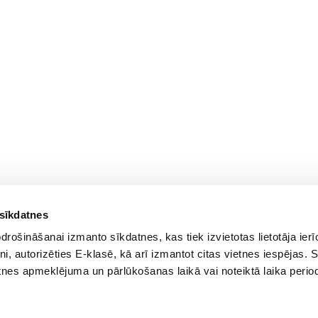
 sīkdatnes
rošināšanai izmanto sīkdatnes, kas tiek izvietotas lietotāja ier
tni, autorizēties E-klasē, kā arī izmantot citas vietnes iespējas. 
tnes apmeklējuma un pārlūkošanas laikā vai noteiktā laika perio