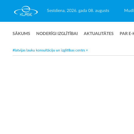
Sestdiena, 2026. gada 08. augusts
Mudīt
SĀKUMS
NODERĪGI IZGLĪTĪBAI
AKTUALITĀTES
PAR E-
#latvijas lauku konsultāciju un izglītības centrs
×