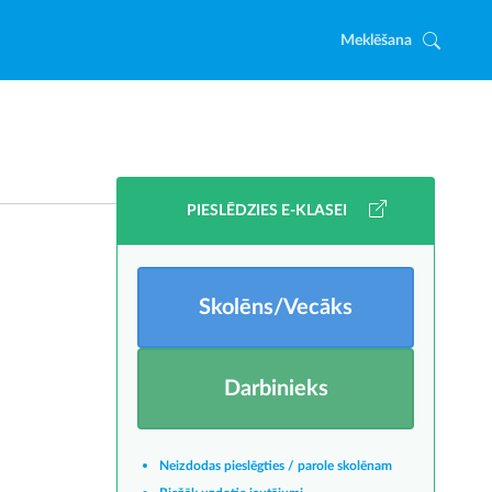
Meklēšana
PIESLĒDZIES E-KLASEI
Skolēns/Vecāks
Darbinieks
Neizdodas pieslēgties / parole skolēnam