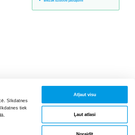
Biežāk uzdotie jautājumi
Atļaut visu
īcē. Sīkdatnes
Sīkdatnes tiek
Ļaut atlasi
dā.
Noraidīt