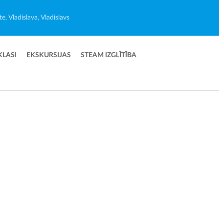
e, Vladislava, Vladislavs
KLASI
EKSKURSIJAS
STEAM IZGLĪTĪBA