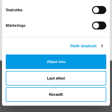
Statistika
Mārketings
Rādīt detalizēti
Atļaut visu
Biežāk uzdotie jautājumi
E-klases lietošanas noteikumi
Ļaut atlasi
Reklāma
Noraidīt
© SIA “Izglītības sistēmas”