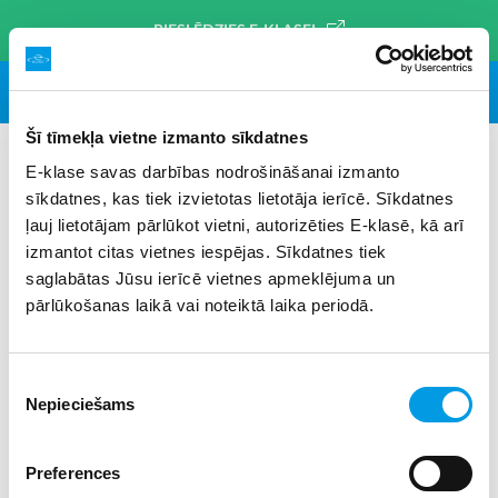
PIESLĒDZIES E-KLASEI
Šī tīmekļa vietne izmanto sīkdatnes
E-klase savas darbības nodrošināšanai izmanto
sīkdatnes, kas tiek izvietotas lietotāja ierīcē. Sīkdatnes
#nodarbinātība
×
ļauj lietotājam pārlūkot vietni, autorizēties E-klasē, kā arī
izmantot citas vietnes iespējas. Sīkdatnes tiek
saglabātas Jūsu ierīcē vietnes apmeklējuma un
pārlūkošanas laikā vai noteiktā laika periodā.
Piekrišanas
Nepieciešams
izvēle
Preferences