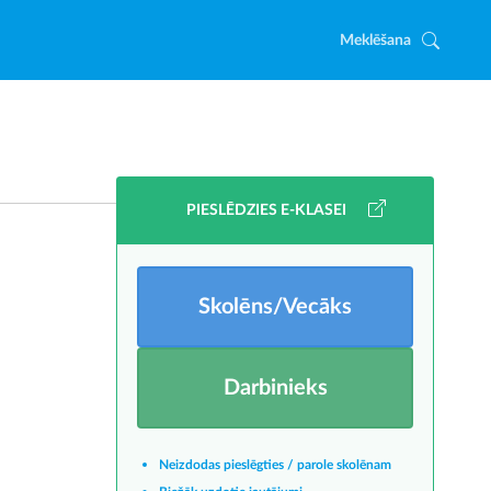
Meklēšana
PIESLĒDZIES E-KLASEI
Skolēns/Vecāks
Darbinieks
Neizdodas pieslēgties / parole skolēnam