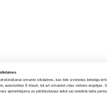
 sīkdatnes
rošināšanai izmanto sīkdatnes, kas tiek izvietotas lietotāja ier
tni, autorizēties E-klasē, kā arī izmantot citas vietnes iespējas. 
tnes apmeklējuma un pārlūkošanas laikā vai noteiktā laika perio