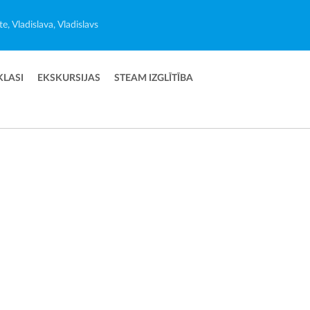
e, Vladislava, Vladislavs
KLASI
EKSKURSIJAS
STEAM IZGLĪTĪBA