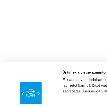
Šī tīmekļa vietne izmanto
E-klase savas darbības nod
ļauj lietotājam pārlūkot vie
saglabātas Jūsu ierīcē vie