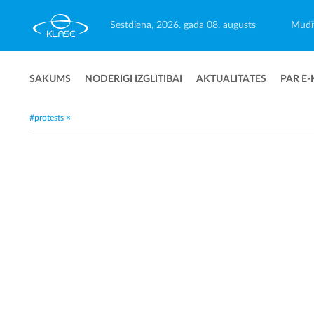
Sestdiena, 2026. gada 08. augusts
Mudīt
SĀKUMS
NODERĪGI IZGLĪTĪBAI
AKTUALITĀTES
PAR E-
#protests
×