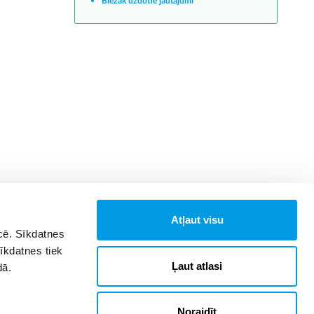
Biežāk uzdotie jautājumi
Atļaut visu
īcē. Sīkdatnes
Sīkdatnes tiek
Ļaut atlasi
dā.
Noraidīt