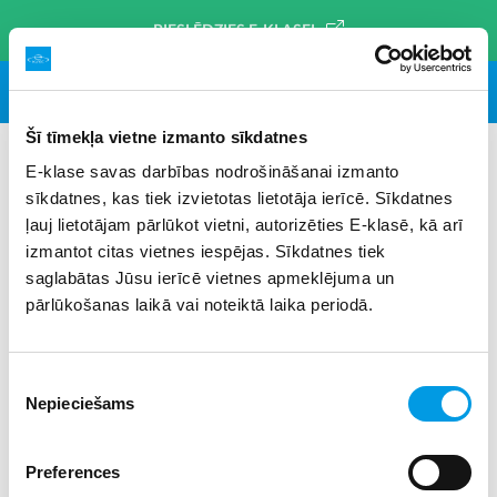
PIESLĒDZIES E-KLASEI
Šī tīmekļa vietne izmanto sīkdatnes
E-klase savas darbības nodrošināšanai izmanto
sīkdatnes, kas tiek izvietotas lietotāja ierīcē. Sīkdatnes
#psiholoģija
×
ļauj lietotājam pārlūkot vietni, autorizēties E-klasē, kā arī
izmantot citas vietnes iespējas. Sīkdatnes tiek
saglabātas Jūsu ierīcē vietnes apmeklējuma un
pārlūkošanas laikā vai noteiktā laika periodā.
Piekrišanas
Nepieciešams
izvēle
Preferences