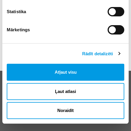
Statistika
Mārketings
Rādīt detalizēti
Atļaut visu
Biežāk uzdotie jautājumi
E-klases lietošanas noteikumi
Ļaut atlasi
Reklāma
Noraidīt
© SIA “Izglītības sistēmas”