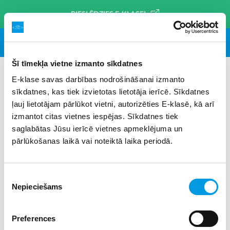
PIESLĒDZIES E-KLASEI
Šī tīmekļa vietne izmanto sīkdatnes
E-klase savas darbības nodrošināšanai izmanto
sīkdatnes, kas tiek izvietotas lietotāja ierīcē. Sīkdatnes
#reģioni
×
ļauj lietotājam pārlūkot vietni, autorizēties E-klasē, kā arī
izmantot citas vietnes iespējas. Sīkdatnes tiek
saglabātas Jūsu ierīcē vietnes apmeklējuma un
pārlūkošanas laikā vai noteiktā laika periodā.
Piekrišanas
Nepieciešams
izvēle
Preferences