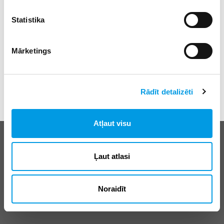
Statistika
Mārketings
Rādīt detalizēti
Atļaut visu
Biežāk uzdotie jautājumi
E-klases lietošanas noteikumi
Ļaut atlasi
Reklāma
Noraidīt
© SIA “Izglītības sistēmas”