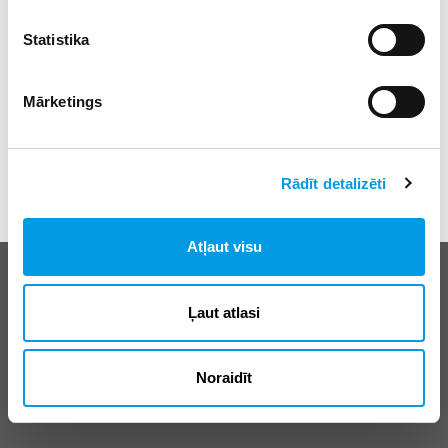
Statistika
Mārketings
Rādīt detalizēti
Atļaut visu
Biežāk uzdotie jautājumi
E-klases lietošanas noteikumi
Ļaut atlasi
Reklāma
Noraidīt
© SIA “Izglītības sistēmas”