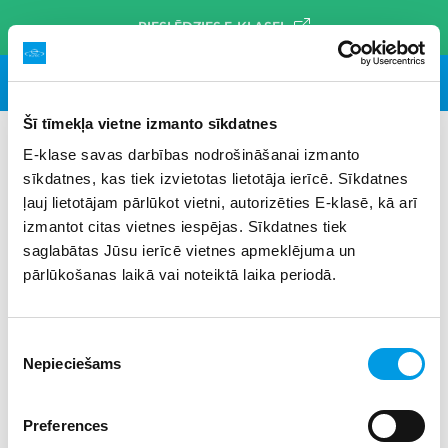
PIESLĒDZIES E-KLASEI
Šī tīmekļa vietne izmanto sīkdatnes
E-klase savas darbības nodrošināšanai izmanto
sīkdatnes, kas tiek izvietotas lietotāja ierīcē. Sīkdatnes
#reliģija
×
ļauj lietotājam pārlūkot vietni, autorizēties E-klasē, kā arī
izmantot citas vietnes iespējas. Sīkdatnes tiek
saglabātas Jūsu ierīcē vietnes apmeklējuma un
pārlūkošanas laikā vai noteiktā laika periodā.
Piekrišanas
Nepieciešams
izvēle
Preferences