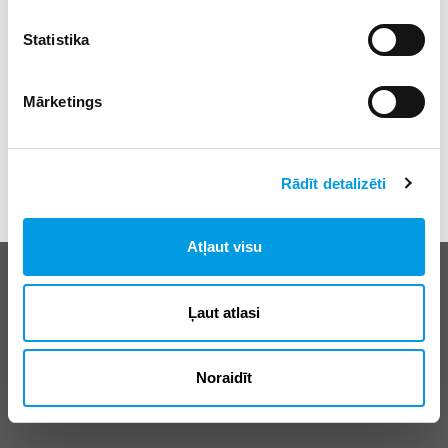
Statistika
Mārketings
Rādīt detalizēti
Atļaut visu
Biežāk uzdotie jautājumi
E-klases lietošanas noteikumi
Ļaut atlasi
Reklāma
Noraidīt
© SIA “Izglītības sistēmas”