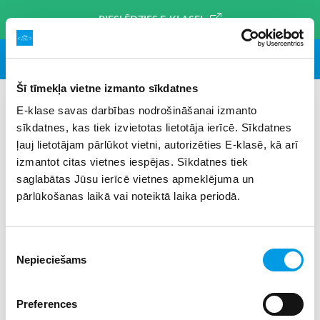
PIESLĒDZIES E-KLASEI
Šī tīmekļa vietne izmanto sīkdatnes
E-klase savas darbības nodrošināšanai izmanto
sīkdatnes, kas tiek izvietotas lietotāja ierīcē. Sīkdatnes
#skolēnu pašpārvalde
×
ļauj lietotājam pārlūkot vietni, autorizēties E-klasē, kā arī
izmantot citas vietnes iespējas. Sīkdatnes tiek
saglabātas Jūsu ierīcē vietnes apmeklējuma un
pārlūkošanas laikā vai noteiktā laika periodā.
Piekrišanas
Nepieciešams
izvēle
Preferences