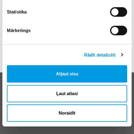
Statistika
Mārketings
Rādīt detalizēti
Atļaut visu
Biežāk uzdotie jautājumi
E-klases lietošanas noteikumi
Ļaut atlasi
Reklāma
Noraidīt
© SIA “Izglītības sistēmas”