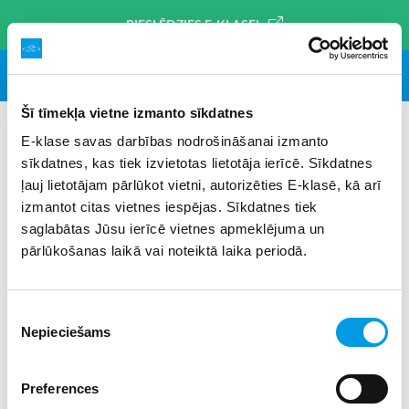
PIESLĒDZIES E-KLASEI
Šī tīmekļa vietne izmanto sīkdatnes
E-klase savas darbības nodrošināšanai izmanto
sīkdatnes, kas tiek izvietotas lietotāja ierīcē. Sīkdatnes
#sociālie tīkli
×
ļauj lietotājam pārlūkot vietni, autorizēties E-klasē, kā arī
izmantot citas vietnes iespējas. Sīkdatnes tiek
saglabātas Jūsu ierīcē vietnes apmeklējuma un
pārlūkošanas laikā vai noteiktā laika periodā.
Piekrišanas
Nepieciešams
izvēle
Preferences