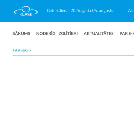
Ceturtdiena, 2026. gada 06. augusts
Ais
SĀKUMS
NODERĪGI IZGLĪTĪBAI
AKTUALITĀTES
PAR E-
#statistika
×