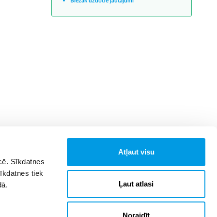
Biežāk uzdotie jautājumi
Atļaut visu
īcē. Sīkdatnes
Sīkdatnes tiek
Ļaut atlasi
dā.
Noraidīt