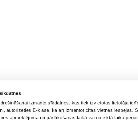
 sīkdatnes
rošināšanai izmanto sīkdatnes, kas tiek izvietotas lietotāja ier
tni, autorizēties E-klasē, kā arī izmantot citas vietnes iespējas. 
tnes apmeklējuma un pārlūkošanas laikā vai noteiktā laika perio