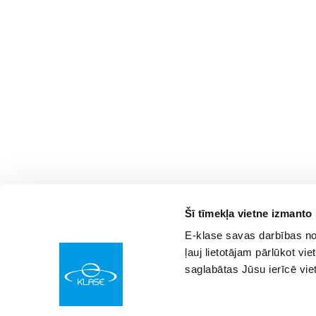
Šī tīmekļa vietne izmanto
E-klase savas darbības nod
ļauj lietotājam pārlūkot vie
saglabātas Jūsu ierīcē vie