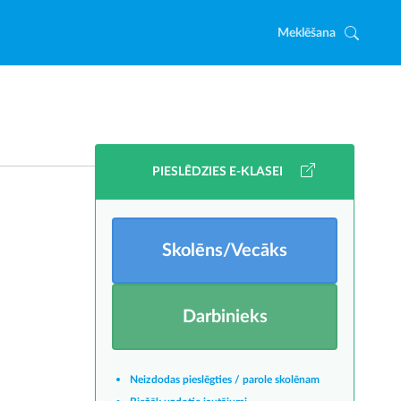
Meklēšana
PIESLĒDZIES E-KLASEI
Skolēns/Vecāks
Darbinieks
Neizdodas pieslēgties / parole skolēnam