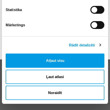
Statistika
Mārketings
Rādīt detalizēti
Atļaut visu
Biežāk uzdotie jautājumi
E-klases lietošanas noteikumi
Ļaut atlasi
Reklāma
Noraidīt
© SIA “Izglītības sistēmas”