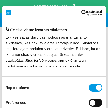
PIESLĒDZIES E-KLASEI
Šī tīmekļa vietne izmanto sīkdatnes
E-klase savas darbības nodrošināšanai izmanto
sīkdatnes, kas tiek izvietotas lietotāja ierīcē. Sīkdatnes
#talsi
×
ļauj lietotājam pārlūkot vietni, autorizēties E-klasē, kā arī
izmantot citas vietnes iespējas. Sīkdatnes tiek
saglabātas Jūsu ierīcē vietnes apmeklējuma un
pārlūkošanas laikā vai noteiktā laika periodā.
Piekrišanas
Nepieciešams
izvēle
Preferences