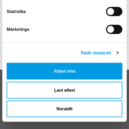
Statistika
Mārketings
Rādīt detalizēti
Atļaut visu
Biežāk uzdotie jautājumi
E-klases lietošanas noteikumi
Ļaut atlasi
Reklāma
Noraidīt
© SIA “Izglītības sistēmas”