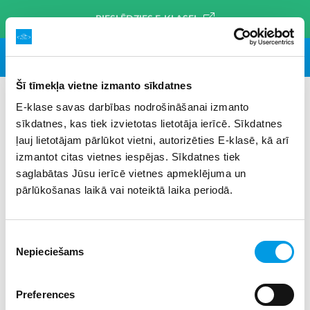
PIESLĒDZIES E-KLASEI
Šī tīmekļa vietne izmanto sīkdatnes
E-klase savas darbības nodrošināšanai izmanto
sīkdatnes, kas tiek izvietotas lietotāja ierīcē. Sīkdatnes
#valsts prezidents
×
ļauj lietotājam pārlūkot vietni, autorizēties E-klasē, kā arī
izmantot citas vietnes iespējas. Sīkdatnes tiek
saglabātas Jūsu ierīcē vietnes apmeklējuma un
pārlūkošanas laikā vai noteiktā laika periodā.
Piekrišanas
Nepieciešams
izvēle
Preferences