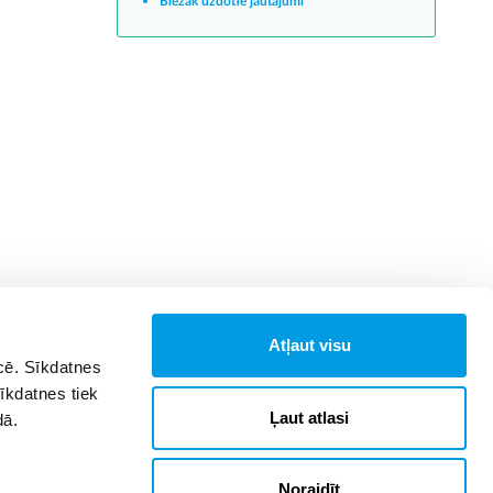
Biežāk uzdotie jautājumi
Atļaut visu
īcē. Sīkdatnes
Sīkdatnes tiek
Ļaut atlasi
dā.
Noraidīt