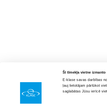
Šī tīmekļa vietne izmanto
E-klase savas darbības nod
ļauj lietotājam pārlūkot vie
saglabātas Jūsu ierīcē vie