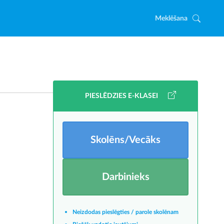
Meklēšana
PIESLĒDZIES E-KLASEI
Skolēns/Vecāks
Darbinieks
Neizdodas pieslēgties / parole skolēnam