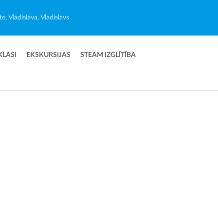
e, Vladislava, Vladislavs
KLASI
EKSKURSIJAS
STEAM IZGLĪTĪBA