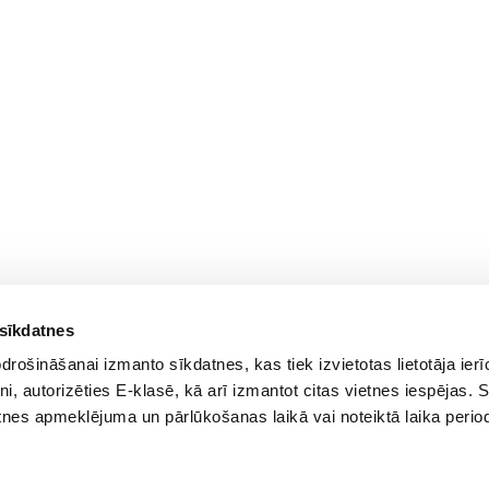
 sīkdatnes
rošināšanai izmanto sīkdatnes, kas tiek izvietotas lietotāja ier
tni, autorizēties E-klasē, kā arī izmantot citas vietnes iespējas. 
tnes apmeklējuma un pārlūkošanas laikā vai noteiktā laika perio