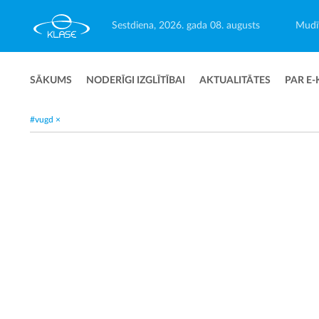
Sestdiena, 2026. gada 08. augusts
Mudīt
SĀKUMS
NODERĪGI IZGLĪTĪBAI
AKTUALITĀTES
PAR E-
#vugd
×