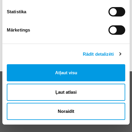
Statistika
Mārketings
Rādīt detalizēti
Atļaut visu
Biežāk uzdotie jautājumi
E-klases lietošanas noteikumi
Ļaut atlasi
Reklāma
Noraidīt
© SIA “Izglītības sistēmas”