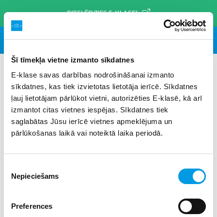
PIESLĒDZIES E-KLASEI
Šī tīmekļa vietne izmanto sīkdatnes
E-klase savas darbības nodrošināšanai izmanto
sīkdatnes, kas tiek izvietotas lietotāja ierīcē. Sīkdatnes
#zane oliņa
×
ļauj lietotājam pārlūkot vietni, autorizēties E-klasē, kā arī
izmantot citas vietnes iespējas. Sīkdatnes tiek
saglabātas Jūsu ierīcē vietnes apmeklējuma un
pārlūkošanas laikā vai noteiktā laika periodā.
Piekrišanas
Nepieciešams
izvēle
Preferences