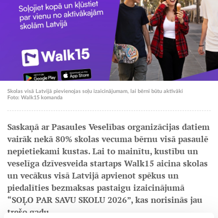
Skolas visā Latvijā pievienojas soļu izaicinājumam, lai bērni būtu aktīvāki
Foto: Walk15 komanda
Saskaņā ar Pasaules Veselības organizācijas datiem
vairāk nekā 80% skolas vecuma bērnu visā pasaulē
nepietiekami kustas. Lai to mainītu, kustību un
veselīga dzīvesveida startaps Walk15 aicina skolas
un vecākus visā Latvijā apvienot spēkus un
piedalīties bezmaksas pastaigu izaicinājumā
“SOĻO PAR SAVU SKOLU 2026”, kas norisinās jau
trešo gadu.