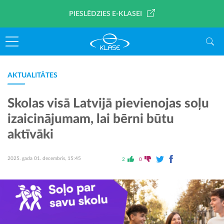
PIESLĒDZIES E-KLASEI
AKTUALITĀTES
Skolas visā Latvijā pievienojas soļu
izaicinājumam, lai bērni būtu
aktīvāki
2025. gada 01. decembris, 15:45
2
0