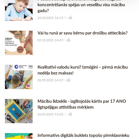
koncentrēšanās spējas un veselību visu mācību
gadu?
24.10.2025 16:13
70
Vai tu runā ar savu bērnu par drošību attiecībās?
02.10.2025 14:47
2
Kvalitatīvi valodu kursi? Izmēģini – pirmā mācību
nedēļa bez maksas!
02.09.2025 14:57
0
Mācību līdzeklis - izglītojošās kārtis par 17 ANO
Ilgtspējīgas attīstības mērķiem
26.05.2025 13:02
21
Informatīvs digitāls buklets topošo pirmklasnieku